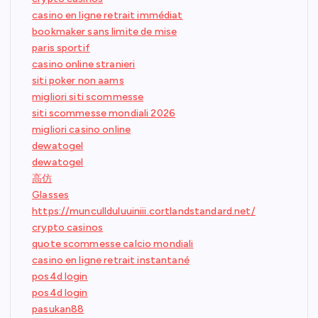
casino en ligne retrait immédiat
bookmaker sans limite de mise
paris sportif
casino online stranieri
siti poker non aams
migliori siti scommesse
siti scommesse mondiali 2026
migliori casino online
dewatogel
dewatogel
高仿
Glasses
https://muncullduluuiniii.cortlandstandard.net/
crypto casinos
quote scommesse calcio mondiali
casino en ligne retrait instantané
pos4d login
pos4d login
pasukan88