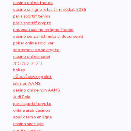
casino online france
casino en ligne retrait immédiat 2026
paris sportif tennis
paris sportif crypto
nouveau casino en ligne france
casinò senza richiesta di documenti
poker online soldi veri
scommesse con crypto
casino online nuovi
オンカジ アプリ
bokep
สล็อตเว็บตรง pg slot
siti non AAMS
casino online non AAMS
Judi Bola
paris sportif crypto
online arab casinos
appli casino en ligne
casino sans kyc
crypto casinos