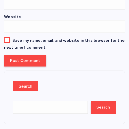
Website
Save my name, email, and website in this browser for the
next time I comment.
Search
Search