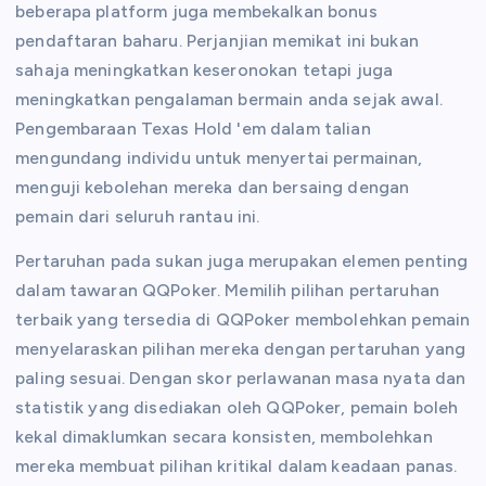
beberapa platform juga membekalkan bonus
pendaftaran baharu. Perjanjian memikat ini bukan
sahaja meningkatkan keseronokan tetapi juga
meningkatkan pengalaman bermain anda sejak awal.
Pengembaraan Texas Hold 'em dalam talian
mengundang individu untuk menyertai permainan,
menguji kebolehan mereka dan bersaing dengan
pemain dari seluruh rantau ini.
Pertaruhan pada sukan juga merupakan elemen penting
dalam tawaran QQPoker. Memilih pilihan pertaruhan
terbaik yang tersedia di QQPoker membolehkan pemain
menyelaraskan pilihan mereka dengan pertaruhan yang
paling sesuai. Dengan skor perlawanan masa nyata dan
statistik yang disediakan oleh QQPoker, pemain boleh
kekal dimaklumkan secara konsisten, membolehkan
mereka membuat pilihan kritikal dalam keadaan panas.