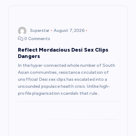
i
g
Superstar
August 7, 2026
0 Comments
a
Reflect Mordacious Desi Sex Clips
t
Dangers
In the hyper-connected whole number of South
i
Asian communities, resistance circulation of
unofficial Desi sex clips has escalated into a
o
unsounded populace health crisis. Unlike high-
profile plagiarisation scandals that rule…
n