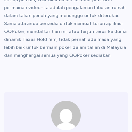
permainan video– ia adalah pengalaman hiburan rumah
dalam talian penuh yang menunggu untuk diterokai.
Sama ada anda bersedia untuk memuat turun aplikasi
QQPoker, mendaftar hari ini, atau terjun terus ke dunia
dinamik Texas Hold 'em, tidak pernah ada masa yang
lebih baik untuk bermain poker dalam talian di Malaysia
dan menghargai semua yang QQPoker sediakan.