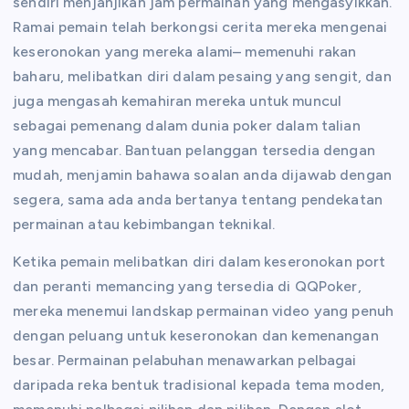
sendiri menjanjikan jam permainan yang mengasyikkan.
Ramai pemain telah berkongsi cerita mereka mengenai
keseronokan yang mereka alami– memenuhi rakan
baharu, melibatkan diri dalam pesaing yang sengit, dan
juga mengasah kemahiran mereka untuk muncul
sebagai pemenang dalam dunia poker dalam talian
yang mencabar. Bantuan pelanggan tersedia dengan
mudah, menjamin bahawa soalan anda dijawab dengan
segera, sama ada anda bertanya tentang pendekatan
permainan atau kebimbangan teknikal.
Ketika pemain melibatkan diri dalam keseronokan port
dan peranti memancing yang tersedia di QQPoker,
mereka menemui landskap permainan video yang penuh
dengan peluang untuk keseronokan dan kemenangan
besar. Permainan pelabuhan menawarkan pelbagai
daripada reka bentuk tradisional kepada tema moden,