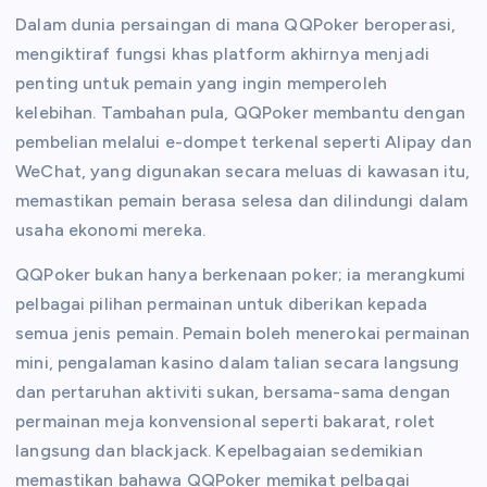
Dalam dunia persaingan di mana QQPoker beroperasi,
mengiktiraf fungsi khas platform akhirnya menjadi
penting untuk pemain yang ingin memperoleh
kelebihan. Tambahan pula, QQPoker membantu dengan
pembelian melalui e-dompet terkenal seperti Alipay dan
WeChat, yang digunakan secara meluas di kawasan itu,
memastikan pemain berasa selesa dan dilindungi dalam
usaha ekonomi mereka.
QQPoker bukan hanya berkenaan poker; ia merangkumi
pelbagai pilihan permainan untuk diberikan kepada
semua jenis pemain. Pemain boleh menerokai permainan
mini, pengalaman kasino dalam talian secara langsung
dan pertaruhan aktiviti sukan, bersama-sama dengan
permainan meja konvensional seperti bakarat, rolet
langsung dan blackjack. Kepelbagaian sedemikian
memastikan bahawa QQPoker memikat pelbagai