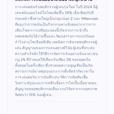
การเล่นพนันกับพฤติกรรมผู้เล่นรุ่นใหม่ ในปี 2024 มีผู้
เล่นพนันออนไลน์ในไทยเพิ่มขึ้น 38% เมื่อเทียบกับปี
ก่อนหน้า ซึ่งส่วนใหญ่เป็นกลุ่ม Gen Z และ Millennials
ที่มองว่าการพนันเป็นกิจกรรมทางสังคมมากกว่าการ
เสี่ยงโชค การเปลี่ยนแปลงนี้เกิดจากการเข้าถึง
แพลตฟอร์มได้ง่ายขึ้นและวัฒนธรรมการแบ่งปันผล
กำไรผ่านโซเชียลมีเดีย เทคนิคการสังเกตพฤติกรรมผู้
เล่น สัญญาณของการเล่นอย่างมีวินัย ผู้เล่นที่ประสบ
ความสำเร็จมักใช้วิธีการจัดการเงินอย่างเข้มงวด เช่น
กฎ 2% ที่กำหนดให้เสี่ยงเงินเพียง 2% ของยอดเงิน
ทั้งหมดในครั้งเดียว ซึ่งช่วยลดความสูญเสียเมื่อเกิด
สถานการณ์ขาดทุนรุนแรง การตั้งขีดจำกัดเวลาใน
การเล่นต่อวัน การบันทึกประวัติการเดิมพันเพื่อ
วิเคราะห์รูปแบบ การหลีกเลี่ยงการไล่เบี้ยเมื่อขาดทุน
สัญญาณของพฤติกรรมเสี่ยง งานวิจัยจากกรมสุขภาพ
จิตพบว่า 15% ของผู้เล่น…