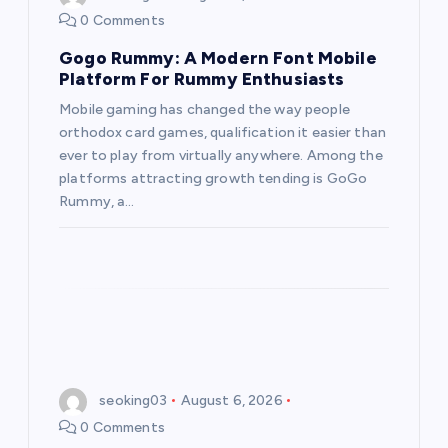
0 Comments
Gogo Rummy: A Modern Font Mobile
Platform For Rummy Enthusiasts
Mobile gaming has changed the way people
orthodox card games, qualification it easier than
ever to play from virtually anywhere. Among the
platforms attracting growth tending is GoGo
Rummy, a…
seoking03
August 6, 2026
0 Comments