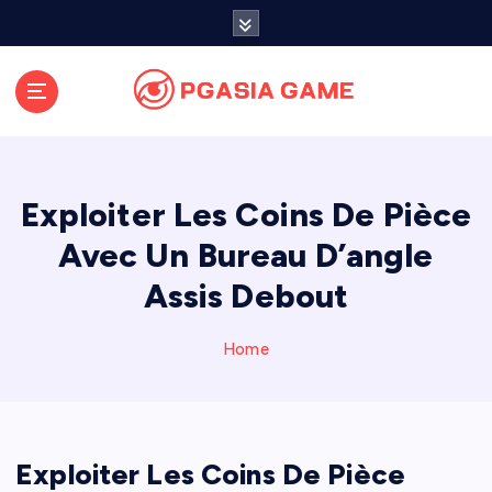
S
k
i
p
t
o
c
o
Exploiter Les Coins De Pièce
n
t
Avec Un Bureau D’angle
e
Assis Debout
n
t
Home
Exploiter Les Coins De Pièce