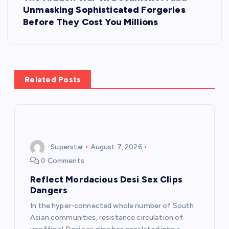
Unmasking Sophisticated Forgeries
t
Before They Cost You Millions
n
a
Related Posts
v
i
g
Superstar
August 7, 2026
0 Comments
a
Reflect Mordacious Desi Sex Clips
t
Dangers
In the hyper-connected whole number of South
i
Asian communities, resistance circulation of