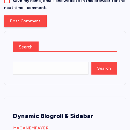
Save my name, email, and website in this browser for the
next time I comment.
Search
Search
Dynamic Blogroll & Sidebar
MACANEMPAYER