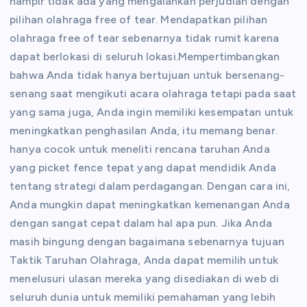
hampir tidak ada yang mengalahkan perjudian dengan
pilihan olahraga free of tear. Mendapatkan pilihan
olahraga free of tear sebenarnya tidak rumit karena
dapat berlokasi di seluruh lokasi.Mempertimbangkan
bahwa Anda tidak hanya bertujuan untuk bersenang-
senang saat mengikuti acara olahraga tetapi pada saat
yang sama juga, Anda ingin memiliki kesempatan untuk
meningkatkan penghasilan Anda, itu memang benar.
hanya cocok untuk meneliti rencana taruhan Anda
yang picket fence tepat yang dapat mendidik Anda
tentang strategi dalam perdagangan. Dengan cara ini,
Anda mungkin dapat meningkatkan kemenangan Anda
dengan sangat cepat dalam hal apa pun. Jika Anda
masih bingung dengan bagaimana sebenarnya tujuan
Taktik Taruhan Olahraga, Anda dapat memilih untuk
menelusuri ulasan mereka yang disediakan di web di
seluruh dunia untuk memiliki pemahaman yang lebih