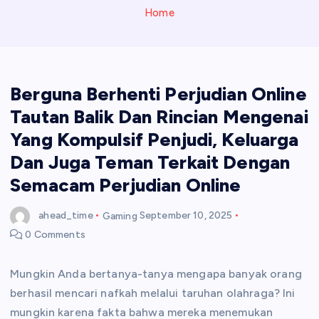
Home
Berguna Berhenti Perjudian Online
Tautan Balik Dan Rincian Mengenai
Yang Kompulsif Penjudi, Keluarga
Dan Juga Teman Terkait Dengan
Semacam Perjudian Online
ahead_time
Gaming
September 10, 2025
0 Comments
Mungkin Anda bertanya-tanya mengapa banyak orang
berhasil mencari nafkah melalui taruhan olahraga? Ini
mungkin karena fakta bahwa mereka menemukan