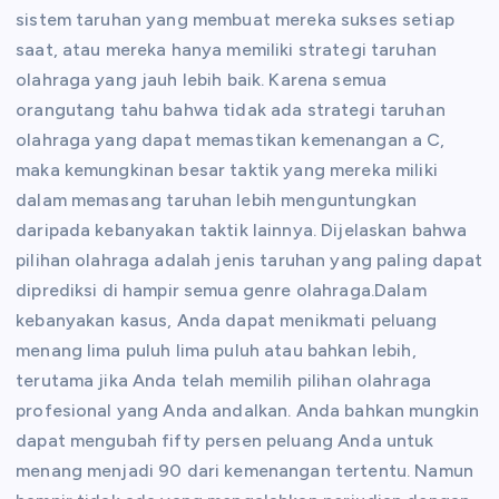
sistem taruhan yang membuat mereka sukses setiap
saat, atau mereka hanya memiliki strategi taruhan
olahraga yang jauh lebih baik. Karena semua
orangutang tahu bahwa tidak ada strategi taruhan
olahraga yang dapat memastikan kemenangan a C,
maka kemungkinan besar taktik yang mereka miliki
dalam memasang taruhan lebih menguntungkan
daripada kebanyakan taktik lainnya. Dijelaskan bahwa
pilihan olahraga adalah jenis taruhan yang paling dapat
diprediksi di hampir semua genre olahraga.Dalam
kebanyakan kasus, Anda dapat menikmati peluang
menang lima puluh lima puluh atau bahkan lebih,
terutama jika Anda telah memilih pilihan olahraga
profesional yang Anda andalkan. Anda bahkan mungkin
dapat mengubah fifty persen peluang Anda untuk
menang menjadi 90 dari kemenangan tertentu. Namun