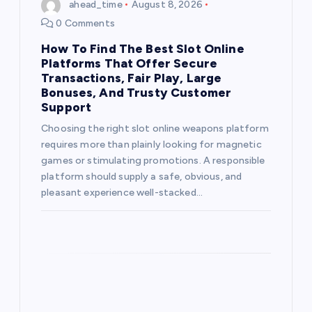
ahead_time
August 8, 2026
0 Comments
How To Find The Best Slot Online
Platforms That Offer Secure
Transactions, Fair Play, Large
Bonuses, And Trusty Customer
Support
Choosing the right slot online weapons platform
requires more than plainly looking for magnetic
games or stimulating promotions. A responsible
platform should supply a safe, obvious, and
pleasant experience well-stacked…