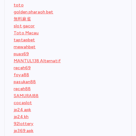
toto
golden pharaoh bet
無料麻雀
slot gacor
Toto Macau
taptapbet
mewahbet
puas69
MANTUL138 Alternatif
receh69
foya88
pasukan88
receh88
SAMURAI88
cocaslot
jp24 apk
jp24 kh
92lottery
jp369 apk