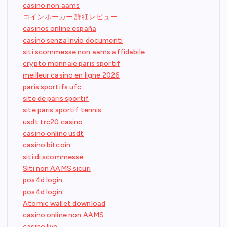
casino non aams
コインポーカー 詳細レビュー
casinos online españa
casino senza invio documenti
siti scommesse non aams affidabile
crypto monnaie paris sportif
meilleur casino en ligne 2026
paris sportifs ufc
site de paris sportif
site paris sportif tennis
usdt trc20 casino
casino online usdt
casino bitcoin
siti di scommesse
Siti non AAMS sicuri
pos4d login
pos4d login
Atomic wallet download
casino online non AAMS
casino live