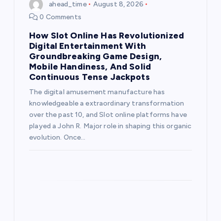
ahead_time
August 8, 2026
0 Comments
How Slot Online Has Revolutionized
Digital Entertainment With
Groundbreaking Game Design,
Mobile Handiness, And Solid
Continuous Tense Jackpots
The digital amusement manufacture has
knowledgeable a extraordinary transformation
over the past 10, and Slot online platforms have
played a John R. Major role in shaping this organic
evolution. Once…