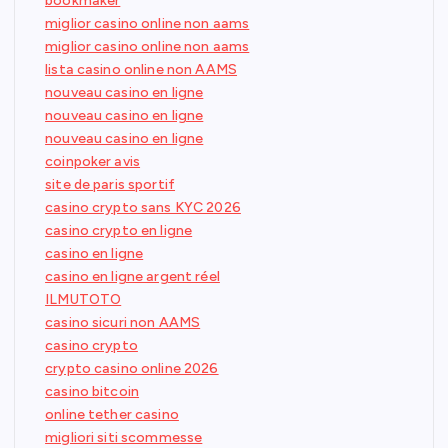
bookmaker
miglior casino online non aams
miglior casino online non aams
lista casino online non AAMS
nouveau casino en ligne
nouveau casino en ligne
nouveau casino en ligne
coinpoker avis
site de paris sportif
casino crypto sans KYC 2026
casino crypto en ligne
casino en ligne
casino en ligne argent réel
ILMUTOTO
casino sicuri non AAMS
casino crypto
crypto casino online 2026
casino bitcoin
online tether casino
migliori siti scommesse