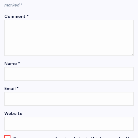
marked
*
Comment
*
Name
*
Email
*
Website