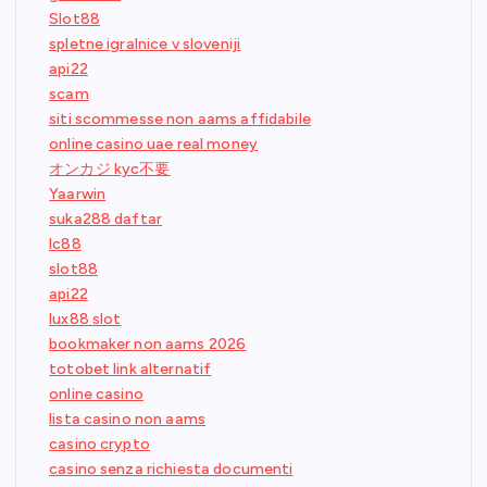
Slot88
spletne igralnice v sloveniji
api22
scam
siti scommesse non aams affidabile
online casino uae real money
オンカジ kyc不要
Yaarwin
suka288 daftar
lc88
slot88
api22
lux88 slot
bookmaker non aams 2026
totobet link alternatif
online casino
lista casino non aams
casino crypto
casino senza richiesta documenti