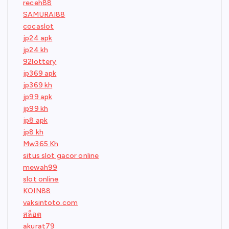
receh88
SAMURAI88
cocaslot
jp24 apk
jp24 kh
92lottery
jp369 apk
jp369 kh
jp99 apk
jp99 kh
jp8 apk
jp8 kh
Mw365 Kh
situs slot gacor online
mewah99
slot online
KOIN88
vaksintoto.com
สล็อต
akurat79