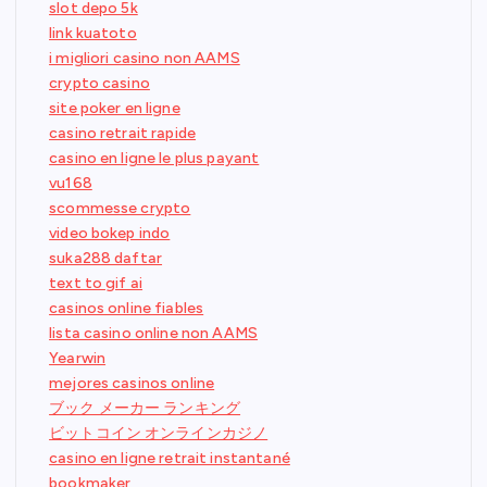
slot depo 5k
link kuatoto
i migliori casino non AAMS
crypto casino
site poker en ligne
casino retrait rapide
casino en ligne le plus payant
vu168
scommesse crypto
video bokep indo
suka288 daftar
text to gif ai
casinos online fiables
lista casino online non AAMS
Yearwin
mejores casinos online
ブック メーカー ランキング
ビットコイン オンラインカジノ
casino en ligne retrait instantané
bookmaker