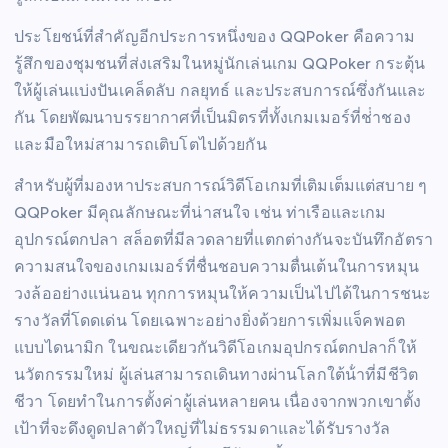
ประโยชน์ที่สําคัญอีกประการหนึ่งของ QQPoker คือความ
รู้สึกของชุมชนที่ส่งเสริมในหมู่นักเล่นเกม QQPoker กระตุ้น
ให้ผู้เล่นแบ่งปันเคล็ดลับ กลยุทธ์ และประสบการณ์ซึ่งกันและ
กัน โดยพัฒนาบรรยากาศที่เป็นมิตรที่ทั้งเกมเมอร์ที่ช่ําชอง
และมือใหม่สามารถเติบโตไปด้วยกัน
สําหรับผู้ที่มองหาประสบการณ์วิดีโอเกมที่เติมเต็มแต่สบาย ๆ
QQPoker มีคุณลักษณะที่น่าสนใจ เช่น ท่าเรือและเกม
อุปกรณ์ตกปลา สล็อตที่มีลวดลายที่แตกต่างกันจะบันทึกอัตรา
ความสนใจของเกมเมอร์ที่ชื่นชอบความตื่นเต้นในการหมุน
วงล้ออย่างแน่นอน ทุกการหมุนให้ความเป็นไปได้ในการชนะ
รางวัลที่โดดเด่น โดยเฉพาะอย่างยิ่งด้วยการเพิ่มแจ็คพอต
แบบไดนามิก ในขณะเดียวกันวิดีโอเกมอุปกรณ์ตกปลาก็ให้
นวัตกรรมใหม่ ผู้เล่นสามารถเดินทางผ่านโลกใต้น้ําที่มีชีวิต
ชีวา โดยทําในการตั้งค่าผู้เล่นหลายคน เนื่องจากพวกเขาตั้ง
เป้าที่จะดึงดูดปลาตัวใหญ่ที่ไม่ธรรมดาและได้รับรางวัล