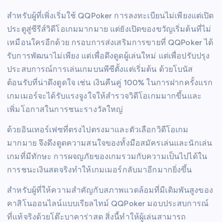
สําหรับผู้ที่เพิ่งเริ่มใช้ QQPoker การลงทะเบียนไม่เพียงแต่เปิด
ประตูสู่ซีรีส์วิดีโอเกมมากมาย แต่ยังเปิดของขวัญเริ่มต้นที่ไม่
เหมือนใครอีกด้วย กรอบการส่งเสริมการขายที่ QQPoker ได้
รับการพัฒนาไม่เพียง แต่เพื่อดึงดูดผู้เล่นใหม่ แต่เพื่อปรับปรุง
ประสบการณ์การเล่นเกมบนพีซีตั้งแต่เริ่มต้น ด้วยโบนัส
ต้อนรับที่น่าดึงดูดใจ เช่น เงินคืนคู่ 100% ในการฝากครั้งแรก
เกมเมอร์จะได้รับแรงจูงใจให้สํารวจวิดีโอเกมมากขึ้นและ
เพิ่มโอกาสในการชนะรางวัลใหญ่
ด้วยอินเทอร์เฟซที่ตรงไปตรงมาและตัวเลือกวิดีโอเกม
มากมาย จึงดึงดูดความสนใจของทั้งมือสมัครเล่นและนักเล่น
เกมที่มีทักษะ การผจญภัยของเกมรวมกับความเป็นไปได้ใน
การชนะเงินสดจริงทําให้เกมเมอร์กลับมาอีกมากยิ่งขึ้น
สําหรับผู้ที่ให้ความสําคัญกับสภาพแวดล้อมที่มีเดิมพันสูงของ
คาสิโนออนไลน์แบบเรียลไทม์ QQPoker มอบประสบการณ์
ที่แท้จริงด้วยโต๊ะบาคาร่าสด สิ่งนี้ทําให้ผู้เล่นสามารถ