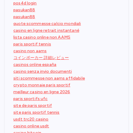
pos4d login
pasukan88
pasukan88
quote scommesse calcio mondiali
casino en ligne retrait instantané
lista casino online non AAMS
paris sportif tennis
casino non aams
コインポーカー 詳細レビュー
casinos online españa
casino senza invio documenti
siti scommesse non aams affidabile
crypto monnaie paris sportif
meilleur casino en ligne 2026
paris sportifs ufc
site de paris sportif
site paris sportif tennis
usdt trc20 casino
casino online usdt
casino bitcoin