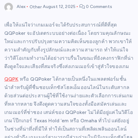
Alex
Other
August 12, 2025
0 Comments
เพื่อให้แน่ใจว่าเกมเมอร์จะได้รับประสบการณ์ที่ดีที่สุด
QQPoker จะอัปเดตระบบอย่างต่อเนื่อง โดยรวมคุณลักษณะ
ใหม่และการปรับปรุงตามความคิดเห็นของลูกค้า พวกเขาให้
ความสําคัญกับทั้งรูปลักษณ์และความสามารถ ทําให้แน่ใจ
ว่าวิดีโอเกมทํางานได้อย่างราบรื่นในขณะที่ยังคงกราฟิกที่น่า
ดึงดูดใจและเสียงที่สมจริงซึ่งส่งเกมเมอร์เข้าสู่หัวใจของเกม
QQPK
หรือ QQPoker ได้กลายเป็นหนึ่งในแพลตฟอร์มชั้น
นําสําหรับผู้ที่ชื่นชอบเท็กซัสโฮลเอ็มออนไลน์ในระดับสากล
ด้วยส่วนต่อประสานผู้ใช้ที่ใช้งานง่ายและตัวเลือกการเล่นเกม
ที่หลากหลาย จึงดึงดูดความสนใจของทั้งมือสมัครเล่นและ
เกมเมอร์ที่ช่ําชอง เสน่ห์ของ QQPoker ไม่ได้มีอยู่แค่ในวิดีโอ
เกมโป๊กเกอร์ Texas Hold ’em หรือ Omaha ทั่วไป แต่ยังอยู่
ในช่วงที่น่าทึ่งที่มีให้ ทําให้เป็นสถานที่เพลิดเพลินออนไลน์
อย่างทั่วถึง เกมเมอร์สามารถมีส่วนร่วมในมินิเกมเท็กซัสโฮล