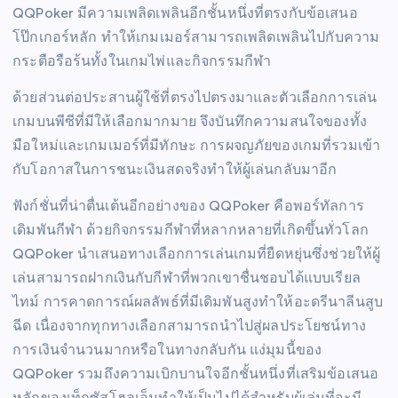
QQPoker มีความเพลิดเพลินอีกชั้นหนึ่งที่ตรงกับข้อเสนอ
โป๊กเกอร์หลัก ทําให้เกมเมอร์สามารถเพลิดเพลินไปกับความ
กระตือรือร้นทั้งในเกมไพ่และกิจกรรมกีฬา
ด้วยส่วนต่อประสานผู้ใช้ที่ตรงไปตรงมาและตัวเลือกการเล่น
เกมบนพีซีที่มีให้เลือกมากมาย จึงบันทึกความสนใจของทั้ง
มือใหม่และเกมเมอร์ที่มีทักษะ การผจญภัยของเกมที่รวมเข้า
กับโอกาสในการชนะเงินสดจริงทําให้ผู้เล่นกลับมาอีก
ฟังก์ชั่นที่น่าตื่นเต้นอีกอย่างของ QQPoker คือพอร์ทัลการ
เดิมพันกีฬา ด้วยกิจกรรมกีฬาที่หลากหลายที่เกิดขึ้นทั่วโลก
QQPoker นําเสนอทางเลือกการเล่นเกมที่ยืดหยุ่นซึ่งช่วยให้ผู้
เล่นสามารถฝากเงินกับกีฬาที่พวกเขาชื่นชอบได้แบบเรียล
ไทม์ การคาดการณ์ผลลัพธ์ที่มีเดิมพันสูงทําให้อะดรีนาลีนสูบ
ฉีด เนื่องจากทุกทางเลือกสามารถนําไปสู่ผลประโยชน์ทาง
การเงินจํานวนมากหรือในทางกลับกัน แง่มุมนี้ของ
QQPoker รวมถึงความเบิกบานใจอีกชั้นหนึ่งที่เสริมข้อเสนอ
หลักของเท็กซัสโฮลเอ็มทําให้เป็นไปได้สําหรับผู้เล่นที่จะมี