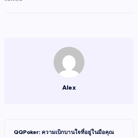
Alex
P
QQPoker: ความเบิกบานใจที่อยู่ในมือคุณ