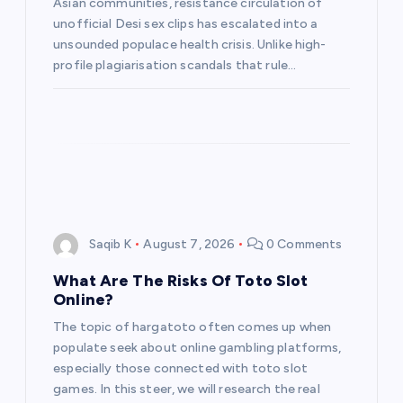
Asian communities, resistance circulation of
unofficial Desi sex clips has escalated into a
unsounded populace health crisis. Unlike high-
profile plagiarisation scandals that rule…
Saqib K
August 7, 2026
0 Comments
What Are The Risks Of Toto Slot
Online?
The topic of hargatoto often comes up when
populate seek about online gambling platforms,
especially those connected with toto slot
games. In this steer, we will research the real