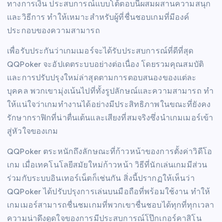
ทางการเงิน ประสบการณ์แบบโต้ตอบนี้ผสมผสานความสนุก
และวิธีการ ทําให้เหมาะสําหรับผู้ที่ชื่นชอบเกมที่มีองค์
ประกอบของความสามารถ
เพื่อรับประกันว่าเกมเมอร์จะได้รับประสบการณ์ที่ดีที่สุด
QQPoker จะอัปเดตระบบอย่างต่อเนื่อง โดยรวมคุณสมบัติ
และการปรับปรุงใหม่ล่าสุดตามการตอบสนองของแต่ละ
บุคคล พวกเขามุ่งเน้นไปที่ทั้งรูปลักษณ์และความสามารถ ทํา
ให้แน่ใจว่าเกมทํางานได้อย่างมีประสิทธิภาพในขณะที่ยังคง
รักษากราฟิกที่น่าตื่นเต้นและเสียงที่สมจริงซึ่งนําเกมเมอร์เข้า
สู่หัวใจของเกม
QQPoker ตระหนักถึงลักษณะที่ก้าวหน้าของการตั้งค่าวิดีโอ
เกม เมื่อเทคโนโลยีสมัยใหม่ก้าวหน้า วิธีที่นักเล่นเกมมีส่วน
ร่วมกับระบบอินเทอร์เน็ตก็เช่นกัน สิ่งนี้ปรากฏให้เห็นว่า
QQPoker ได้ปรับปรุงการเล่นบนมือถือที่พร้อมใช้งาน ทําให้
เกมเมอร์สามารถชื่นชมเกมที่พวกเขาชื่นชอบได้ทุกที่ทุกเวลา
ความน่าดึงดูดใจของการมีประสบการณ์โป๊กเกอร์คาสิโน