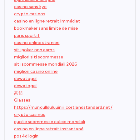
casino sans kyc
crypto casinos
casino en ligne retrait immédiat
bookmaker sans limite de mise
paris sportif
casino online stranieri
siti poker non aams
migliori siti scommesse
siti scommesse mondiali 2026
migliori casino online
dewatogel
dewatogel
高仿
Glasses
https://muncullduluuiniii.cortlandstandard.net/
crypto casinos
quote scommesse calcio mondiali
casino en ligne retrait instantané
pos4d login