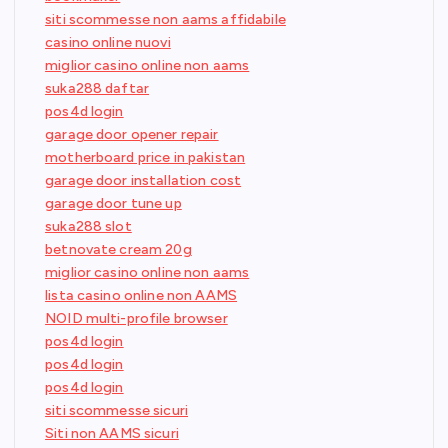
siti scommesse non aams affidabile
casino online nuovi
miglior casino online non aams
suka288 daftar
pos4d login
garage door opener repair
motherboard price in pakistan
garage door installation cost
garage door tune up
suka288 slot
betnovate cream 20g
miglior casino online non aams
lista casino online non AAMS
NOID multi-profile browser
pos4d login
pos4d login
pos4d login
siti scommesse sicuri
Siti non AAMS sicuri