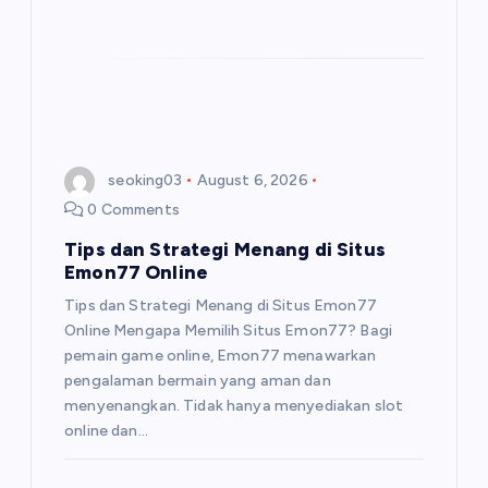
seoking03
August 6, 2026
0 Comments
Tips dan Strategi Menang di Situs
Emon77 Online
Tips dan Strategi Menang di Situs Emon77
Online Mengapa Memilih Situs Emon77? Bagi
pemain game online, Emon77 menawarkan
pengalaman bermain yang aman dan
menyenangkan. Tidak hanya menyediakan slot
online dan…