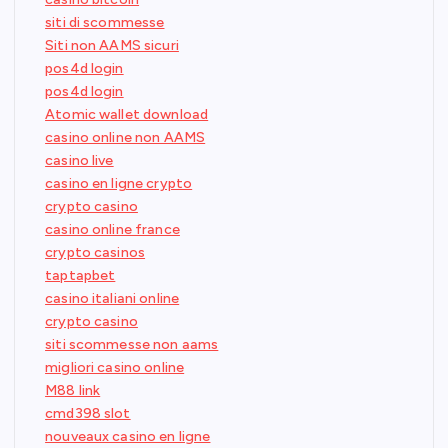
siti di scommesse
Siti non AAMS sicuri
pos4d login
pos4d login
Atomic wallet download
casino online non AAMS
casino live
casino en ligne crypto
crypto casino
casino online france
crypto casinos
taptapbet
casino italiani online
crypto casino
siti scommesse non aams
migliori casino online
M88 link
cmd398 slot
nouveaux casino en ligne