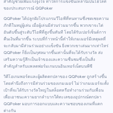
สําคัญช่วยเพิ่มแรงจูงใจ ทําให้การแข่งขันเหล่านี้เป็นไฮไลท์
ของประสบการณ์ QQPoker
QQPoker ได้ปลูกฝังโปรแกรมวีไอพีที่ทนทานซึ่งชดเชยความ
ภักดีในหมู่ผู้เล่น เมื่อผู้เล่นมีส่วนร่วมมากขึ้น พวกเขาจะไต่
อันดับขึ้นสู่ระดับวีไอพีที่สูงขึ้นทันที โดยได้รับเปอร์เซ็นต์การ
คืนเงินที่มากขึ้น ระบบที่ก้าวหน้านี้ทําให้เกมเมอร์มีเหตุผลที่
จะกลับมามีส่วนร่วมอย่างแข็งขัน ยิ่งพวกเขาเล่นมากเท่าไหร่
QQPoker ก็ยิ่งเป็นกุศลมากขึ้นเท่านั้นที่จะได้รับรางวัล ส่ง
เสริมความรู้สึกเป็นเจ้าของและความชื่นชมซึ่งเป็นสิ่ง
สําคัญสําหรับแพลตฟอร์มเกมบนอินเทอร์เน็ตบนพีซี
วิดีโอเกมพอร์ตและผู้ผลิตตกปลาของ QQPoker ถูกสร้างขึ้น
โดยคํานึงถึงการมีส่วนร่วมของเกมเมอร์ ไม่ว่าเกมเมอร์จะตั้ง
เป้าที่จะได้รับรางวัลใหญ่ในสล็อตหรือทํางานร่วมกับเพื่อน
เพื่อเอาชนะความยากลําบากใต้ทะเลของอุปกรณ์ตกปลา
QQPoker มอบการออกแบบและความชอบของเกมที่แตก
ต่างกัน