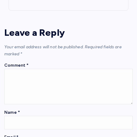
Leave a Reply
Your email address will not be published.
Required fields are
marked
*
Comment
*
Name
*