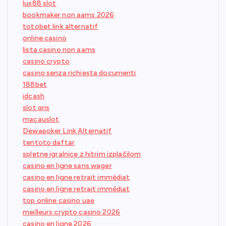
lux88 slot
bookmaker non aams 2026
totobet link alternatif
online casino
lista casino non aams
casino crypto
casino senza richiesta documenti
188bet
idcash
slot qris
macauslot
Dewapoker Link Alternatif
tentoto daftar
spletne igralnice z hitrim izplačilom
casino en ligne sans wager
casino en ligne retrait immédiat
casino en ligne retrait immédiat
top online casino uae
meilleurs crypto casino 2026
casino en ligne 2026