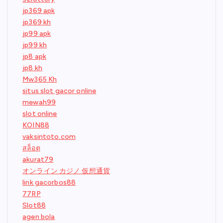
jp369 apk
jp369 kh
jp99 apk
jp99 kh
jp8 apk
jp8 kh
Mw365 Kh
situs slot gacor online
mewah99
slot online
KOIN88
vaksintoto.com
สล็อต
akurat79
オンライン カジノ 仮想通貨
link gacorbos88
77RP
Slot88
agen bola