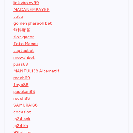
link vào ev99
MACANEMPAYER
toto
golden pharaoh bet
無料麻雀
slot gacor
Toto Macau
taptapbet
mewahbet
puas69
MANTUL138 Alternatif
receh69
foya88
pasukan88
receh88
SAMURAI88
cocaslot
jp24 apk
jp24 kh
92lottery