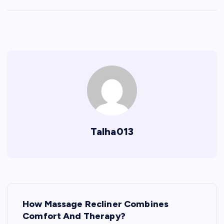
Talha013
P
How Massage Recliner Combines
o
Comfort And Therapy?