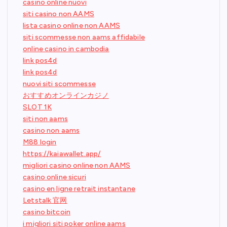
casino online nuovi
siti casino non AAMS
lista casino online non AAMS
siti scommesse non aams affidabile
online casino in cambodia
link pos4d
link pos4d
nuovi siti scommesse
おすすめオンラインカジノ
SLOT 1K
siti non aams
casino non aams
M88 login
https://kaiawallet.app/
migliori casino online non AAMS
casino online sicuri
casino en ligne retrait instantane
Letstalk 官网
casino bitcoin
i migliori siti poker online aams