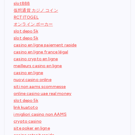
slot888
仮想通貨 カジノ コイン
RCTITOGEL
オンライン ポーカー
slot depo 5k
slot depo 5k
casino en ligne paiement rapide
casino en ligne france légal
casino crypto en ligne
meilleurs casino en ligne
casino en ligne
nuovi casino online
siti non aams scommesse
online casino uae real money
slot depo 5k
link kuatoto
i migliori casino non AAMS
crypto casino
site poker en ligne