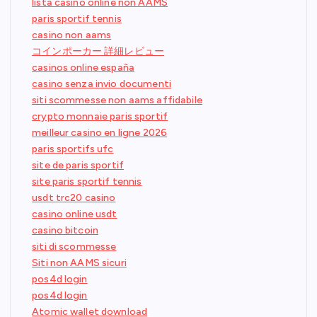
lista casino online non AAMS
paris sportif tennis
casino non aams
コインポーカー 詳細レビュー
casinos online españa
casino senza invio documenti
siti scommesse non aams affidabile
crypto monnaie paris sportif
meilleur casino en ligne 2026
paris sportifs ufc
site de paris sportif
site paris sportif tennis
usdt trc20 casino
casino online usdt
casino bitcoin
siti di scommesse
Siti non AAMS sicuri
pos4d login
pos4d login
Atomic wallet download