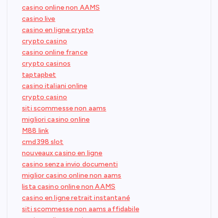
casino online non AAMS
casino live
casino en ligne crypto
crypto casino
casino online france
crypto casinos
taptapbet
casino italiani online
crypto casino
siti scommesse non aams
migliori casino online
M88 link
cmd398 slot
nouveaux casino en ligne
casino senza invio documenti
miglior casino online non aams
lista casino online non AAMS
casino en ligne retrait instantané
siti scommesse non aams affidabile