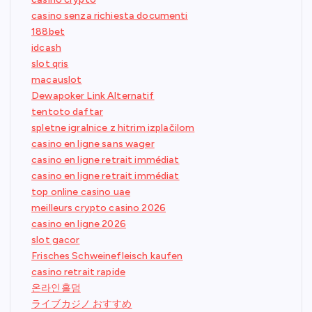
casino senza richiesta documenti
188bet
idcash
slot qris
macauslot
Dewapoker Link Alternatif
tentoto daftar
spletne igralnice z hitrim izplačilom
casino en ligne sans wager
casino en ligne retrait immédiat
casino en ligne retrait immédiat
top online casino uae
meilleurs crypto casino 2026
casino en ligne 2026
slot gacor
Frisches Schweinefleisch kaufen
casino retrait rapide
온라인홀덤
ライブカジノ おすすめ