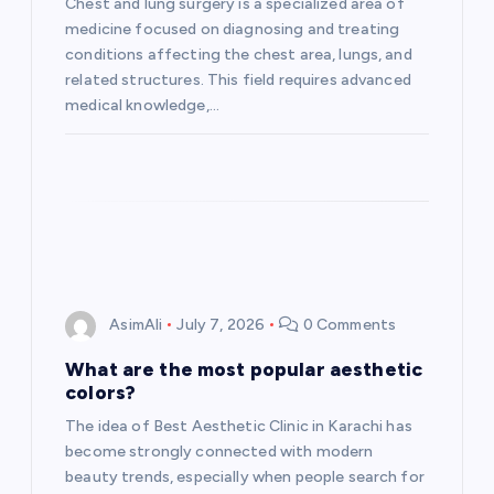
Chest and lung surgery is a specialized area of
i
medicine focused on diagnosing and treating
conditions affecting the chest area, lungs, and
o
related structures. This field requires advanced
medical knowledge,…
n
AsimAli
July 7, 2026
0 Comments
What are the most popular aesthetic
colors?
The idea of Best Aesthetic Clinic in Karachi has
become strongly connected with modern
beauty trends, especially when people search for