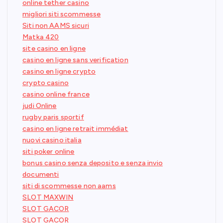
online tether casino
migliori siti scommesse
Siti non AAMS sicuri
Matka 420
site casino en ligne
casino en ligne sans verification
casino en ligne crypto
crypto casino
casino online france
judi Online
rugby paris sportif
casino en ligne retrait immédiat
nuovi casino italia
siti poker online
bonus casino senza deposito e senza invio
documenti
siti di scommesse non aams
SLOT MAXWIN
SLOT GACOR
SLOT GACOR