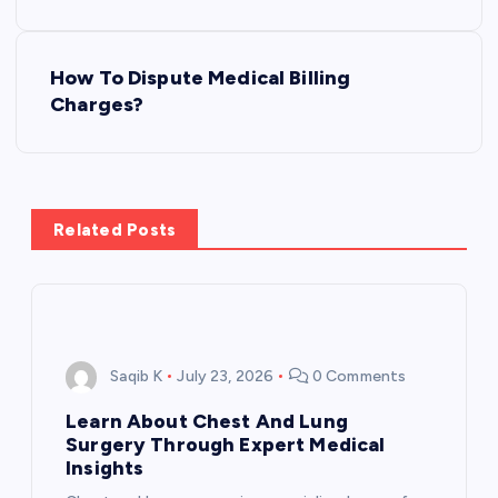
s
How To Dispute Medical Billing
t
Charges?
n
a
Related Posts
v
i
g
Saqib K
July 23, 2026
0 Comments
a
Learn About Chest And Lung
Surgery Through Expert Medical
t
Insights