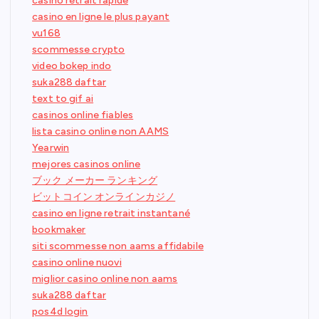
casino retrait rapide
casino en ligne le plus payant
vu168
scommesse crypto
video bokep indo
suka288 daftar
text to gif ai
casinos online fiables
lista casino online non AAMS
Yearwin
mejores casinos online
ブック メーカー ランキング
ビットコイン オンラインカジノ
casino en ligne retrait instantané
bookmaker
siti scommesse non aams affidabile
casino online nuovi
miglior casino online non aams
suka288 daftar
pos4d login