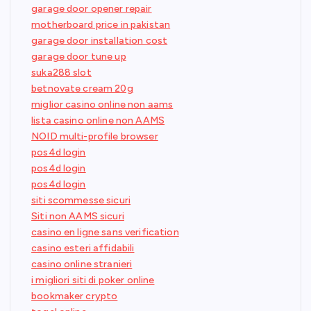
garage door opener repair
motherboard price in pakistan
garage door installation cost
garage door tune up
suka288 slot
betnovate cream 20g
miglior casino online non aams
lista casino online non AAMS
NOID multi-profile browser
pos4d login
pos4d login
pos4d login
siti scommesse sicuri
Siti non AAMS sicuri
casino en ligne sans verification
casino esteri affidabili
casino online stranieri
i migliori siti di poker online
bookmaker crypto