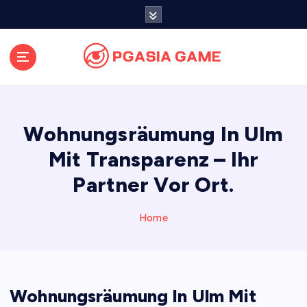
S
k
i
p
t
o
c
o
Wohnungsräumung In Ulm
n
t
Mit Transparenz – Ihr
e
Partner Vor Ort.
n
t
Home
Wohnungsräumung In Ulm Mit