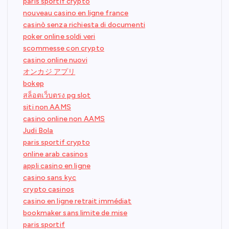
paris sportif crypto
nouveau casino en ligne france
casinò senza richiesta di documenti
poker online soldi veri
scommesse con crypto
casino online nuovi
オンカジ アプリ
bokep
สล็อตเว็บตรง pg slot
siti non AAMS
casino online non AAMS
Judi Bola
paris sportif crypto
online arab casinos
appli casino en ligne
casino sans kyc
crypto casinos
casino en ligne retrait immédiat
bookmaker sans limite de mise
paris sportif