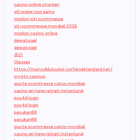
casino online stranieri
siti poker non aams
migliori siti scommesse
siti scommesse mondiali 2026
migliori casino online
dewatogel
dewatogel
高仿
Glasses
https://muncullduluuiniii.cortlandstandard.net/
crypto casinos
quote scommesse calcio mondiali
casino en ligne retrait instantané
pos4d login
pos4d login
pasukan88
pasukan88
quote scommesse calcio mondiali
casino en ligne retrait instantané