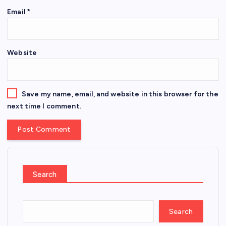
Email
*
Website
Save my name, email, and website in this browser for the
next time I comment.
Search
Search