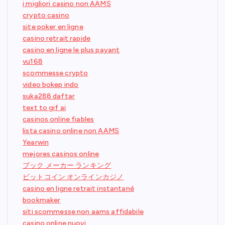
i migliori casino non AAMS
crypto casino
site poker en ligne
casino retrait rapide
casino en ligne le plus payant
vu168
scommesse crypto
video bokep indo
suka288 daftar
text to gif ai
casinos online fiables
lista casino online non AAMS
Yearwin
mejores casinos online
ブック メーカー ランキング
ビットコイン オンラインカジノ
casino en ligne retrait instantané
bookmaker
siti scommesse non aams affidabile
casino online nuovi