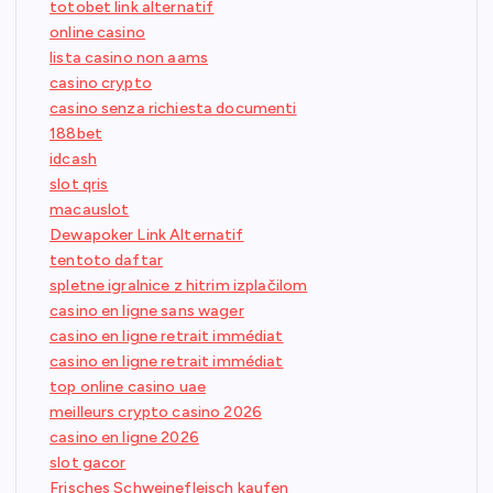
totobet link alternatif
online casino
lista casino non aams
casino crypto
casino senza richiesta documenti
188bet
idcash
slot qris
macauslot
Dewapoker Link Alternatif
tentoto daftar
spletne igralnice z hitrim izplačilom
casino en ligne sans wager
casino en ligne retrait immédiat
casino en ligne retrait immédiat
top online casino uae
meilleurs crypto casino 2026
casino en ligne 2026
slot gacor
Frisches Schweinefleisch kaufen