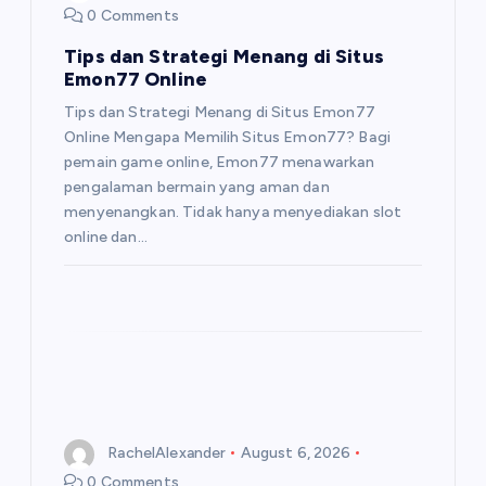
0 Comments
Tips dan Strategi Menang di Situs
Emon77 Online
Tips dan Strategi Menang di Situs Emon77
Online Mengapa Memilih Situs Emon77? Bagi
pemain game online, Emon77 menawarkan
pengalaman bermain yang aman dan
menyenangkan. Tidak hanya menyediakan slot
online dan…
RachelAlexander
August 6, 2026
0 Comments