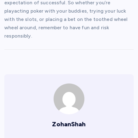
expectation of successful. So whether you’re
playacting poker with your buddies, trying your luck
with the slots, or placing a bet on the toothed wheel
wheel around, remember to have fun and risk
responsibly.
ZohanShah