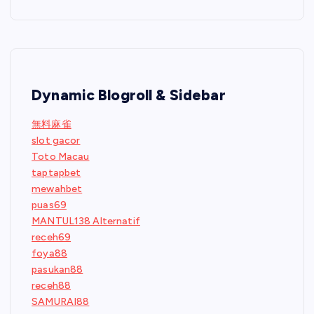
Dynamic Blogroll & Sidebar
無料麻雀
slot gacor
Toto Macau
taptapbet
mewahbet
puas69
MANTUL138 Alternatif
receh69
foya88
pasukan88
receh88
SAMURAI88