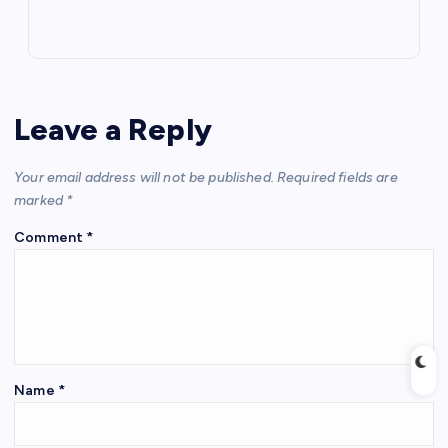
Leave a Reply
Your email address will not be published.
Required fields are
marked
*
Comment
*
Name
*