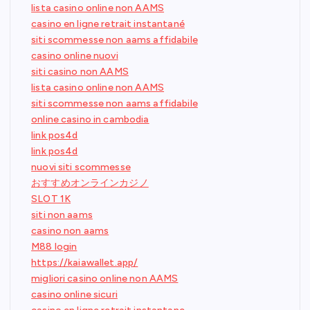
lista casino online non AAMS
casino en ligne retrait instantané
siti scommesse non aams affidabile
casino online nuovi
siti casino non AAMS
lista casino online non AAMS
siti scommesse non aams affidabile
online casino in cambodia
link pos4d
link pos4d
nuovi siti scommesse
おすすめオンラインカジノ
SLOT 1K
siti non aams
casino non aams
M88 login
https://kaiawallet.app/
migliori casino online non AAMS
casino online sicuri