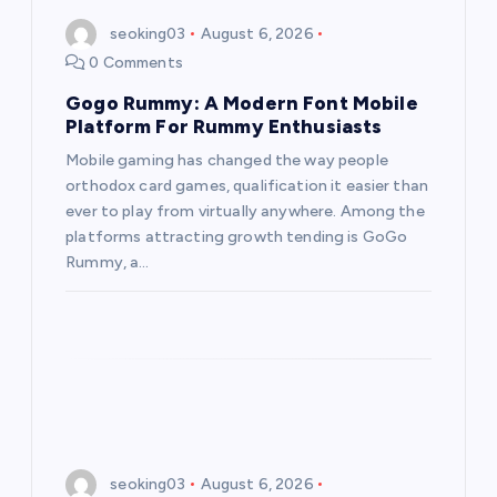
g
seoking03
August 6, 2026
0 Comments
a
Gogo Rummy: A Modern Font Mobile
t
Platform For Rummy Enthusiasts
Mobile gaming has changed the way people
i
orthodox card games, qualification it easier than
ever to play from virtually anywhere. Among the
o
platforms attracting growth tending is GoGo
Rummy, a…
n
seoking03
August 6, 2026