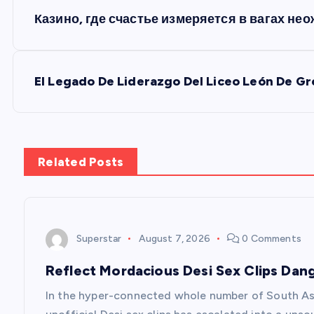
P
Казино, где счастье измеряется в вагах не
o
s
El Legado De Liderazgo Del Liceo León De Gr
t
n
Related Posts
a
v
Superstar
August 7, 2026
0 Comments
Reflect Mordacious Desi Sex Clips Dan
i
In the hyper-connected whole number of South Asi