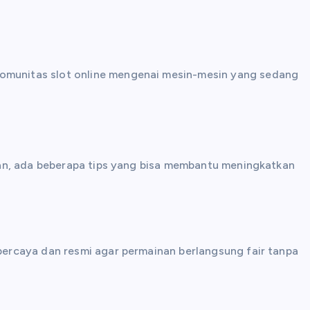
komunitas slot online mengenai mesin-mesin yang sedang
an, ada beberapa tips yang bisa membantu meningkatkan
rpercaya dan resmi agar permainan berlangsung fair tanpa