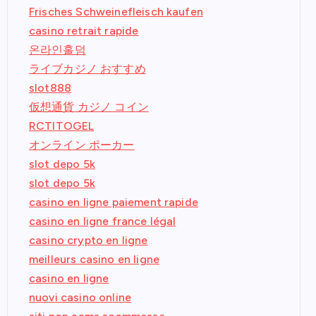
Frisches Schweinefleisch kaufen
casino retrait rapide
온라인홀덤
ライブカジノ おすすめ
slot888
仮想通貨 カジノ コイン
RCTITOGEL
オンライン ポーカー
slot depo 5k
slot depo 5k
casino en ligne paiement rapide
casino en ligne france légal
casino crypto en ligne
meilleurs casino en ligne
casino en ligne
nuovi casino online