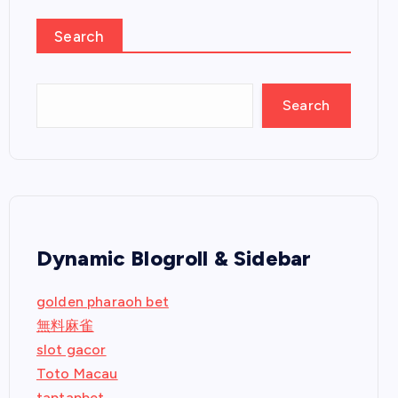
Search
Search
Dynamic Blogroll & Sidebar
golden pharaoh bet
無料麻雀
slot gacor
Toto Macau
taptapbet