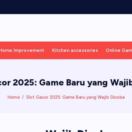
Home Improvement
Kitchen accessories
Online Ga
cor 2025: Game Baru yang Waji
Home
Slot Gacor 2025: Game Baru yang Wajib Dicoba