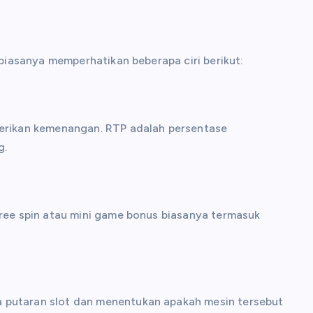
iasanya memperhatikan beberapa ciri berikut:
berikan kemenangan. RTP adalah persentase
g.
free spin atau mini game bonus biasanya termasuk
 putaran slot dan menentukan apakah mesin tersebut