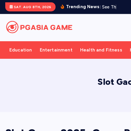
S
Trending News:
S
e
e
T
h
e
J
o
y
SAT. AUG 8TH, 2026
k
i
p
t
o
Education
Entertainment
Health and Fitness
c
o
n
t
Slot Ga
e
n
t