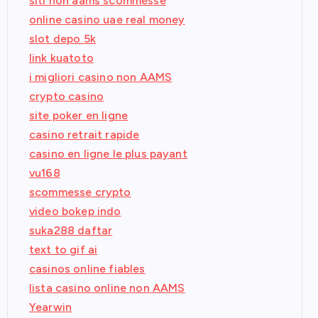
siti non aams scommesse
online casino uae real money
slot depo 5k
link kuatoto
i migliori casino non AAMS
crypto casino
site poker en ligne
casino retrait rapide
casino en ligne le plus payant
vu168
scommesse crypto
video bokep indo
suka288 daftar
text to gif ai
casinos online fiables
lista casino online non AAMS
Yearwin