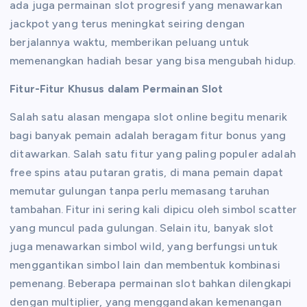
ada juga permainan slot progresif yang menawarkan
jackpot yang terus meningkat seiring dengan
berjalannya waktu, memberikan peluang untuk
memenangkan hadiah besar yang bisa mengubah hidup.
Fitur-Fitur Khusus dalam Permainan Slot
Salah satu alasan mengapa slot online begitu menarik
bagi banyak pemain adalah beragam fitur bonus yang
ditawarkan. Salah satu fitur yang paling populer adalah
free spins atau putaran gratis, di mana pemain dapat
memutar gulungan tanpa perlu memasang taruhan
tambahan. Fitur ini sering kali dipicu oleh simbol scatter
yang muncul pada gulungan. Selain itu, banyak slot
juga menawarkan simbol wild, yang berfungsi untuk
menggantikan simbol lain dan membentuk kombinasi
pemenang. Beberapa permainan slot bahkan dilengkapi
dengan multiplier, yang menggandakan kemenangan