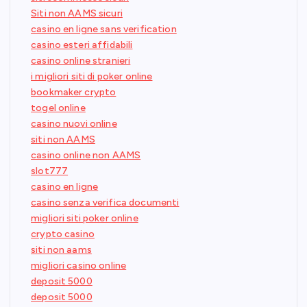
Siti non AAMS sicuri
casino en ligne sans verification
casino esteri affidabili
casino online stranieri
i migliori siti di poker online
bookmaker crypto
togel online
casino nuovi online
siti non AAMS
casino online non AAMS
slot777
casino en ligne
casino senza verifica documenti
migliori siti poker online
crypto casino
siti non aams
migliori casino online
deposit 5000
deposit 5000