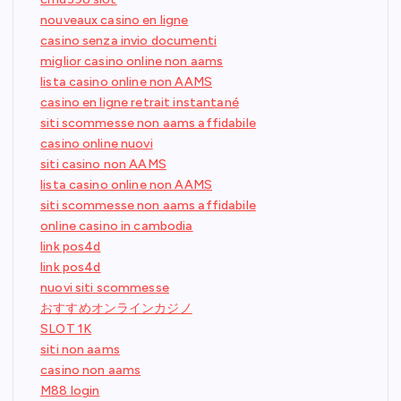
nouveaux casino en ligne
casino senza invio documenti
miglior casino online non aams
lista casino online non AAMS
casino en ligne retrait instantané
siti scommesse non aams affidabile
casino online nuovi
siti casino non AAMS
lista casino online non AAMS
siti scommesse non aams affidabile
online casino in cambodia
link pos4d
link pos4d
nuovi siti scommesse
おすすめオンラインカジノ
SLOT 1K
siti non aams
casino non aams
M88 login