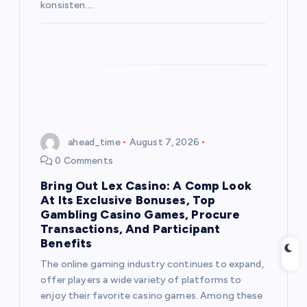
n
konsisten.…
ahead_time
August 7, 2026
0 Comments
Bring Out Lex Casino: A Comp Look
At Its Exclusive Bonuses, Top
Gambling Casino Games, Procure
Transactions, And Participant
Benefits
The online gaming industry continues to expand,
offer players a wide variety of platforms to
enjoy their favorite casino games. Among these