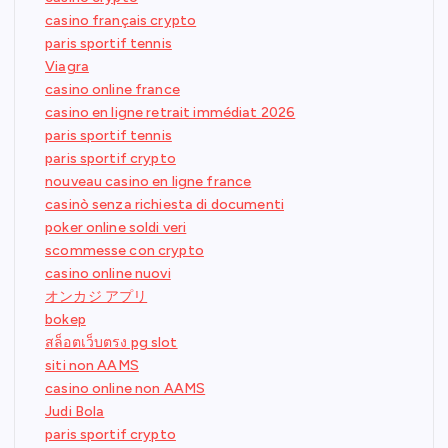
casino français crypto
paris sportif tennis
Viagra
casino online france
casino en ligne retrait immédiat 2026
paris sportif tennis
paris sportif crypto
nouveau casino en ligne france
casinò senza richiesta di documenti
poker online soldi veri
scommesse con crypto
casino online nuovi
オンカジ アプリ
bokep
สล็อตเว็บตรง pg slot
siti non AAMS
casino online non AAMS
Judi Bola
paris sportif crypto