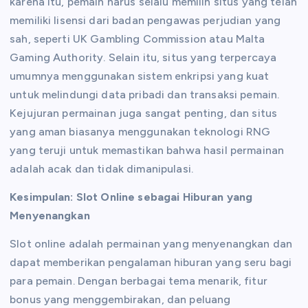
karena itu, pemain harus selalu memilih situs yang telah
memiliki lisensi dari badan pengawas perjudian yang
sah, seperti UK Gambling Commission atau Malta
Gaming Authority. Selain itu, situs yang terpercaya
umumnya menggunakan sistem enkripsi yang kuat
untuk melindungi data pribadi dan transaksi pemain.
Kejujuran permainan juga sangat penting, dan situs
yang aman biasanya menggunakan teknologi RNG
yang teruji untuk memastikan bahwa hasil permainan
adalah acak dan tidak dimanipulasi.
Kesimpulan: Slot Online sebagai Hiburan yang
Menyenangkan
Slot online adalah permainan yang menyenangkan dan
dapat memberikan pengalaman hiburan yang seru bagi
para pemain. Dengan berbagai tema menarik, fitur
bonus yang menggembirakan, dan peluang