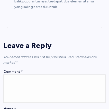
balik popularitasnya, terdapat dua elemen utama
yang saling berpadu untuk…
Leave a Reply
Your email address will not be published.
Required fields are
marked
*
Comment
*
Name
*