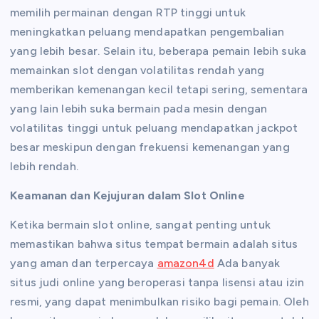
memilih permainan dengan RTP tinggi untuk
meningkatkan peluang mendapatkan pengembalian
yang lebih besar. Selain itu, beberapa pemain lebih suka
memainkan slot dengan volatilitas rendah yang
memberikan kemenangan kecil tetapi sering, sementara
yang lain lebih suka bermain pada mesin dengan
volatilitas tinggi untuk peluang mendapatkan jackpot
besar meskipun dengan frekuensi kemenangan yang
lebih rendah.
Keamanan dan Kejujuran dalam Slot Online
Ketika bermain slot online, sangat penting untuk
memastikan bahwa situs tempat bermain adalah situs
yang aman dan terpercaya
amazon4d
Ada banyak
situs judi online yang beroperasi tanpa lisensi atau izin
resmi, yang dapat menimbulkan risiko bagi pemain. Oleh