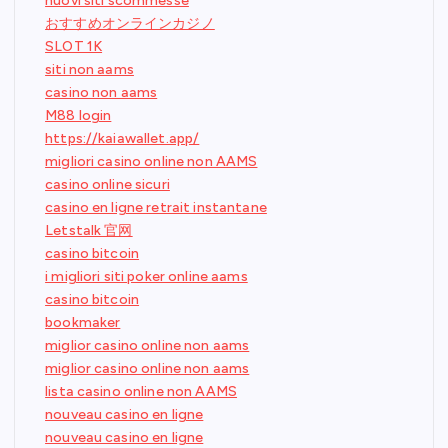
nuovi siti scommesse
おすすめオンラインカジノ
SLOT 1K
siti non aams
casino non aams
M88 login
https://kaiawallet.app/
migliori casino online non AAMS
casino online sicuri
casino en ligne retrait instantane
Letstalk 官网
casino bitcoin
i migliori siti poker online aams
casino bitcoin
bookmaker
miglior casino online non aams
miglior casino online non aams
lista casino online non AAMS
nouveau casino en ligne
nouveau casino en ligne