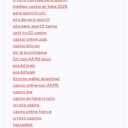
meilleur casino en ligne 2026
paris sportifs ufc
site de paris sportif
site paris sportif tennis
usdt trc20 casino
casino online usdt
casino bitcoin
siti di scommesse
Siti non AAMS sicuri
pos4d login
pos4d login
Atomic wallet download
casino online non AAMS
casino live
casino en ligne crypto
crypto casino
casino online france
crypto casinos
taptapbet