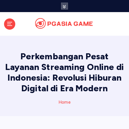
S
k
i
p
t
o
c
o
Perkembangan Pesat
n
t
Layanan Streaming Online di
e
Indonesia: Revolusi Hiburan
n
t
Digital di Era Modern
Home