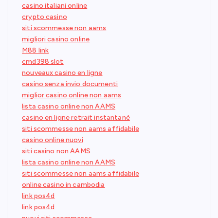
casino italiani online
crypto casino
siti scommesse non aams
migliori casino online
M88 link
cmd398 slot
nouveaux casino en ligne
casino senza invio documenti
miglior casino online non aams
lista casino online non AAMS
casino en ligne retrait instantané
siti scommesse non aams affidabile
casino online nuovi
siti casino non AAMS
lista casino online non AAMS
siti scommesse non aams affidabile
online casino in cambodia
link pos4d
link pos4d