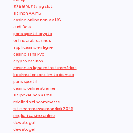
สล็อตเว็บตรง pg slot
siti non AAMS
casino online non AAMS
Judi Bola
paris sportif crypto
online arab casinos
appli casino en ligne
casino sans kyc
crypto casinos
casino en ligne retrait immédiat
bookmaker sans limite de mise
paris sportif
casino online stranieri
siti poker non aams
migliori siti scommesse
siti scommesse mondiali 2026
migliori casino online
dewatogel
dewatogel