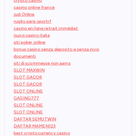
crypto casino
casino online france
judi Online
rugby paris sportif
casino en ligne retrait immédiat
nuovi casino italia
siti poker online
bonus casino senza deposito e senza invio
documenti
siti di scommesse non aams
SLOT MAXWIN
SLOT GACOR
SLOT GACOR
SLOT ONLINE
GASING777
SLOT ONLINE
SLOT ONLINE
DAFTAR SEMUTWIN
DAFTAR MAMEN123
best cryptocurrency casino