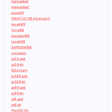
taptapbet
mewahbet
puas69
MANTUL138 Alternatif
receh69
foya88
pasukan88
receh88
SAMURAI88
cocaslot
jp24 apk
jp24 kh
92lottery
jp369 apk
jp369 kh
jp99 apk
jp99 kh
jp8 apk
jp8 kh
Mw365 Kh