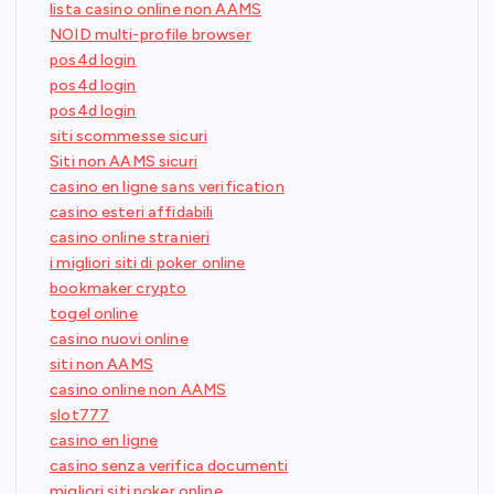
lista casino online non AAMS
NOID multi-profile browser
pos4d login
pos4d login
pos4d login
siti scommesse sicuri
Siti non AAMS sicuri
casino en ligne sans verification
casino esteri affidabili
casino online stranieri
i migliori siti di poker online
bookmaker crypto
togel online
casino nuovi online
siti non AAMS
casino online non AAMS
slot777
casino en ligne
casino senza verifica documenti
migliori siti poker online