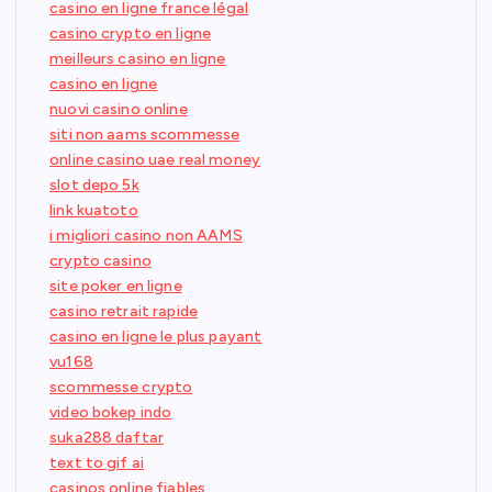
casino en ligne france légal
casino crypto en ligne
meilleurs casino en ligne
casino en ligne
nuovi casino online
siti non aams scommesse
online casino uae real money
slot depo 5k
link kuatoto
i migliori casino non AAMS
crypto casino
site poker en ligne
casino retrait rapide
casino en ligne le plus payant
vu168
scommesse crypto
video bokep indo
suka288 daftar
text to gif ai
casinos online fiables