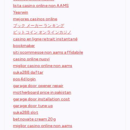
lista casino online non AAMS
Yearwin
mejores casinos online
ブック メーカー ランキング
ビットコイン オンラインカジノ
casino en ligne retrait instantané
bookmaker
siti scommesse non aams affidabile
casino online nuovi
miglior casino online non aams
suka288 daftar
pos4d login
garage door opener repair
motherboard price in pakistan
garage door installation cost
garage door tune up
suka288 slot
betnovate cream 20g
miglior casino online non aams