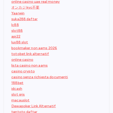
online casino uae real money
オンカジ kyc不要
Yaarwin
suka288 daftar
lc88
slot88
api22
lux88 slot
bookmaker non aams 2026
totobet link alternatif
online casino
lista casino non aams
casino crypto
casino senza richiesta documenti
188bet
idcash
slot qris
macauslot
Dewapoker Link Alternatif
tentoto daftar