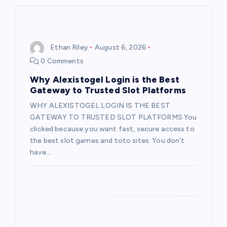
i
g
Ethan Riley
August 6, 2026
a
0 Comments
t
Why Alexistogel Login is the Best
Gateway to Trusted Slot Platforms
i
WHY ALEXISTOGEL LOGIN IS THE BEST
GATEWAY TO TRUSTED SLOT PLATFORMS You
o
clicked because you want fast, secure access to
the best slot games and toto sites. You don’t
n
have…