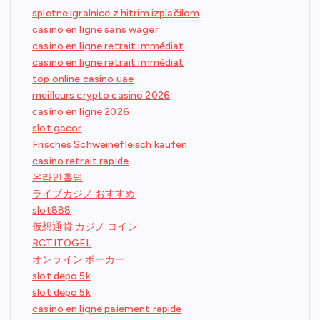
spletne igralnice z hitrim izplačilom
casino en ligne sans wager
casino en ligne retrait immédiat
casino en ligne retrait immédiat
top online casino uae
meilleurs crypto casino 2026
casino en ligne 2026
slot gacor
Frisches Schweinefleisch kaufen
casino retrait rapide
온라인홀덤
ライブカジノ おすすめ
slot888
仮想通貨 カジノ コイン
RCTITOGEL
オンライン ポーカー
slot depo 5k
slot depo 5k
casino en ligne paiement rapide