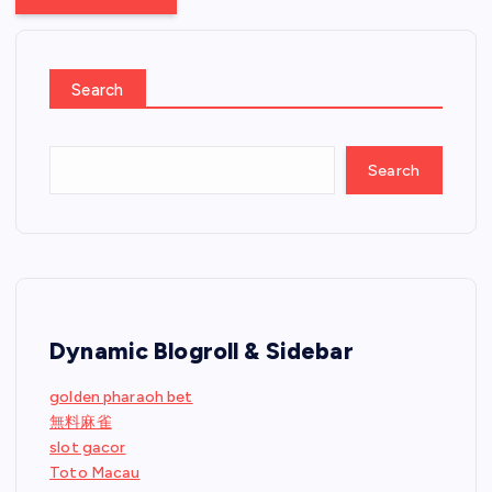
Search
Search
Dynamic Blogroll & Sidebar
golden pharaoh bet
無料麻雀
slot gacor
Toto Macau