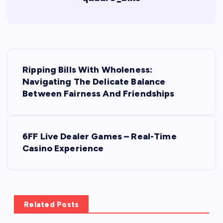
P
Ripping Bills With Wholeness:
o
Navigating The Delicate Balance
Between Fairness And Friendships
s
t
6FF Live Dealer Games – Real-Time
Casino Experience
n
a
v
Related Posts