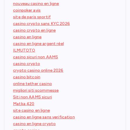
nouveau casino en ligne
coinpoker avis
site de paris sportif
casino crypto sans KYC 2026
casino crypto en ligne
casino en ligne
casino en ligne argent réel
ILMUTOTO
casino sicuri non AAMS
casino crypto
crypto casino online 2026
casino bitcoin
online tether casino
migliori siti scommesse
Siti non AAMS sicuri
Matka 420
site casino en ligne
casino en ligne sans verification
casino en ligne crypto