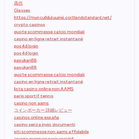
高仿
Glasses
https://muncullduluuiniii.cortlandstandard.net/
crypto casinos
quote scommesse calcio mondiali
casino en ligne retrait instantané
pos4d login
pos4d login
pasukan88
pasukan88
quote scommesse calcio mondiali
casino en ligne retrait instantané
lista casino online non AAMS
paris sportif tennis
casino non aams
コインポーカー 詳細レビュー
casinos online españa
casino senza invio documenti
siti scommesse non aams affidabile
crypto monnaie paris sportif