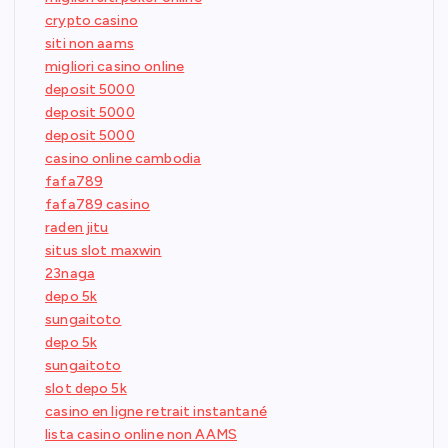
crypto casino
siti non aams
migliori casino online
deposit 5000
deposit 5000
deposit 5000
casino online cambodia
fafa789
fafa789 casino
raden jitu
situs slot maxwin
23naga
depo 5k
sungaitoto
depo 5k
sungaitoto
slot depo 5k
casino en ligne retrait instantané
lista casino online non AAMS