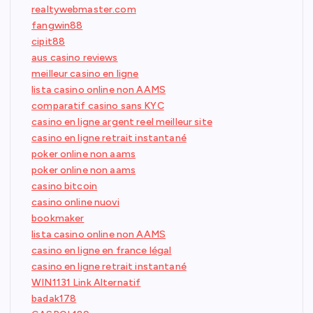
realtywebmaster.com
fangwin88
cipit88
aus casino reviews
meilleur casino en ligne
lista casino online non AAMS
comparatif casino sans KYC
casino en ligne argent reel meilleur site
casino en ligne retrait instantané
poker online non aams
poker online non aams
casino bitcoin
casino online nuovi
bookmaker
lista casino online non AAMS
casino en ligne en france légal
casino en ligne retrait instantané
WIN1131 Link Alternatif
badak178