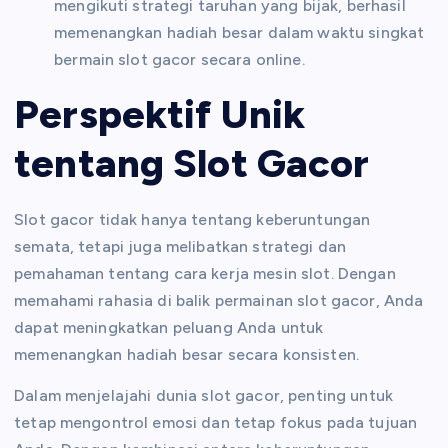
mengikuti strategi taruhan yang bijak, berhasil
memenangkan hadiah besar dalam waktu singkat
bermain slot gacor secara online.
Perspektif Unik
tentang Slot Gacor
Slot gacor tidak hanya tentang keberuntungan
semata, tetapi juga melibatkan strategi dan
pemahaman tentang cara kerja mesin slot. Dengan
memahami rahasia di balik permainan slot gacor, Anda
dapat meningkatkan peluang Anda untuk
memenangkan hadiah besar secara konsisten.
Dalam menjelajahi dunia slot gacor, penting untuk
tetap mengontrol emosi dan tetap fokus pada tujuan