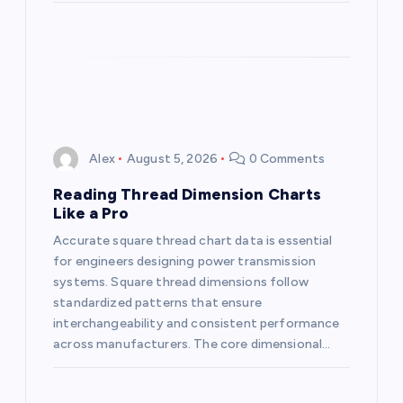
Alex
August 5, 2026
0 Comments
Reading Thread Dimension Charts
Like a Pro
Accurate square thread chart data is essential
for engineers designing power transmission
systems. Square thread dimensions follow
standardized patterns that ensure
interchangeability and consistent performance
across manufacturers. The core dimensional…