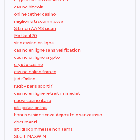
casino bitcoin
online tether casino
migliori siti scommesse
Siti non AAMS sicuri
Matka 420
site casino en ligne
casino en ligne sans verification
casino en ligne crypto
crypto casino
casino online france
judi Online
rugby paris sportif
casino en ligne retrait immédiat
nuovi casino italia
siti poker online
bonus casino senza deposito e senza invio
documenti
siti di scommesse non aams
SLOT MAXWIN