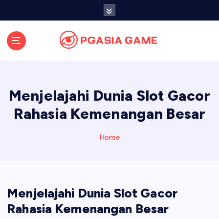
S
k
i
p
t
o
c
o
Menjelajahi Dunia Slot Gacor
n
t
Rahasia Kemenangan Besar
e
n
Home
t
Menjelajahi Dunia Slot Gacor
Rahasia Kemenangan Besar