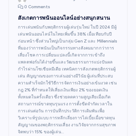
0 Comments
a
สังเกตการพนันออนไลน์อย่างสนุกสนาน
t
การเล่นพนันกับพฤติกรรมผู้เล่นรุ่นใหม่ ในปี 2024 มีผู้
เล่นพนันออนไลน์ในไทยเพิ่มขึ้น 38% เมื่อเทียบกับปี
i
ก่อนหน้า ซึ่งส่วนใหญ่เป็นกลุ่ม Gen Z และ Millennials
ที่มองว่าการพนันเป็นกิจกรรมทางสังคมมากกว่าการ
o
เสี่ยงโชค การเปลี่ยนแปลงนี้เกิดจากการเข้าถึง
แพลตฟอร์มได้ง่ายขึ้นและวัฒนธรรมการแบ่งปันผล
n
กำไรผ่านโซเชียลมีเดีย เทคนิคการสังเกตพฤติกรรมผู้
เล่น สัญญาณของการเล่นอย่างมีวินัย ผู้เล่นที่ประสบ
ความสำเร็จมักใช้วิธีการจัดการเงินอย่างเข้มงวด เช่น
กฎ 2% ที่กำหนดให้เสี่ยงเงินเพียง 2% ของยอดเงิน
ทั้งหมดในครั้งเดียว ซึ่งช่วยลดความสูญเสียเมื่อเกิด
สถานการณ์ขาดทุนรุนแรง การตั้งขีดจำกัดเวลาใน
การเล่นต่อวัน การบันทึกประวัติการเดิมพันเพื่อ
วิเคราะห์รูปแบบ การหลีกเลี่ยงการไล่เบี้ยเมื่อขาดทุน
สัญญาณของพฤติกรรมเสี่ยง งานวิจัยจากกรมสุขภาพ
จิตพบว่า 15% ของผู้เล่น…