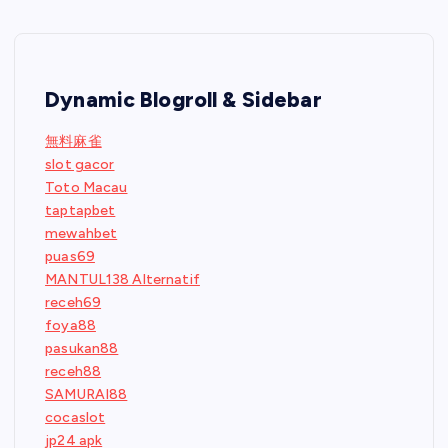
Dynamic Blogroll & Sidebar
無料麻雀
slot gacor
Toto Macau
taptapbet
mewahbet
puas69
MANTUL138 Alternatif
receh69
foya88
pasukan88
receh88
SAMURAI88
cocaslot
jp24 apk