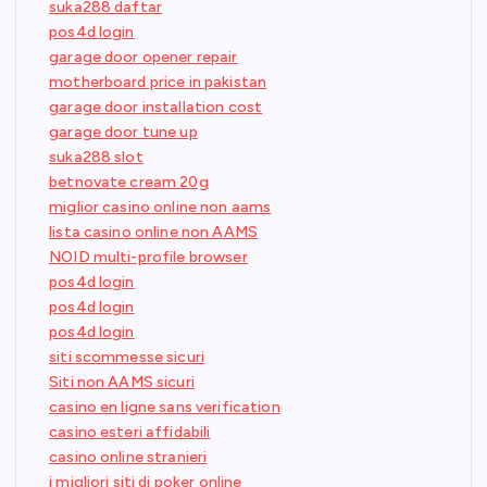
suka288 daftar
pos4d login
garage door opener repair
motherboard price in pakistan
garage door installation cost
garage door tune up
suka288 slot
betnovate cream 20g
miglior casino online non aams
lista casino online non AAMS
NOID multi-profile browser
pos4d login
pos4d login
pos4d login
siti scommesse sicuri
Siti non AAMS sicuri
casino en ligne sans verification
casino esteri affidabili
casino online stranieri
i migliori siti di poker online