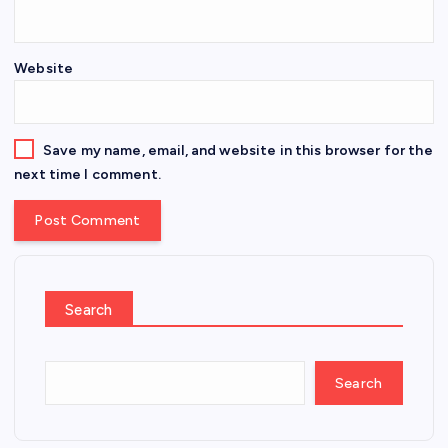
Website
Save my name, email, and website in this browser for the
next time I comment.
Search
Search