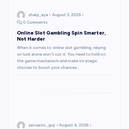
sharp_eye
August 5, 2026
0 Comments
Online Slot Gambling Spin Smarter,
Not Harder
When it comes to online slot gambling, relying
on luck alone won’t cut it. You need to hold on
the game mechanism and make strategic
choices to boost your chances…
sarcastic_guy
August 4, 2026