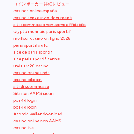
コインポーカー 詳細レビュー
casinos online españa
casino senza invio documenti
siti scommesse non aams affidabile
crypto monnaie paris sportif
meilleur casino en ligne 2026
paris sportifs ufc
site de paris sportif
site paris sportif tennis
usdt trc20 casino
casino online usdt
casino bitcoin
siti di scommesse
Siti non AAMS sicuri
pos4d login
pos4d login
Atomic wallet download
casino online non AAMS
casino live