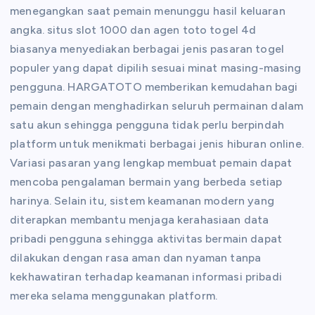
menegangkan saat pemain menunggu hasil keluaran
angka. situs slot 1000 dan agen toto togel 4d
biasanya menyediakan berbagai jenis pasaran togel
populer yang dapat dipilih sesuai minat masing-masing
pengguna. HARGATOTO memberikan kemudahan bagi
pemain dengan menghadirkan seluruh permainan dalam
satu akun sehingga pengguna tidak perlu berpindah
platform untuk menikmati berbagai jenis hiburan online.
Variasi pasaran yang lengkap membuat pemain dapat
mencoba pengalaman bermain yang berbeda setiap
harinya. Selain itu, sistem keamanan modern yang
diterapkan membantu menjaga kerahasiaan data
pribadi pengguna sehingga aktivitas bermain dapat
dilakukan dengan rasa aman dan nyaman tanpa
kekhawatiran terhadap keamanan informasi pribadi
mereka selama menggunakan platform.