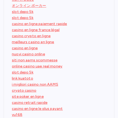
オンライン ポーカー
slot depo 5k
slot depo 5k
casino en ligne paiement rapide
casino en ligne france légal
casino crypto en ligne
meilleurs casino en ligne
casino en ligne
nuovi casino online
siti non aams scommesse
online casino uae real money
slot depo 5k
link kuatoto
i migliori casino non AAMS
crypto casino
site poker en ligne
casino retrait rapide
casino en ligne le plus payant
vu168