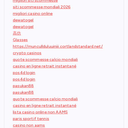
migliori siti scommesse
siti scommesse mondiali 2026
migliori casino online
dewatogel
dewatogel
高仿
Glasses
https://muncullduluuiniii.cortlandstandard.net/
crypto casinos
quote scommesse calcio mondiali
casino en ligne retrait instantané
pos4d login
pos4d login
pasukan88
pasukan88
quote scommesse calcio mondiali
casino en ligne retrait instantané
lista casino online non AAMS
paris sportif tennis
casino non aams