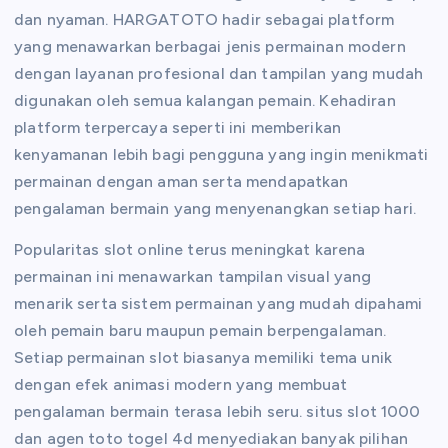
dan nyaman. HARGATOTO hadir sebagai platform
yang menawarkan berbagai jenis permainan modern
dengan layanan profesional dan tampilan yang mudah
digunakan oleh semua kalangan pemain. Kehadiran
platform terpercaya seperti ini memberikan
kenyamanan lebih bagi pengguna yang ingin menikmati
permainan dengan aman serta mendapatkan
pengalaman bermain yang menyenangkan setiap hari.
Popularitas slot online terus meningkat karena
permainan ini menawarkan tampilan visual yang
menarik serta sistem permainan yang mudah dipahami
oleh pemain baru maupun pemain berpengalaman.
Setiap permainan slot biasanya memiliki tema unik
dengan efek animasi modern yang membuat
pengalaman bermain terasa lebih seru. situs slot 1000
dan agen toto togel 4d menyediakan banyak pilihan