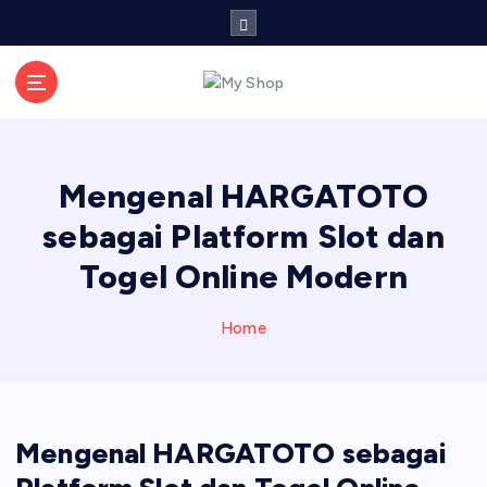
S
k
i
p
t
o
c
Mengenal HARGATOTO
o
n
sebagai Platform Slot dan
t
e
Togel Online Modern
n
t
Home
Mengenal HARGATOTO sebagai