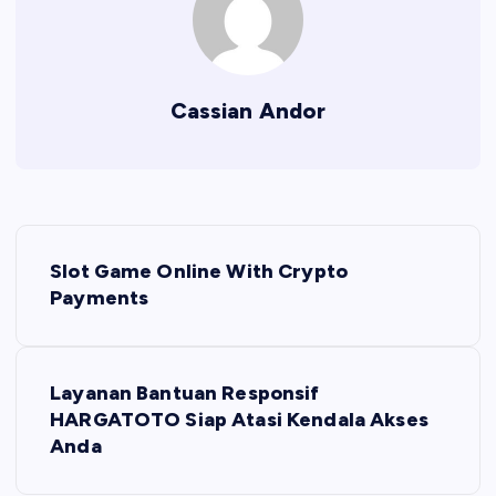
Cassian Andor
P
Slot Game Online With Crypto
o
Payments
s
Layanan Bantuan Responsif
t
HARGATOTO Siap Atasi Kendala Akses
Anda
n