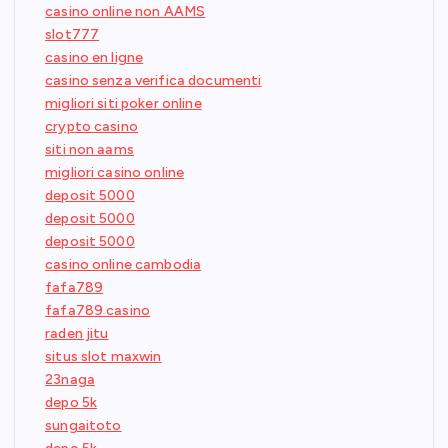
casino online non AAMS
slot777
casino en ligne
casino senza verifica documenti
migliori siti poker online
crypto casino
siti non aams
migliori casino online
deposit 5000
deposit 5000
deposit 5000
casino online cambodia
fafa789
fafa789 casino
raden jitu
situs slot maxwin
23naga
depo 5k
sungaitoto