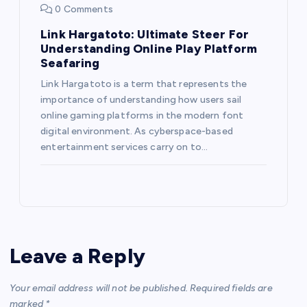
0 Comments
Link Hargatoto: Ultimate Steer For
Understanding Online Play Platform
Seafaring
Link Hargatoto is a term that represents the
importance of understanding how users sail
online gaming platforms in the modern font
digital environment. As cyberspace-based
entertainment services carry on to…
Leave a Reply
Your email address will not be published.
Required fields are
marked
*