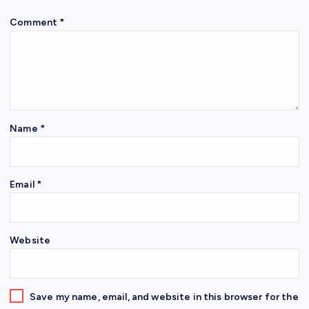
Comment
*
Name
*
Email
*
Website
Save my name, email, and website in this browser for the