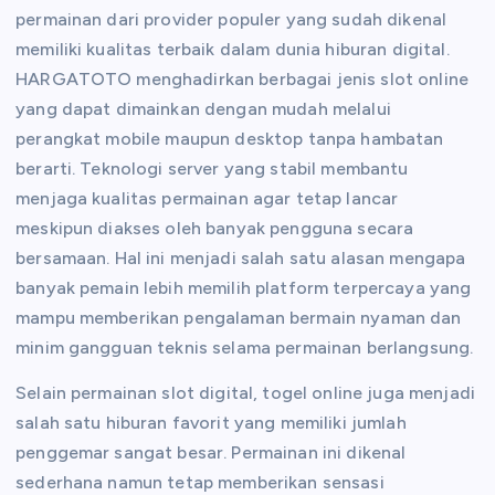
permainan dari provider populer yang sudah dikenal
memiliki kualitas terbaik dalam dunia hiburan digital.
HARGATOTO menghadirkan berbagai jenis slot online
yang dapat dimainkan dengan mudah melalui
perangkat mobile maupun desktop tanpa hambatan
berarti. Teknologi server yang stabil membantu
menjaga kualitas permainan agar tetap lancar
meskipun diakses oleh banyak pengguna secara
bersamaan. Hal ini menjadi salah satu alasan mengapa
banyak pemain lebih memilih platform terpercaya yang
mampu memberikan pengalaman bermain nyaman dan
minim gangguan teknis selama permainan berlangsung.
Selain permainan slot digital, togel online juga menjadi
salah satu hiburan favorit yang memiliki jumlah
penggemar sangat besar. Permainan ini dikenal
sederhana namun tetap memberikan sensasi