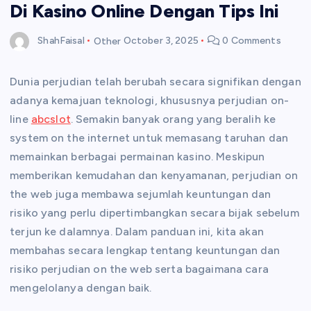
Di Kasino Online Dengan Tips Ini
ShahFaisal
Other
October 3, 2025
0 Comments
Dunia perjudian telah berubah secara signifikan dengan
adanya kemajuan teknologi, khususnya perjudian on-
line
abcslot
. Semakin banyak orang yang beralih ke
system on the internet untuk memasang taruhan dan
memainkan berbagai permainan kasino. Meskipun
memberikan kemudahan dan kenyamanan, perjudian on
the web juga membawa sejumlah keuntungan dan
risiko yang perlu dipertimbangkan secara bijak sebelum
terjun ke dalamnya. Dalam panduan ini, kita akan
membahas secara lengkap tentang keuntungan dan
risiko perjudian on the web serta bagaimana cara
mengelolanya dengan baik.