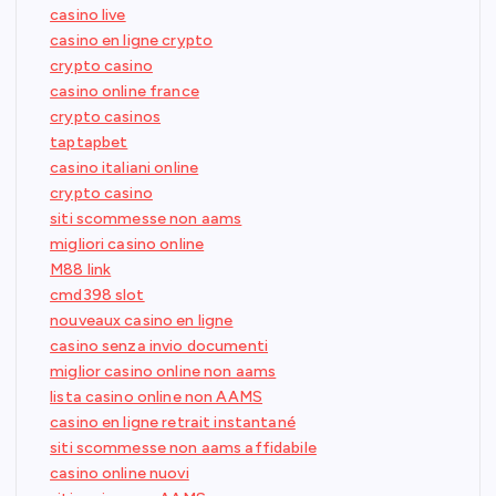
casino live
casino en ligne crypto
crypto casino
casino online france
crypto casinos
taptapbet
casino italiani online
crypto casino
siti scommesse non aams
migliori casino online
M88 link
cmd398 slot
nouveaux casino en ligne
casino senza invio documenti
miglior casino online non aams
lista casino online non AAMS
casino en ligne retrait instantané
siti scommesse non aams affidabile
casino online nuovi