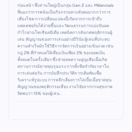
ก่อนหน้า ซึ่งส่วนใหญ่เป็นกลุ่ม Gen Z และ Millennials
ที่มองว่าการพนันเป็นกิจกรรมทางสังคมมากกว่าการ
เสี่ยงโชค การเปลี่ยนแปลงนี้เกิดจากการเข้าถึง
แพลตฟอร์มได้ง่ายขึ้นและวัฒนธรรมการแบ่งปันผล
กำไรผ่านโซเชียลมีเดีย เทคนิคการสังเกตพฤติกรรมผู้
เล่น สัญญาณของการเล่นอย่างมีวินัย ผู้เล่นที่ประสบ
ความสำเร็จมักใช้วิธีการจัดการเงินอย่างเข้มงวด เช่น
กฎ 2% ที่กำหนดให้เสี่ยงเงินเพียง 2% ของยอดเงิน
ทั้งหมดในครั้งเดียว ซึ่งช่วยลดความสูญเสียเมื่อเกิด
สถานการณ์ขาดทุนรุนแรง การตั้งขีดจำกัดเวลาใน
การเล่นต่อวัน การบันทึกประวัติการเดิมพันเพื่อ
วิเคราะห์รูปแบบ การหลีกเลี่ยงการไล่เบี้ยเมื่อขาดทุน
สัญญาณของพฤติกรรมเสี่ยง งานวิจัยจากกรมสุขภาพ
จิตพบว่า 15% ของผู้เล่น…