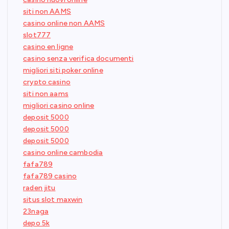
siti non AAMS
casino online non AAMS
slot777
casino en ligne
casino senza verifica documenti
migliori siti poker online
crypto casino
siti non aams
migliori casino online
deposit 5000
deposit 5000
deposit 5000
casino online cambodia
fafa789
fafa789 casino
raden jitu
situs slot maxwin
23naga
depo 5k