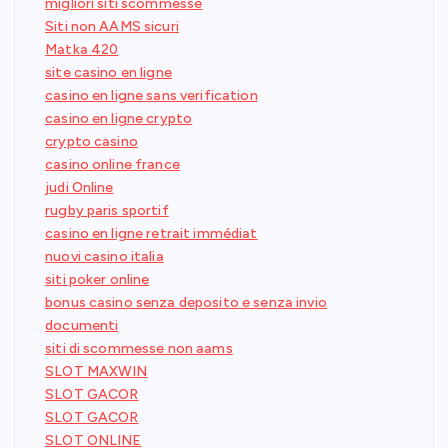
migliori siti scommesse
Siti non AAMS sicuri
Matka 420
site casino en ligne
casino en ligne sans verification
casino en ligne crypto
crypto casino
casino online france
judi Online
rugby paris sportif
casino en ligne retrait immédiat
nuovi casino italia
siti poker online
bonus casino senza deposito e senza invio
documenti
siti di scommesse non aams
SLOT MAXWIN
SLOT GACOR
SLOT GACOR
SLOT ONLINE