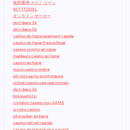
仮想通貨 カジノ コイン
RCTITOGEL
オンライン ポーカー
slot depo 5k
slot depo 5k
casino en ligne paiement rapide
casino en ligne france légal
casino crypto en ligne
meilleurs casino en ligne
casino en ligne
nuovi casino online
siti non aams scommesse
online casino uae real money
slot depo 5k
link kuatoto
i migliori casino non AAMS
crypto casino
site poker en ligne
casino retrait rapide
casino en ligne le plus payant