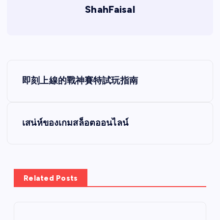
ShahFaisal
P
即刻上線的戰神賽特試玩指南
o
s
เสน่ห์ของเกมสล็อตออนไลน์
t
n
Related Posts
a
v