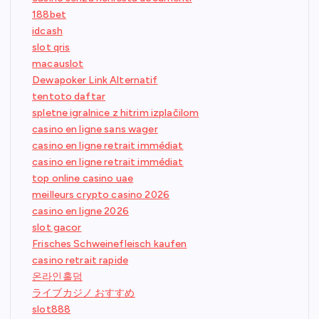
188bet
idcash
slot qris
macauslot
Dewapoker Link Alternatif
tentoto daftar
spletne igralnice z hitrim izplačilom
casino en ligne sans wager
casino en ligne retrait immédiat
casino en ligne retrait immédiat
top online casino uae
meilleurs crypto casino 2026
casino en ligne 2026
slot gacor
Frisches Schweinefleisch kaufen
casino retrait rapide
온라인홀덤
ライブカジノ おすすめ
slot888