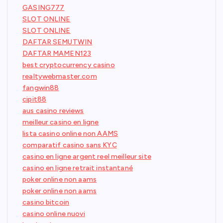
GASING777
SLOT ONLINE
SLOT ONLINE
DAFTAR SEMUTWIN
DAFTAR MAMEN123
best cryptocurrency casino
realtywebmaster.com
fangwin88
cipit88
aus casino reviews
meilleur casino en ligne
lista casino online non AAMS
comparatif casino sans KYC
casino en ligne argent reel meilleur site
casino en ligne retrait instantané
poker online non aams
poker online non aams
casino bitcoin
casino online nuovi