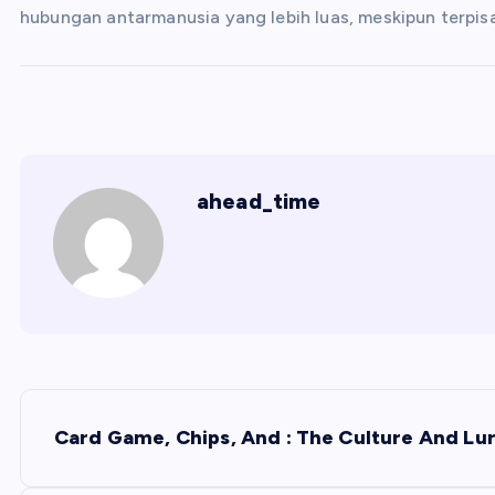
hubungan antarmanusia yang lebih luas, meskipun terpisa
ahead_time
P
Card Game, Chips, And : The Culture And L
o