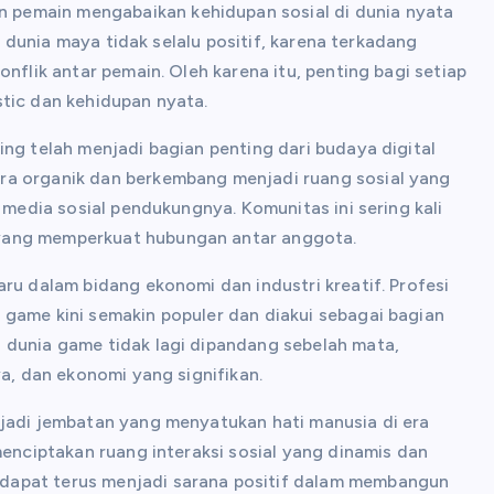
pemain mengabaikan kehidupan sosial di dunia nyata
am dunia maya tidak selalu positif, karena terkadang
onflik antar pemain. Oleh karena itu, penting bagi setiap
stic dan kehidupan nyata.
ing telah menjadi bagian penting dari budaya digital
ra organik dan berkembang menjadi ruang sosial yang
n media sosial pendukungnya. Komunitas ini sering kali
 yang memperkuat hubungan antar anggota.
aru dalam bidang ekonomi dan industri kreatif. Profesi
 game kini semakin populer dan diakui sebagai bagian
 dunia game tidak lagi dipandang sebelah mata,
ya, dan ekonomi yang signifikan.
njadi jembatan yang menyatukan hati manusia di era
menciptakan ruang interaksi sosial yang dinamis dan
dapat terus menjadi sarana positif dalam membangun