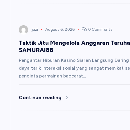
jazi
August 6, 2026
0 Comments
Taktik Jitu Mengelola Anggaran Taruha
SAMURAI88
Pengantar Hiburan Kasino Siaran Langsung Daring
daya tarik interaksi sosial yang sangat memikat se
pencinta permainan baccarat…
Continue reading