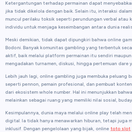
Ketergantungan terhadap permainan dapat menyebabkan 
jika tidak dikelola dengan baik. Selain itu, interaksi dal
muncul perilaku toksik seperti perundungan verbal atau k
individu untuk menjaga keseimbangan antara dunia reali
Meski demikian, tidak dapat dipungkiri bahwa online gam
Bodoni. Banyak komunitas gambling yang terbentuk seca
aktif, baik melalui platform permainan itu sendiri maupu
mengadakan turnamen, diskusi, hingga pertemuan dare
Lebih jauh lagi, online gambling juga membuka peluang b
seperti pennon, pemain profesional, dan pembuat konten
dari ekosistem whole number. Hal ini menunjukkan bahwa
melainkan sebagai ruang yang memiliki nilai sosial, buda
Kesimpulannya, dunia maya melalui online play telah me
digital. Ia tidak hanya menawarkan hiburan, tetapi juga 
inklusif. Dengan pengelolaan yang bijak, online
toto slot