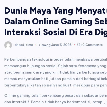
Dunia Maya Yang Menyatu
Dalam Online Gaming Se
Interaksi Sosial Di Era Dig
ahead_time
Gaming
June 6, 2026
0 Comments
Perkembangan teknologi integer telah membawa perubah
membangun hubungan sosial. Salah satu fenomena yang p
atau permainan dare yang kini tidak hanya berfungsi seba
mampu menyatukan hati jutaan pemain dari berbagai bel
terbentuknya ikatan sosial yang kuat, meskipun para pe
Online gaming telah berkembang pesat dari sekadar per
dan interaktif. Pemain tidak hanya berkompetisi, tetapi 