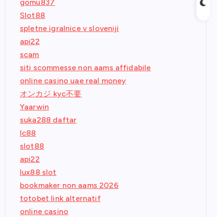
gomu837
Slot88
spletne igralnice v sloveniji
api22
scam
siti scommesse non aams affidabile
online casino uae real money
オンカジ kyc不要
Yaarwin
suka288 daftar
lc88
slot88
api22
lux88 slot
bookmaker non aams 2026
totobet link alternatif
online casino