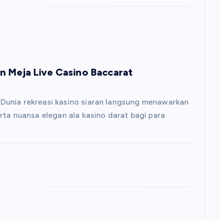
n Meja Live Casino Baccarat
 Dunia rekreasi kasino siaran langsung menawarkan
rta nuansa elegan ala kasino darat bagi para