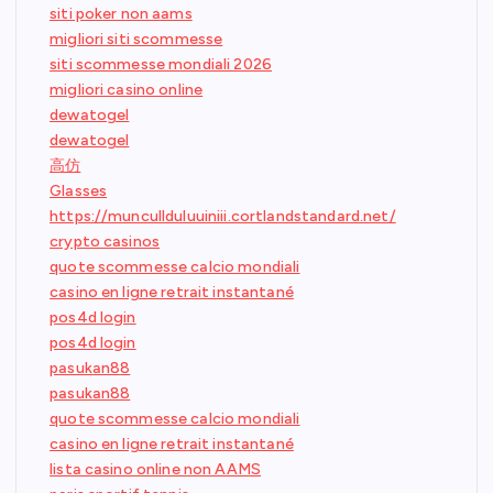
siti poker non aams
migliori siti scommesse
siti scommesse mondiali 2026
migliori casino online
dewatogel
dewatogel
高仿
Glasses
https://muncullduluuiniii.cortlandstandard.net/
crypto casinos
quote scommesse calcio mondiali
casino en ligne retrait instantané
pos4d login
pos4d login
pasukan88
pasukan88
quote scommesse calcio mondiali
casino en ligne retrait instantané
lista casino online non AAMS