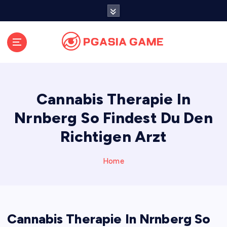
S
k
i
p
t
o
c
o
Cannabis Therapie In
n
t
Nrnberg So Findest Du Den
e
Richtigen Arzt
n
t
Home
Cannabis Therapie In Nrnberg So