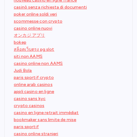
nouveau casino en ligne france
casinò senza richiesta di documenti
poker online soldi veri
scommesse con crypto
casino online nuovi
オンカジ アプリ
bokep
สล็อตเว็บตรง pg slot
siti non AAMS
casino online non AAMS
Judi Bola
paris sportif crypto
online arab casinos
appli casino en ligne
casino sans kyc
crypto casinos
casino en ligne retrait immédiat
bookmaker sans limite de mise
paris sportif
casino online stranieri