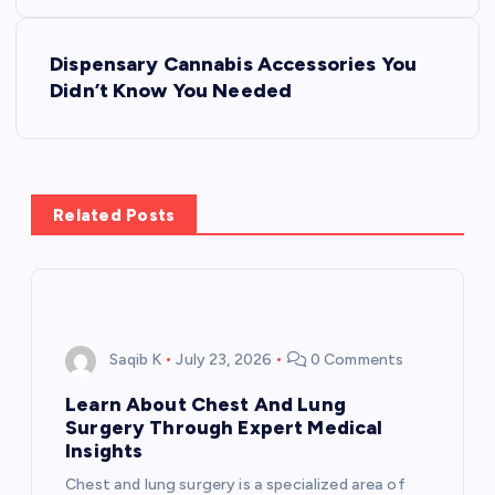
s
Dispensary Cannabis Accessories You
t
Didn’t Know You Needed
n
a
Related Posts
v
i
g
Saqib K
July 23, 2026
0 Comments
a
Learn About Chest And Lung
Surgery Through Expert Medical
t
Insights
Chest and lung surgery is a specialized area of