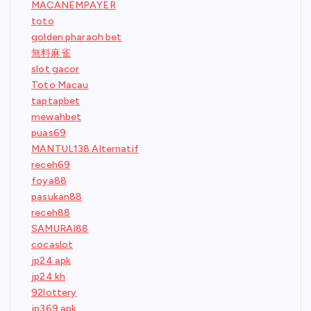
MACANEMPAYER
toto
golden pharaoh bet
無料麻雀
slot gacor
Toto Macau
taptapbet
mewahbet
puas69
MANTUL138 Alternatif
receh69
foya88
pasukan88
receh88
SAMURAI88
cocaslot
jp24 apk
jp24 kh
92lottery
jp369 apk