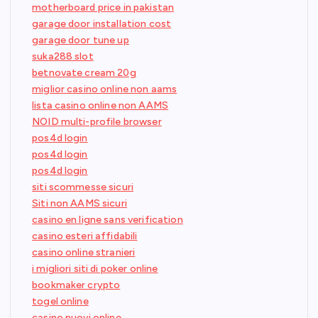
motherboard price in pakistan
garage door installation cost
garage door tune up
suka288 slot
betnovate cream 20g
miglior casino online non aams
lista casino online non AAMS
NOID multi-profile browser
pos4d login
pos4d login
pos4d login
siti scommesse sicuri
Siti non AAMS sicuri
casino en ligne sans verification
casino esteri affidabili
casino online stranieri
i migliori siti di poker online
bookmaker crypto
togel online
casino nuovi online