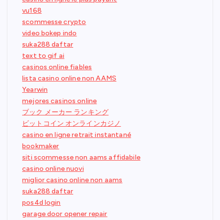
vu168
scommesse crypto
video bokep indo
suka288 daftar
text to gif ai
casinos online fiables
lista casino online non AAMS
Yearwin
mejores casinos online
ブック メーカー ランキング
ビットコイン オンラインカジノ
casino en ligne retrait instantané
bookmaker
siti scommesse non aams affidabile
casino online nuovi
miglior casino online non aams
suka288 daftar
pos4d login
garage door opener repair