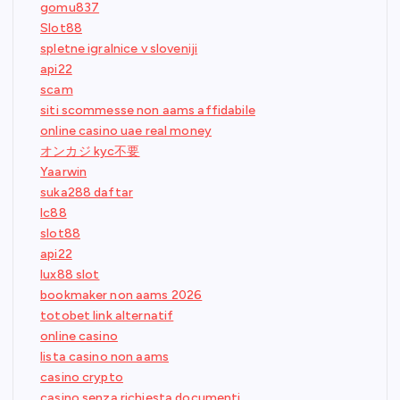
gomu837
Slot88
spletne igralnice v sloveniji
api22
scam
siti scommesse non aams affidabile
online casino uae real money
オンカジ kyc不要
Yaarwin
suka288 daftar
lc88
slot88
api22
lux88 slot
bookmaker non aams 2026
totobet link alternatif
online casino
lista casino non aams
casino crypto
casino senza richiesta documenti