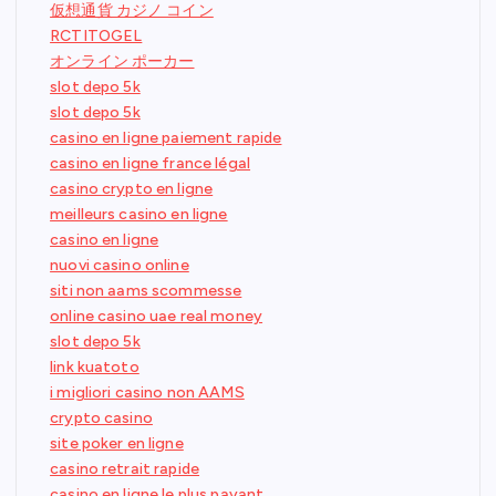
仮想通貨 カジノ コイン
RCTITOGEL
オンライン ポーカー
slot depo 5k
slot depo 5k
casino en ligne paiement rapide
casino en ligne france légal
casino crypto en ligne
meilleurs casino en ligne
casino en ligne
nuovi casino online
siti non aams scommesse
online casino uae real money
slot depo 5k
link kuatoto
i migliori casino non AAMS
crypto casino
site poker en ligne
casino retrait rapide
casino en ligne le plus payant