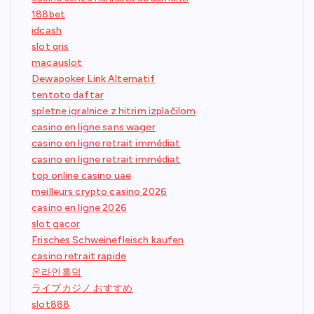
188bet
idcash
slot qris
macauslot
Dewapoker Link Alternatif
tentoto daftar
spletne igralnice z hitrim izplačilom
casino en ligne sans wager
casino en ligne retrait immédiat
casino en ligne retrait immédiat
top online casino uae
meilleurs crypto casino 2026
casino en ligne 2026
slot gacor
Frisches Schweinefleisch kaufen
casino retrait rapide
온라인홀덤
ライブカジノ おすすめ
slot888