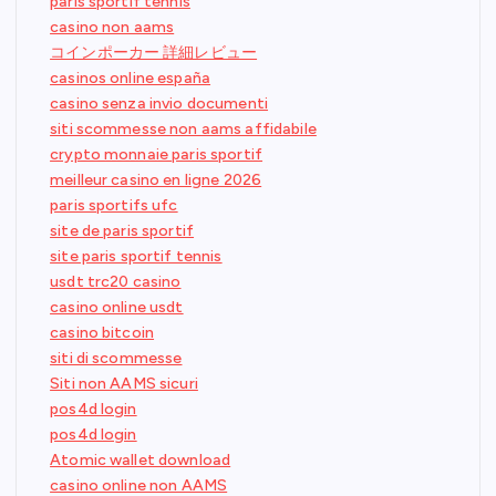
paris sportif tennis
casino non aams
コインポーカー 詳細レビュー
casinos online españa
casino senza invio documenti
siti scommesse non aams affidabile
crypto monnaie paris sportif
meilleur casino en ligne 2026
paris sportifs ufc
site de paris sportif
site paris sportif tennis
usdt trc20 casino
casino online usdt
casino bitcoin
siti di scommesse
Siti non AAMS sicuri
pos4d login
pos4d login
Atomic wallet download
casino online non AAMS