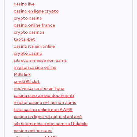
casino live
casino en ligne crypto
crypto casino
casino online france
crypto casinos
taptapbet
casino italiani online
crypto casino
siti scommesse non aams
migliori casino online
M88 link
cmd398 slot
nouveaux casino en ligne
casino senza invio documenti
miglior casino online non aams
lista casino online non AAMS
casino en ligne retrait instantané
siti scommesse non aams affidabile
casino online nuovi