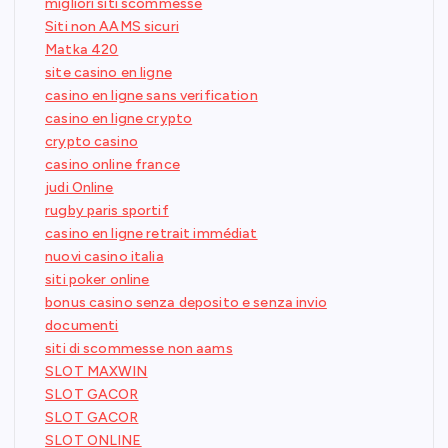
migliori siti scommesse
Siti non AAMS sicuri
Matka 420
site casino en ligne
casino en ligne sans verification
casino en ligne crypto
crypto casino
casino online france
judi Online
rugby paris sportif
casino en ligne retrait immédiat
nuovi casino italia
siti poker online
bonus casino senza deposito e senza invio
documenti
siti di scommesse non aams
SLOT MAXWIN
SLOT GACOR
SLOT GACOR
SLOT ONLINE