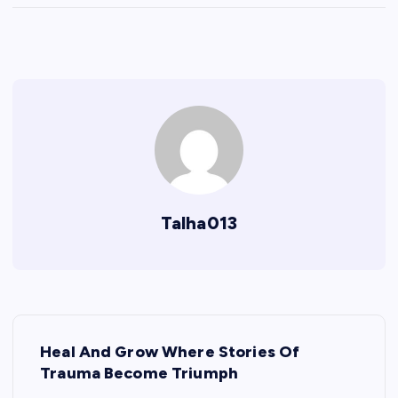
Talha013
P
Heal And Grow Where Stories Of
o
Trauma Become Triumph