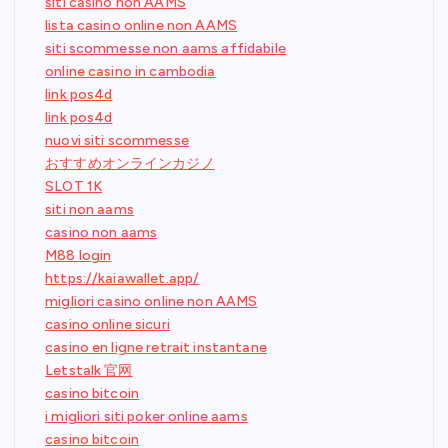
siti casino non AAMS
lista casino online non AAMS
siti scommesse non aams affidabile
online casino in cambodia
link pos4d
link pos4d
nuovi siti scommesse
おすすめオンラインカジノ
SLOT 1K
siti non aams
casino non aams
M88 login
https://kaiawallet.app/
migliori casino online non AAMS
casino online sicuri
casino en ligne retrait instantane
Letstalk 官网
casino bitcoin
i migliori siti poker online aams
casino bitcoin