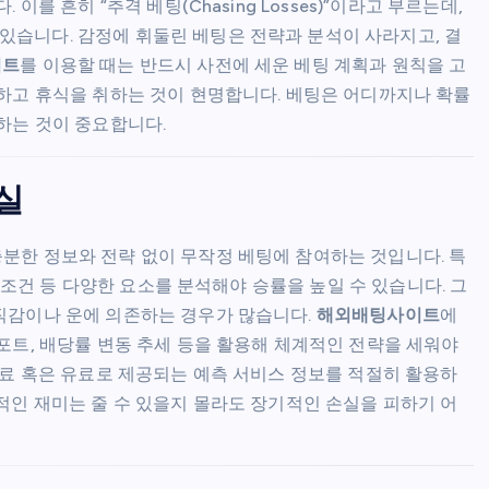
를 흔히 “추격 베팅(Chasing Losses)”이라고 부르는데,
습니다. 감정에 휘둘린 베팅은 전략과 분석이 사라지고, 결
이트
를 이용할 때는 반드시 사전에 세운 베팅 계획과 원칙을 고
단하고 휴식을 취하는 것이 현명합니다. 베팅은 어디까지나 확률
하는 것이 중요합니다.
실
분한 정보와 전략 없이 무작정 베팅에 참여하는 것입니다. 특
씨 조건 등 다양한 요소를 분석해야 승률을 높일 수 있습니다. 그
직감이나 운에 의존하는 경우가 많습니다.
해외배팅사이트
에
포트, 배당률 변동 추세 등을 활용해 체계적인 전략을 세워야
무료 혹은 유료로 제공되는 예측 서비스 정보를 적절히 활용하
적인 재미는 줄 수 있을지 몰라도 장기적인 손실을 피하기 어