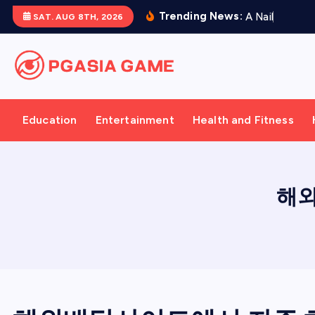
S
Trending News:
A
N
a
i
l
P
r
e
s
e
SAT. AUG 8TH, 2026
k
i
p
t
o
Education
Entertainment
Health and Fitness
c
o
n
t
해외
e
n
t