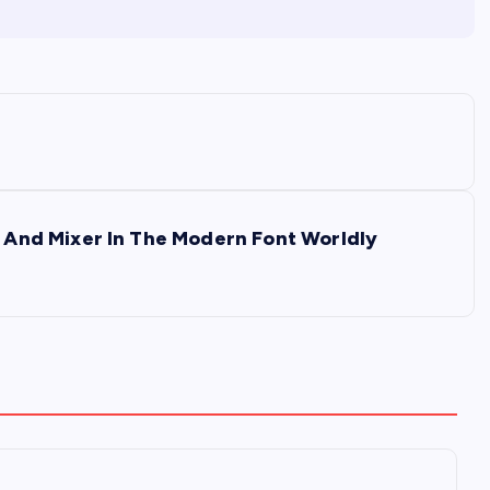
And Mixer In The Modern Font Worldly