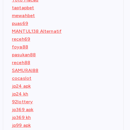
taptapbet
mewahbet
puas69
MANTUL138 Alternatif
receh69
foya88
pasukan88
receh88
SAMURAI88
cocaslot
jp24 apk
jp24 kh
92lottery
jp369 apk
jp369 kh
jp99 apk