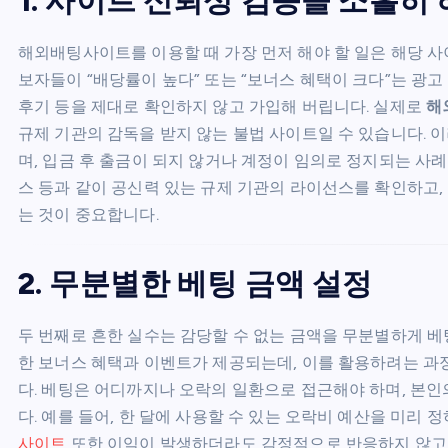
1. 사이트 신뢰성 검증을 소홀히
해외배팅사이트를 이용할 때 가장 먼저 해야 할 일은 해당 
보자들이 “배당률이 높다” 또는 “보너스 혜택이 크다”는 광고
후기 등을 제대로 확인하지 않고 가입해 버립니다. 실제로
해
규제 기관의 감독을 받지 않는 불법 사이트일 수 있습니다. 
며, 입금 후 출금이 되지 않거나 계정이 임의로 정지되는 사례도
스 등과 같이 공신력 있는 규제 기관의 라이선스를 확인하고
는 것이 중요합니다.
2. 무분별한 베팅 금액 설정
두 번째로 흔한 실수는 감당할 수 없는 금액을 무분별하게 
한 보너스 혜택과 이벤트가 제공되는데, 이를 활용하려는 과정
다. 베팅은 어디까지나 오락의 일환으로 접근해야 하며, 본
다. 예를 들어, 한 달에 사용할 수 있는 오락비 예산을 미리
사이트
또한 이익이 발생하더라도 감정적으로 반응하지 않고,