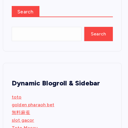
Search
Search
Dynamic Blogroll & Sidebar
toto
golden pharaoh bet
無料麻雀
slot gacor
Toto Macau