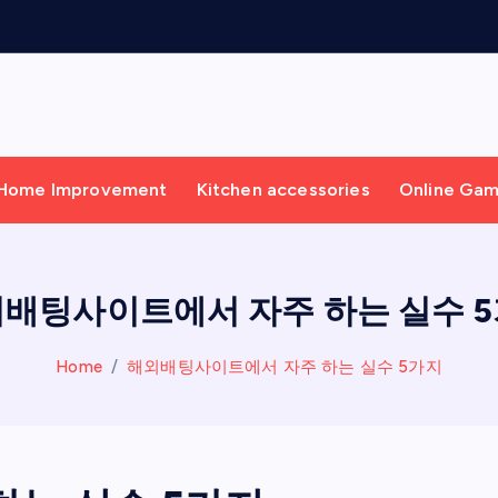
Home Improvement
Kitchen accessories
Online Ga
배팅사이트에서 자주 하는 실수 
Home
해외배팅사이트에서 자주 하는 실수 5가지