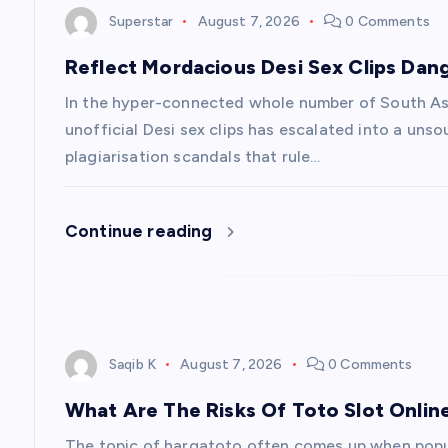
Superstar
August 7, 2026
0 Comments
i
Reflect Mordacious Desi Sex Clips Dan
g
In the hyper-connected whole number of South Asi
unofficial Desi sex clips has escalated into a unso
a
plagiarisation scandals that rule…
t
Continue reading
i
o
Saqib K
August 7, 2026
0 Comments
n
What Are The Risks Of Toto Slot Onlin
The topic of hargatoto often comes up when popu