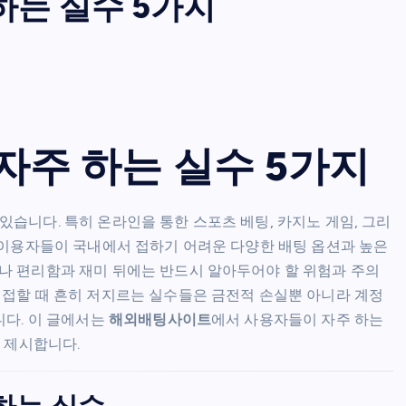
는 실수 5가지
주 하는 실수 5가지
습니다. 특히 온라인을 통한 스포츠 베팅, 카지노 게임, 그리
 이용자들이 국내에서 접하기 어려운 다양한 배팅 옵션과 높은
나 편리함과 재미 뒤에는 반드시 알아두어야 할 위험과 주의
 접할 때 흔히 저지르는 실수들은 금전적 손실뿐 아니라 계정
니다. 이 글에서는
해외배팅사이트
에서 사용자들이 자주 하는
 제시합니다.