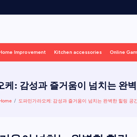
Home Improvement
Kitchen accessories
Online Ga
케: 감성과 즐거움이 넘치는 완벽
Home
도파민가라오케: 감성과 즐거움이 넘치는 완벽한 힐링 공