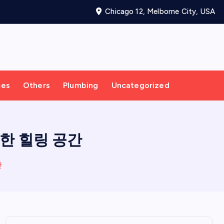
Chicago 12, Melborne City, USA
mes
Others
Plumbing
Uncategorized
한 힐링 공간
간