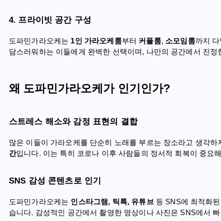
4. 프라이빗 공간 구성
도파민가라오케는
1인 가라오케룸
부터
커플룸
,
소모임룸
까지 다
담스러워하는 이들에게 완벽한 선택이며, 나만의 공간에서 진정한
왜 도파민가라오케가 인기인가?
스트레스 해소와 감정 표현의 결합
많은 이들이 가라오케를 단순히 노래를 부르는 장소라고 생각
간
입니다. 이는 특히 코로나 이후 사람들의 정서적 회복이 중요
SNS 감성 콘텐츠로 인기
도파민가라오케는
인스타그램, 틱톡, 유튜브
등 SNS에 최적화된
습니다. 감성적인 공간에서 촬영한 영상이나 사진은 SNS에서 