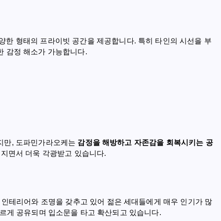
양한 형태의 프라이빗 공간을 제공합니다. 특히 타인의 시선을 부
 감정 해소가 가능합니다.
하지만, 도파민가라오케는
감정을 해방하고 자존감을 회복시키는 공
해지면서 더욱 각광받고 있습니다.
 인테리어와 조명을 갖추고 있어 젊은 세대들에게 매우 인기가 많
빠르게 공유되며 입소문을 타고 확산되고 있습니다.