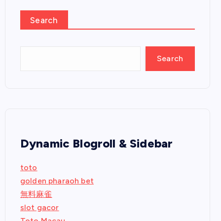
Search
Search
Dynamic Blogroll & Sidebar
toto
golden pharaoh bet
無料麻雀
slot gacor
Toto Macau