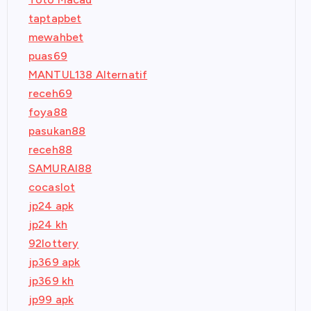
taptapbet
mewahbet
puas69
MANTUL138 Alternatif
receh69
foya88
pasukan88
receh88
SAMURAI88
cocaslot
jp24 apk
jp24 kh
92lottery
jp369 apk
jp369 kh
jp99 apk