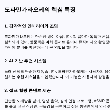
도파민가라오케의 핵심 특징
1. 감각적인 인테리어와 조명
도파민가라오케는 단순한 방이 아닙니다. 각 룸마다 독특한 콘
설치되어 있어, 방문객은 마치 콘서트 홀이나 뮤직비디오 촬영장
파민의 분비를 촉진하는 데 큰 역할을 합니다.
2. AI 기반 추천 시스템
노래 선택도 단순하지 않습니다. 도파민가라오케는 사용자의 음성 
천하는
추천 시스템
을 도입했습니다. 이 기능은 사용자의 감정을
3. 셀프 힐링 콘텐츠 제공
단순한 노래방을 넘어, 명상 음악, 심리 안정 프로그램, ASMR 
를 풀고 싶은 직장인, 우울감을 극복하고 싶은 청년층에게 안성