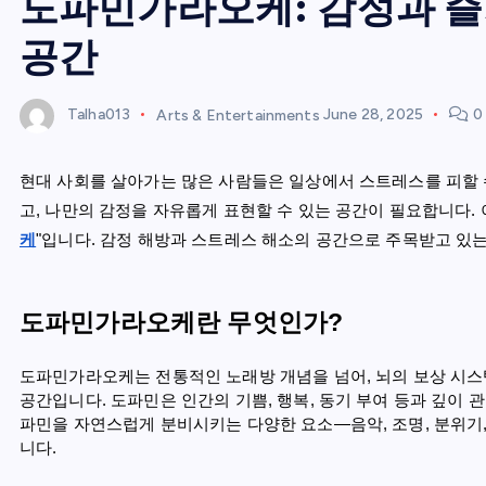
도파민가라오케: 감성과 즐
공간
Talha013
Arts & Entertainments
June 28, 2025
0
현대 사회를 살아가는 많은 사람들은 일상에서 스트레스를 피할 
고, 나만의 감정을 자유롭게 표현할 수 있는 공간이 필요합니다.
케
"입니다. 감정 해방과 스트레스 해소의 공간으로 주목받고 있
도파민가라오케란 무엇인가?
도파민가라오케는 전통적인 노래방 개념을 넘어, 뇌의 보상 시
공간입니다. 도파민은 인간의 기쁨, 행복, 동기 부여 등과 깊이
파민을 자연스럽게 분비시키는 다양한 요소—음악, 조명, 분위기
니다.