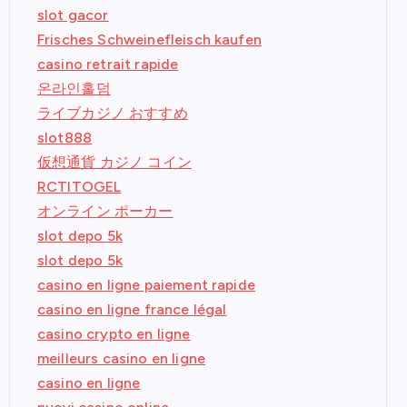
slot gacor
Frisches Schweinefleisch kaufen
casino retrait rapide
온라인홀덤
ライブカジノ おすすめ
slot888
仮想通貨 カジノ コイン
RCTITOGEL
オンライン ポーカー
slot depo 5k
slot depo 5k
casino en ligne paiement rapide
casino en ligne france légal
casino crypto en ligne
meilleurs casino en ligne
casino en ligne