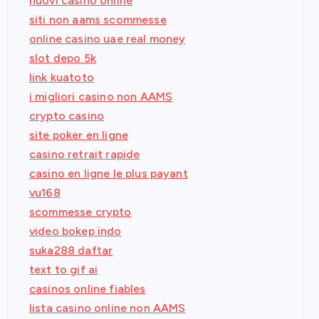
nuovi casino online
siti non aams scommesse
online casino uae real money
slot depo 5k
link kuatoto
i migliori casino non AAMS
crypto casino
site poker en ligne
casino retrait rapide
casino en ligne le plus payant
vu168
scommesse crypto
video bokep indo
suka288 daftar
text to gif ai
casinos online fiables
lista casino online non AAMS