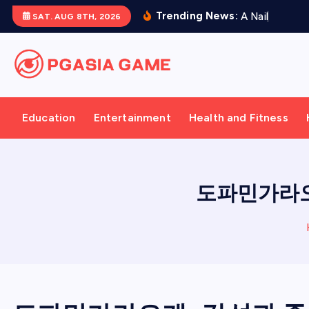
S
Trending News:
A
N
a
i
l
P
r
e
s
e
SAT. AUG 8TH, 2026
k
i
p
t
o
Education
Entertainment
Health and Fitness
c
o
n
t
도파민가라오
e
n
t