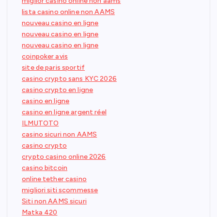
miglior casino online non aams
lista casino online non AAMS
nouveau casino en ligne
nouveau casino en ligne
nouveau casino en ligne
coinpoker avis
site de paris sportif
casino crypto sans KYC 2026
casino crypto en ligne
casino en ligne
casino en ligne argent réel
ILMUTOTO
casino sicuri non AAMS
casino crypto
crypto casino online 2026
casino bitcoin
online tether casino
migliori siti scommesse
Siti non AAMS sicuri
Matka 420