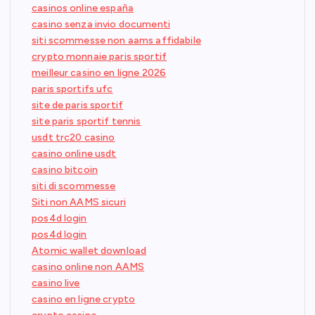
casinos online españa
casino senza invio documenti
siti scommesse non aams affidabile
crypto monnaie paris sportif
meilleur casino en ligne 2026
paris sportifs ufc
site de paris sportif
site paris sportif tennis
usdt trc20 casino
casino online usdt
casino bitcoin
siti di scommesse
Siti non AAMS sicuri
pos4d login
pos4d login
Atomic wallet download
casino online non AAMS
casino live
casino en ligne crypto