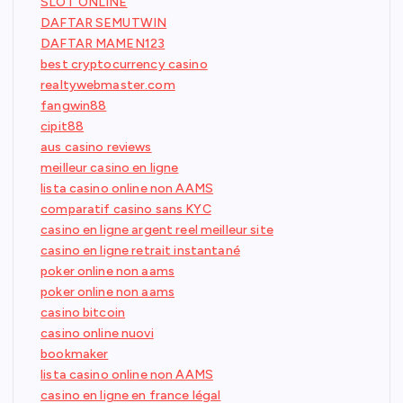
SLOT ONLINE
DAFTAR SEMUTWIN
DAFTAR MAMEN123
best cryptocurrency casino
realtywebmaster.com
fangwin88
cipit88
aus casino reviews
meilleur casino en ligne
lista casino online non AAMS
comparatif casino sans KYC
casino en ligne argent reel meilleur site
casino en ligne retrait instantané
poker online non aams
poker online non aams
casino bitcoin
casino online nuovi
bookmaker
lista casino online non AAMS
casino en ligne en france légal