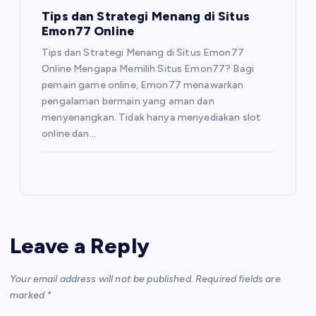
Tips dan Strategi Menang di Situs
Emon77 Online
Tips dan Strategi Menang di Situs Emon77
Online Mengapa Memilih Situs Emon77? Bagi
pemain game online, Emon77 menawarkan
pengalaman bermain yang aman dan
menyenangkan. Tidak hanya menyediakan slot
online dan…
Leave a Reply
Your email address will not be published.
Required fields are
marked
*