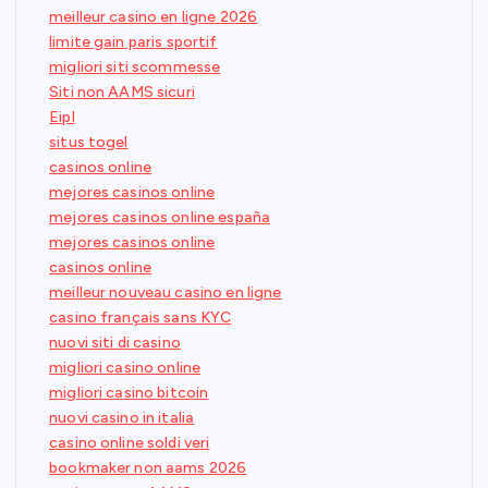
meilleur casino en ligne 2026
limite gain paris sportif
migliori siti scommesse
Siti non AAMS sicuri
Eipl
situs togel
casinos online
mejores casinos online
mejores casinos online españa
mejores casinos online
casinos online
meilleur nouveau casino en ligne
casino français sans KYC
nuovi siti di casino
migliori casino online
migliori casino bitcoin
nuovi casino in italia
casino online soldi veri
bookmaker non aams 2026