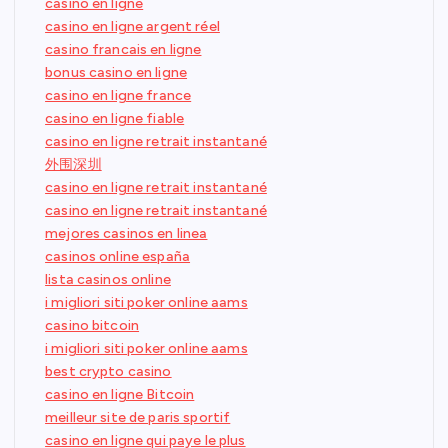
casino en ligne
casino en ligne argent réel
casino francais en ligne
bonus casino en ligne
casino en ligne france
casino en ligne fiable
casino en ligne retrait instantané
外围深圳
casino en ligne retrait instantané
casino en ligne retrait instantané
mejores casinos en linea
casinos online españa
lista casinos online
i migliori siti poker online aams
casino bitcoin
i migliori siti poker online aams
best crypto casino
casino en ligne Bitcoin
meilleur site de paris sportif
casino en ligne qui paye le plus