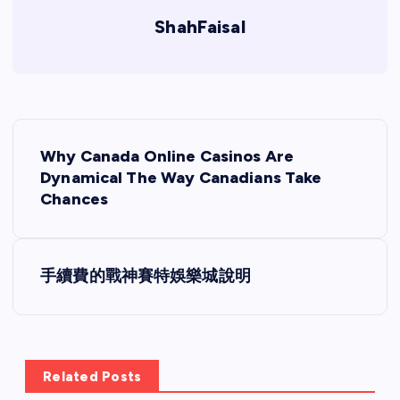
ShahFaisal
P
Why Canada Online Casinos Are
o
Dynamical The Way Canadians Take
Chances
s
t
手續費的戰神賽特娛樂城說明
n
a
Related Posts