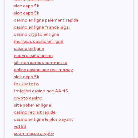
slot depo 5k
slot depo 5k
casino en ligne paiement rapide
casino en ligne france légal
casino crypto en ligne
meilleurs casino en ligne
casino en ligne
nuovi casino online
siti non aams scommesse
online casino uae real money
slot depo 5k
link kuatoto
i migliori casino non AAMS
crypto casino
site poker en ligne
casino retrait rapide
casino en ligne le plus payant
vu168
scommesse crypto