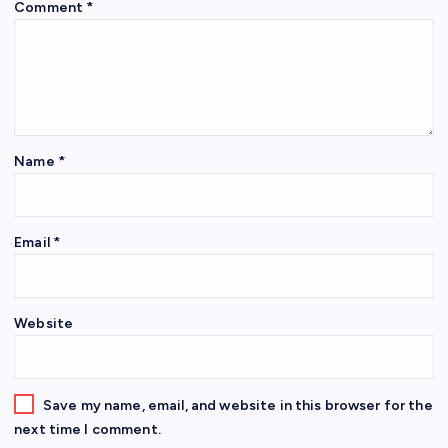
Comment
*
Name
*
Email
*
Website
Save my name, email, and website in this browser for the
next time I comment.