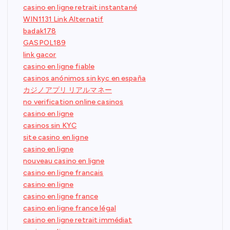
casino en ligne retrait instantané
WIN1131 Link Alternatif
badak178
GASPOL189
link gacor
casino en ligne fiable
casinos anónimos sin kyc en españa
カジノアプリ リアルマネー
no verification online casinos
casino en ligne
casinos sin KYC
site casino en ligne
casino en ligne
nouveau casino en ligne
casino en ligne francais
casino en ligne
casino en ligne france
casino en ligne france légal
casino en ligne retrait immédiat