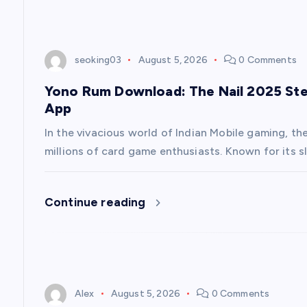
seoking03
August 5, 2026
0 Comments
Yono Rum Download: The Nail 2025 Stee
App
In the vivacious world of Indian Mobile gaming, 
millions of card game enthusiasts. Known for its s
Continue reading
Alex
August 5, 2026
0 Comments