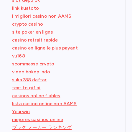
slot depo 5k
link kuatoto
i migliori casino non AAMS
crypto casino
site poker en ligne
casino retrait rapide
casino en ligne le plus payant
vu168
scommesse crypto
video bokep indo
suka288 daftar
text to gif ai
casinos online fiables
lista casino online non AAMS
Yearwin
mejores casinos online
ブック メーカー ランキング