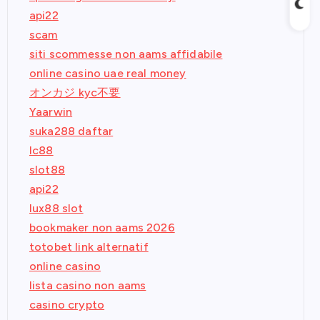
api22
scam
siti scommesse non aams affidabile
online casino uae real money
オンカジ kyc不要
Yaarwin
suka288 daftar
lc88
slot88
api22
lux88 slot
bookmaker non aams 2026
totobet link alternatif
online casino
lista casino non aams
casino crypto