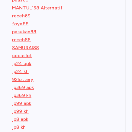
MANTUL138 Alternatif
receh69
foya88
pasukan88
receh88
SAMURAI88
cocaslot
jp24 apk
jp24 kh
92lottery
jp369 apk
jp369 kh
jp99 apk
jp99 kh
jp8 apk
jp8 kh