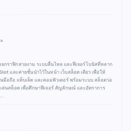
ts
ด้วยกราฟิกสวยงาม ระบบลื่นไหล และฟีเจอร์โบนัสที่หลาก
และค่ายชั้นนำไว้ในหน้า เว็บสล็อต เดียว เพื่อให้
บนมือถือ แท็บเล็ต และคอมพิวเตอร์ พร้อมระบบ สล็อตวอ
ล่นสล็อต เพื่อศึกษาฟีเจอร์ สัญลักษณ์ และอัตราการ
น…