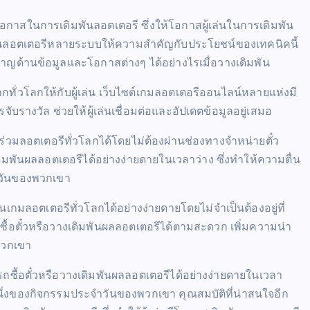
โอกาสในการเดิมพันลอตเตอรี ซึ่งให้โอกาสผู้เล่นในการเดิมพัน
พันลอตเตอรีหลายระบบให้ความสำคัญกับประโยชน์ของเทคนิคนี้
าญด้านข้อมูลและโอกาสต่างๆ ได้อย่างไรเมื่อวางเดิมพัน
่วโลกให้กับผู้เล่น เว็บไซต์เกมลอตเตอรีออนไลน์หลายแห่งมี
รจับรางวัล ช่วยให้ผู้เล่นเชื่อมต่อและอัปเดตข้อมูลอยู่เสมอ
าร่วมลอตเตอรีทั่วโลกได้โดยไม่ต้องผ่านช่องทางจำหน่ายตั๋ว
ิมพันผลลอตเตอรีได้อย่างง่ายดายในเวลาว่าง ซึ่งทำให้ความตื่น
ำวันของพวกเขา
เกมลอตเตอรีทั่วโลกได้อย่างง่ายดายโดยไม่จำเป็นต้องอยู่ที่
ื้อตั๋วหรือวางเดิมพันผลลอตเตอรีได้ตามสะดวก เพิ่มความน่า
งพวกเขา
รถซื้อตั๋วหรือวางเดิมพันผลลอตเตอรีได้อย่างง่ายดายในเวลา
หนึ่งของกิจกรรมประจำวันของพวกเขา คุณสมบัติที่น่าสนใจอีก