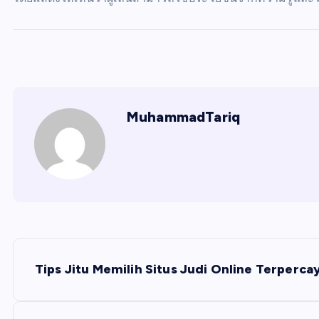
MuhammadTariq
P
Tips Jitu Memilih Situs Judi Online Terperca
o