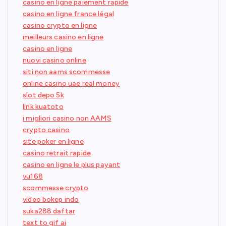
casino en ligne paiement rapide
casino en ligne france légal
casino crypto en ligne
meilleurs casino en ligne
casino en ligne
nuovi casino online
siti non aams scommesse
online casino uae real money
slot depo 5k
link kuatoto
i migliori casino non AAMS
crypto casino
site poker en ligne
casino retrait rapide
casino en ligne le plus payant
vu168
scommesse crypto
video bokep indo
suka288 daftar
text to gif ai