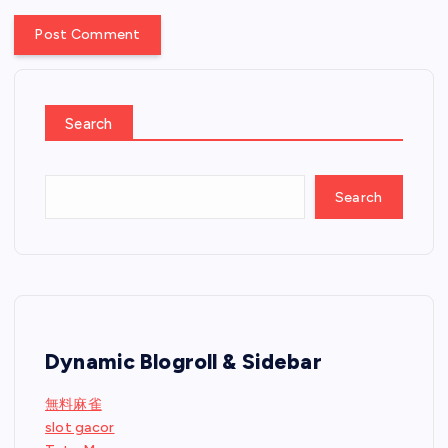
Search
Search
Dynamic Blogroll & Sidebar
無料麻雀
slot gacor