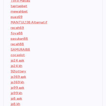
Toto Macau
taptapbet
mewahbet
puas69
MANTUL138 Alternatif
receh69
foya88
pasukan88
receh88
SAMURAI88
cocaslot
jp24 apk
jp24 kh
92lottery
jp369 apk
jp369 kh
jp99 apk
jp99 kh
jp8 apk
jp8 kh