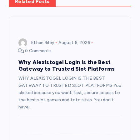
Related Posts
v
i
g
Ethan Riley
August 6, 2026
0 Comments
a
Why Alexistogel Login is the Best
t
Gateway to Trusted Slot Platforms
WHY ALEXISTOGEL LOGIN IS THE BEST
i
GATEWAY TO TRUSTED SLOT PLATFORMS You
clicked because you want fast, secure access to
o
the best slot games and toto sites. You don’t
have…
n