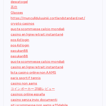
dewatogel
高仿
Glasses
https://muncullduluuiniii.cortlandstandard.net/
crypto casinos
quote scommesse calcio mondiali
casino en ligne retrait instantané
pos4d login
pos4d login
pasukan88
pasukan88
quote scommesse calcio mondiali
casino en ligne retrait instantané
lista casino online non AAMS
paris sportif tennis
casino non aams
コインポーカー 詳細レビュー
casinos online españa
casino senza invio documenti
siti scommesse non aams affidabile