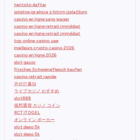
tentoto daftar
spletne igralnice z hitrim izplačilom
casino en ligne sans wager
casino en ligne retrait immédiat
casino en ligne retrait immédiat
top online casino uae
meilleurs crypto casino 2026
casino en ligne 2026
slot gacor
Frisches Schweinefleisch kaufen
casino retrait rapide
온라인홀덤
ライブカジノ おすすめ
slot888
仮想通貨 カジノ コイン
RCTITOGEL
オンライン ポーカー
slot depo 5k
slot depo 5k