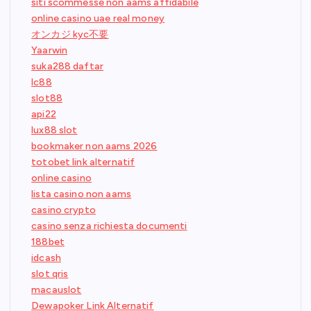
siti scommesse non aams affidabile
online casino uae real money
オンカジ kyc不要
Yaarwin
suka288 daftar
lc88
slot88
api22
lux88 slot
bookmaker non aams 2026
totobet link alternatif
online casino
lista casino non aams
casino crypto
casino senza richiesta documenti
188bet
idcash
slot qris
macauslot
Dewapoker Link Alternatif