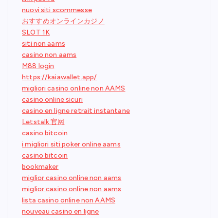
nuovi siti scommesse
おすすめオンラインカジノ
SLOT 1K
siti non aams
casino non aams
M88 login
https://kaiawallet.app/
migliori casino online non AAMS
casino online sicuri
casino en ligne retrait instantane
Letstalk 官网
casino bitcoin
i migliori siti poker online aams
casino bitcoin
bookmaker
miglior casino online non aams
miglior casino online non aams
lista casino online non AAMS
nouveau casino en ligne