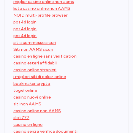
miglior casino online non aams
lista casino online non AAMS
NOID multi-profile browser
pos4d login
pos4d login
pos4d login
siti scommesse sicuri
Siti non AAMS sicuri
casino en ligne sans verification
casino esteri affidabili
casino online stranieri
i migliori siti di poker online
bookmaker crypto
togel online
casino nuovi online
siti non AAMS
casino online non AAMS
slot777
casino en ligne
casino senza verifica documenti