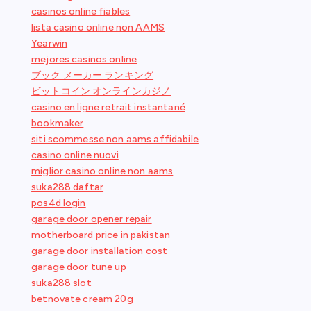
casinos online fiables
lista casino online non AAMS
Yearwin
mejores casinos online
ブック メーカー ランキング
ビットコイン オンラインカジノ
casino en ligne retrait instantané
bookmaker
siti scommesse non aams affidabile
casino online nuovi
miglior casino online non aams
suka288 daftar
pos4d login
garage door opener repair
motherboard price in pakistan
garage door installation cost
garage door tune up
suka288 slot
betnovate cream 20g