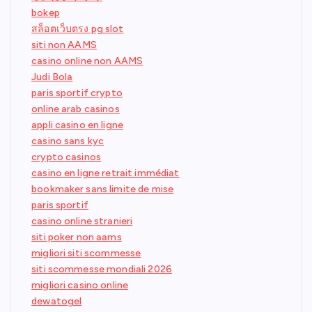
bokep
สล็อตเว็บตรง pg slot
siti non AAMS
casino online non AAMS
Judi Bola
paris sportif crypto
online arab casinos
appli casino en ligne
casino sans kyc
crypto casinos
casino en ligne retrait immédiat
bookmaker sans limite de mise
paris sportif
casino online stranieri
siti poker non aams
migliori siti scommesse
siti scommesse mondiali 2026
migliori casino online
dewatogel