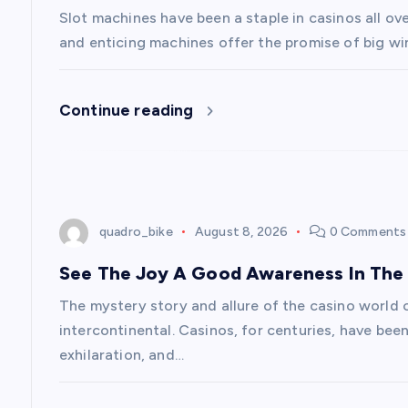
Slot machines have been a staple in casinos all ov
and enticing machines offer the promise of big win
Continue reading
quadro_bike
August 8, 2026
0 Comments
See The Joy A Good Awareness In The 
The mystery story and allure of the casino world 
intercontinental. Casinos, for centuries, have bee
exhilaration, and…