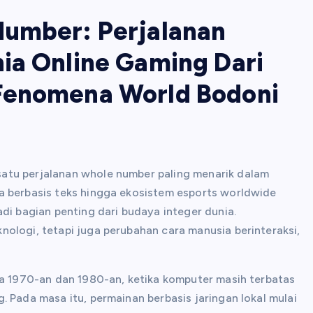
Number: Perjalanan
ia Online Gaming Dari
Fenomena World Bodoni
atu perjalanan whole number paling menarik dalam
a berbasis teks hingga ekosistem esports worldwide
adi bagian penting dari budaya integer dunia.
ologi, tetapi juga perubahan cara manusia berinteraksi,
era 1970-an dan 1980-an, ketika komputer masih terbatas
. Pada masa itu, permainan berbasis jaringan lokal mulai