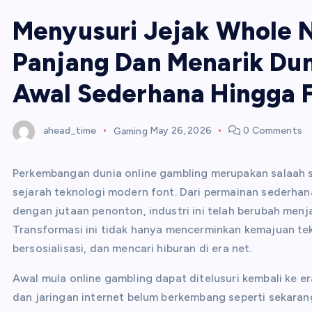
Menyusuri Jejak Whole 
Panjang Dan Menarik Dun
Awal Sederhana Hingga 
ahead_time
Gaming
May 26, 2026
0 Comments
Perkembangan dunia online gambling merupakan salaah s
sejarah teknologi modern font. Dari permainan sederhan
dengan jutaan penonton, industri ini telah berubah menj
Transformasi ini tidak hanya mencerminkan kemajuan tekn
bersosialisasi, dan mencari hiburan di era net.
Awal mula online gambling dapat ditelusuri kembali ke 
dan jaringan internet belum berkembang seperti sekarang