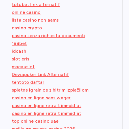
totobet link alternatif
online casino
lista casino non aams
casino crypto
casino senza richiesta documenti
188bet
idcash
slot qris
macauslot
Dewapoker Link Alternatif
tentoto daftar
spletne igralnice z hitrim izplačilom
casino en ligne sans wager
casino en ligne retrait immédiat
casino en ligne retrait immédiat
top online casino uae
meilleurs crypto casino 2026