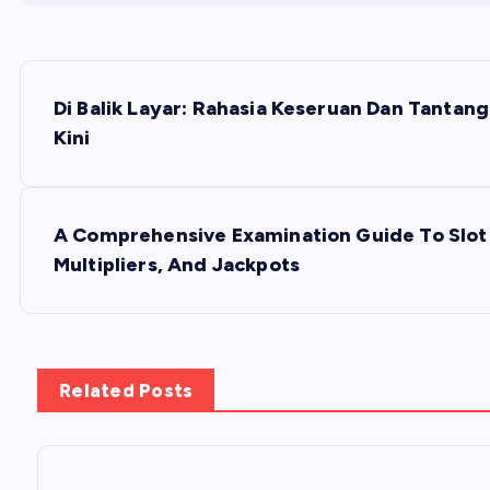
P
Di Balik Layar: Rahasia Keseruan Dan Tant
o
Kini
s
A Comprehensive Examination Guide To Slot 
t
Multipliers, And Jackpots
n
a
Related Posts
v