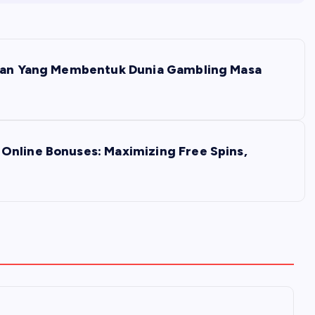
angan Yang Membentuk Dunia Gambling Masa
Online Bonuses: Maximizing Free Spins,