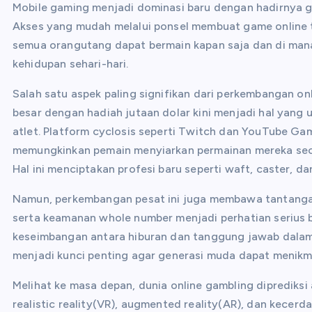
Mobile gaming menjadi dominasi baru dengan hadirnya ga
Akses yang mudah melalui ponsel membuat game online tid
semua orangutang dapat bermain kapan saja dan di mana
kehidupan sehari-hari.
Salah satu aspek paling signifikan dari perkembangan on
besar dengan hadiah jutaan dolar kini menjadi hal yang
atlet. Platform cyclosis seperti Twitch dan YouTube G
memungkinkan pemain menyiarkan permainan mereka seca
Hal ini menciptakan profesi baru seperti waft, caster, da
Namun, perkembangan pesat ini juga membawa tantangan
serta keamanan whole number menjadi perhatian serius ba
keseimbangan antara hiburan dan tanggung jawab dalam
menjadi kunci penting agar generasi muda dapat menikm
Melihat ke masa depan, dunia online gambling diprediks
realistic reality(VR), augmented reality(AR), dan kecer