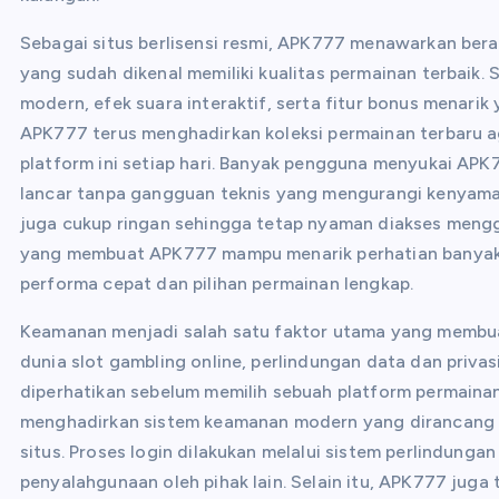
Sebagai situs berlisensi resmi, APK777 menawarkan berag
yang sudah dikenal memiliki kualitas permainan terbaik.
modern, efek suara interaktif, serta fitur bonus menari
APK777 terus menghadirkan koleksi permainan terbaru a
platform ini setiap hari. Banyak pengguna menyukai AP
lancar tanpa gangguan teknis yang mengurangi kenyaman
juga cukup ringan sehingga tetap nyaman diakses menggu
yang membuat APK777 mampu menarik perhatian banyak 
performa cepat dan pilihan permainan lengkap.
Keamanan menjadi salah satu faktor utama yang membu
dunia slot gambling online, perlindungan data dan priva
diperhatikan sebelum memilih sebuah platform permain
menghadirkan sistem keamanan modern yang dirancang u
situs. Proses login dilakukan melalui sistem perlindungan
penyalahgunaan oleh pihak lain. Selain itu, APK777 jug