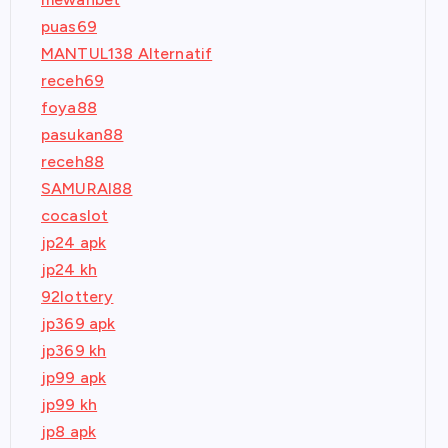
puas69
MANTUL138 Alternatif
receh69
foya88
pasukan88
receh88
SAMURAI88
cocaslot
jp24 apk
jp24 kh
92lottery
jp369 apk
jp369 kh
jp99 apk
jp99 kh
jp8 apk