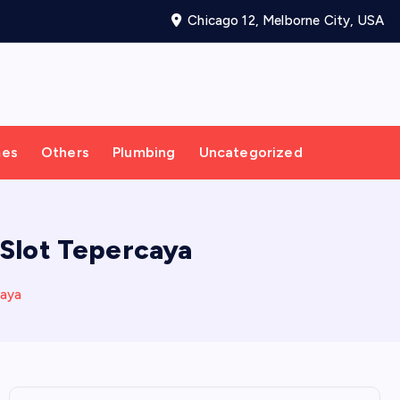
Chicago 12, Melborne City, USA
mes
Others
Plumbing
Uncategorized
Slot Tepercaya
caya