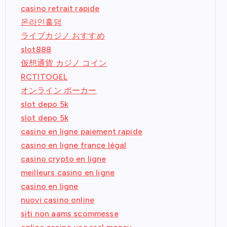
casino retrait rapide
온라인홀덤
ライブカジノ おすすめ
slot888
仮想通貨 カジノ コイン
RCTITOGEL
オンライン ポーカー
slot depo 5k
slot depo 5k
casino en ligne paiement rapide
casino en ligne france légal
casino crypto en ligne
meilleurs casino en ligne
casino en ligne
nuovi casino online
siti non aams scommesse