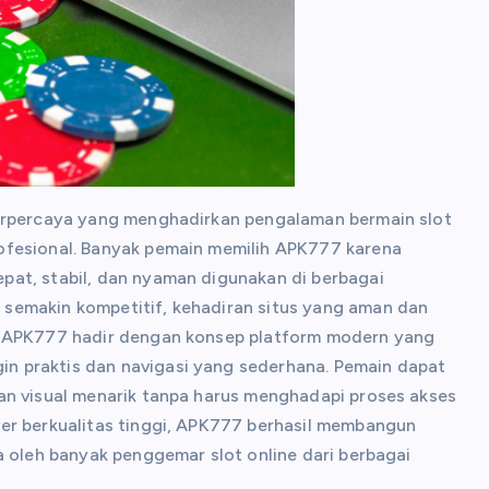
terpercaya yang menghadirkan pengalaman bermain slot
ofesional. Banyak pemain memilih APK777 karena
pat, stabil, dan nyaman digunakan di berbagai
semakin kompetitif, kehadiran situs yang aman dan
n. APK777 hadir dengan konsep platform modern yang
n praktis dan navigasi yang sederhana. Pemain dapat
an visual menarik tanpa harus menghadapi proses akses
er berkualitas tinggi, APK777 berhasil membangun
a oleh banyak penggemar slot online dari berbagai