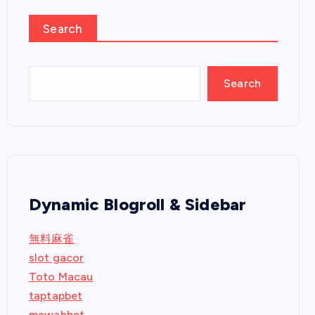
Search
Search
Dynamic Blogroll & Sidebar
無料麻雀
slot gacor
Toto Macau
taptapbet
mewahbet