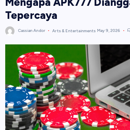
Mengapa APK777 Diangga
Tepercaya
Cassian Andor
Arts & Entertainments
May 9, 2026