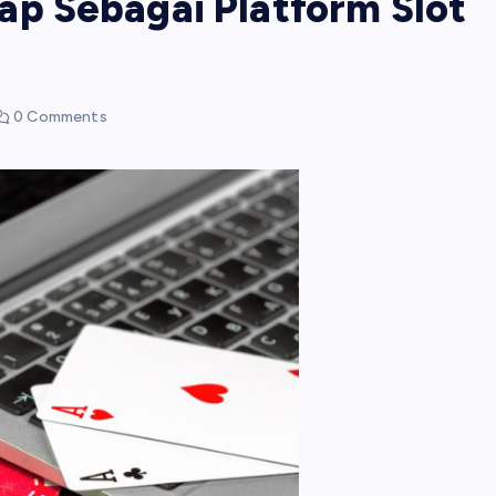
p Sebagai Platform Slot
0 Comments