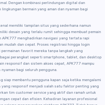
mal. Dengan kombinasi perlindungan digital dan
an lingkungan bermain yang aman dan nyaman bagi
enal memiliki tampilan situs yang sederhana namun
iliki desain yang terlalu rumit sehingga membuat pemain
un APK777 menghadirkan navigasi yang tertata rapi
n mudah dan cepat. Proses registrasi hingga login
ti permainan favorit mereka tanpa langkah yang
agai perangkat seperti smartphone, tablet, dan desktop
sain responsif dan sistem akses cepat, APK777 mampu
n nyaman bagi seluruh pengguna.
ang siap membantu pengguna kapan saja ketika mengalami
 yang responsif menjadi salah satu faktor penting yang
kan tim customer service yang aktif dan ramah untuk
gan cepat dan efisien. Kehadiran layanan profesional