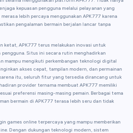
man selama menggunakan platform APK777. Tidak hanya
menjaga kepuasan pengguna melalui pelayanan yang
in merasa lebih percaya menggunakan APK777 karena
astikan pengalaman bermain berjalan lancar tanpa
in ketat, APK777 terus melakukan inovasi untuk
pengguna. Situs ini secara rutin menghadirkan
an mampu mengikuti perkembangan teknologi digital
ginkan akses cepat, tampilan modern, dan permainan
karena itu, seluruh fitur yang tersedia dirancang untuk
adiran provider ternama membuat APK777 memiliki
sesuai preferensi masing-masing pemain. Berbagai tema
aman bermain di APK777 terasa lebih seru dan tidak
login games online terpercaya yang mampu memberikan
line. Dengan dukungan teknologi modern, sistem