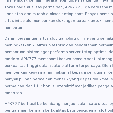
ini membuat pemain merasa lebih diperhatikan dan nya
fokus pada kualitas permainan, APK777 juga berusaha 
konsisten dan mudah diakses setiap saat. Banyak pema
situs ini selalu memberikan dukungan terbaik untuk mem
hambatan.
Dalam persaingan situs slot gambling online yang semak
meningkatkan kualitas platform dan pengalaman bermain 
pembaruan sistem agar performa server tetap optimal d
modern. APK777 memahami bahwa pemain saat ini mengin
berkualitas tinggi dalam satu platform terpercaya. Oleh 
memberikan kenyamanan maksimal kepada pengguna. Keh
banyak pilihan permainan menarik yang dapat dinikmati 
permainan dan fitur bonus interaktif menjadikan pengal
monoton.
APK777 berhasil berkembang menjadi salah satu situs 
pengalaman bermain berkualitas bagi penggemar slot on