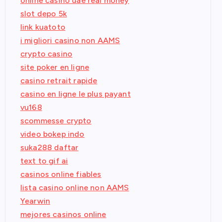
online casino uae real money
slot depo 5k
link kuatoto
i migliori casino non AAMS
crypto casino
site poker en ligne
casino retrait rapide
casino en ligne le plus payant
vu168
scommesse crypto
video bokep indo
suka288 daftar
text to gif ai
casinos online fiables
lista casino online non AAMS
Yearwin
mejores casinos online