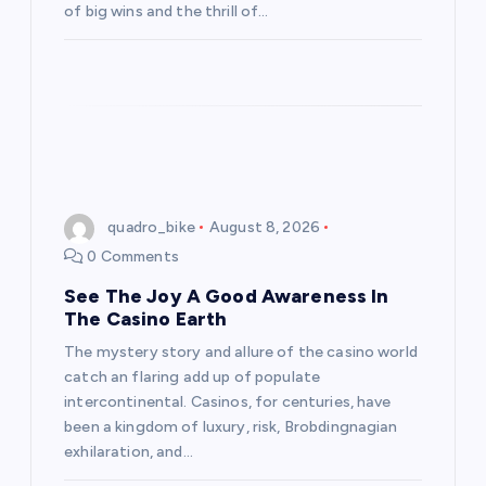
of big wins and the thrill of…
quadro_bike
August 8, 2026
0 Comments
See The Joy A Good Awareness In
The Casino Earth
The mystery story and allure of the casino world
catch an flaring add up of populate
intercontinental. Casinos, for centuries, have
been a kingdom of luxury, risk, Brobdingnagian
exhilaration, and…