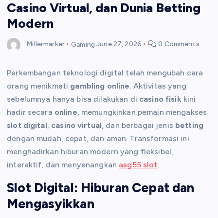
Casino Virtual, dan Dunia Betting
Modern
Millermarker
Gaming
June 27, 2026
0 Comments
Perkembangan teknologi digital telah mengubah cara
orang menikmati
gambling online
. Aktivitas yang
sebelumnya hanya bisa dilakukan di
casino fisik
kini
hadir secara
online
, memungkinkan pemain mengakses
slot digital
,
casino virtual
, dan berbagai jenis
betting
dengan mudah, cepat, dan aman. Transformasi ini
menghadirkan hiburan modern yang fleksibel,
interaktif, dan menyenangkan
asg55 slot
.
Slot Digital: Hiburan Cepat dan
Mengasyikkan