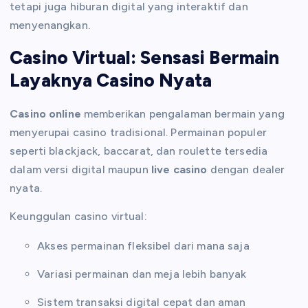
tetapi juga hiburan digital yang interaktif dan
menyenangkan.
Casino Virtual: Sensasi Bermain
Layaknya Casino Nyata
Casino online
memberikan pengalaman bermain yang
menyerupai casino tradisional. Permainan populer
seperti blackjack, baccarat, dan roulette tersedia
dalam versi digital maupun
live casino
dengan dealer
nyata.
Keunggulan casino virtual:
Akses permainan fleksibel dari mana saja
Variasi permainan dan meja lebih banyak
Sistem transaksi digital cepat dan aman