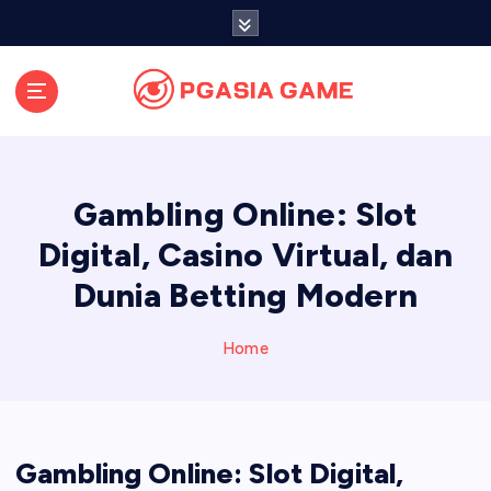
S
k
i
p
t
o
c
o
Gambling Online: Slot
n
t
Digital, Casino Virtual, dan
e
Dunia Betting Modern
n
t
Home
Gambling Online: Slot Digital,