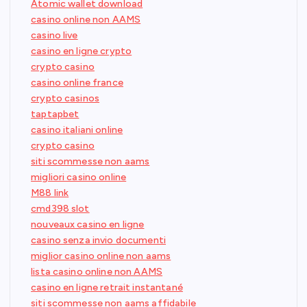
Atomic wallet download
casino online non AAMS
casino live
casino en ligne crypto
crypto casino
casino online france
crypto casinos
taptapbet
casino italiani online
crypto casino
siti scommesse non aams
migliori casino online
M88 link
cmd398 slot
nouveaux casino en ligne
casino senza invio documenti
miglior casino online non aams
lista casino online non AAMS
casino en ligne retrait instantané
siti scommesse non aams affidabile