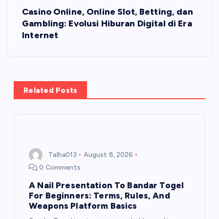
n
Casino Online, Online Slot, Betting, dan
Gambling: Evolusi Hiburan Digital di Era
a
Internet
v
i
Related Posts
g
a
t
Talha013
August 8, 2026
0 Comments
i
A Nail Presentation To Bandar Togel
o
For Beginners: Terms, Rules, And
Weapons Platform Basics