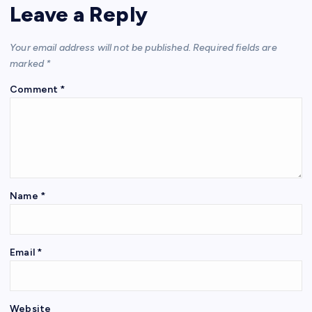
Leave a Reply
Your email address will not be published.
Required fields are
marked
*
Comment
*
Name
*
Email
*
Website