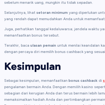
sebelum menarik uang, mungkin itu tidak sepadan.
Selanjutnya, lihat
setoran minimum
yang diperlukan un
yang rendah dapat memudahkan Anda untuk memanfaat
Juga, perhatikan tanggal kedaluwarsa; jendela waktu ya
memanfaatkan bonus tersebut.
Terakhir, baca
ulasan pemain
untuk menilai keandalan ka
dengan percaya diri memilih bonus cashback yang sesua
Kesimpulan
Sebagai kesimpulan, memanfaatkan
bonus cashback
di
s
pengalaman bermain Anda. Dengan memilih kasino seper
sebagian dari kerugian Anda dan terus bermain lebih la
memaksimalkan hadiah Anda dan pertimbangkan permaina