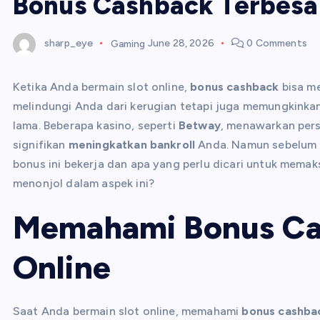
Bonus Cashback Terbesar
sharp_eye
Gaming
June 28, 2026
0 Comments
Ketika Anda bermain slot online,
bonus cashback
bisa me
melindungi Anda dari kerugian tetapi juga memungkinka
lama. Beberapa kasino, seperti
Betway
, menawarkan per
signifikan
meningkatkan bankroll
Anda. Namun sebelum 
bonus ini bekerja dan apa yang perlu dicari untuk mem
menonjol dalam aspek ini?
Memahami Bonus Ca
Online
Saat Anda bermain slot online, memahami
bonus cashba