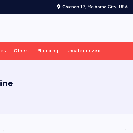
Chicago 12, Melborne City, USA
mes
Others
Plumbing
Uncategorized
ine