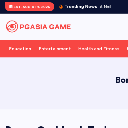
S
Trending News:
A
N
a
i
l
P
r
e
s
e
SAT. AUG 8TH, 2026
k
i
p
t
o
Education
Entertainment
Health and Fitness
c
o
n
t
Bo
e
n
t