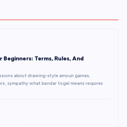
r Beginners: Terms, Rules, And
ussions about drawing-style amoun games,
nners, sympathy what bandar togel means requires