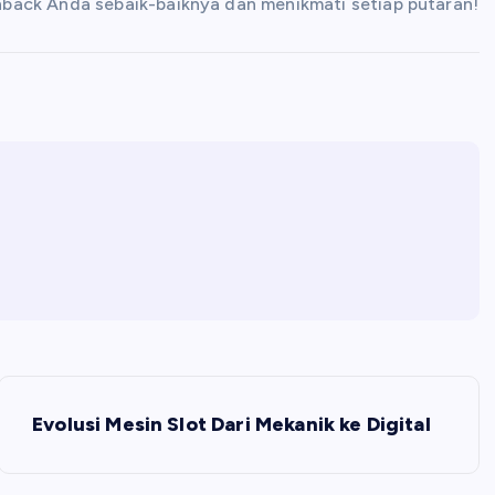
back Anda sebaik-baiknya dan menikmati setiap putaran!
Evolusi Mesin Slot Dari Mekanik ke Digital