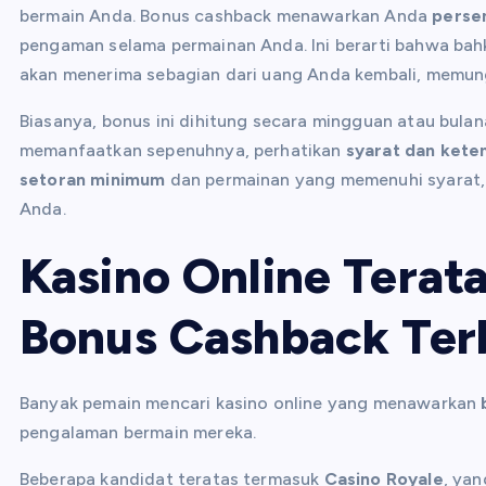
bermain Anda. Bonus cashback menawarkan Anda
persen
pengaman selama permainan Anda. Ini berarti bahwa bah
akan menerima sebagian dari uang Anda kembali, memung
Biasanya, bonus ini dihitung secara mingguan atau bulan
memanfaatkan sepenuhnya, perhatikan
syarat dan kete
setoran minimum
dan permainan yang memenuhi syarat,
Anda.
Kasino Online Tera
Bonus Cashback Ter
Banyak pemain mencari kasino online yang menawarkan
pengalaman bermain mereka.
Beberapa kandidat teratas termasuk
Casino Royale
, ya