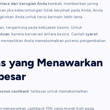
tase dari kerugian Anda
kembali, memberikan jaring
kan jika keberuntungan tidak berpihak pada Anda, Anda
kinkan Anda untuk terus bermain lebih lama.
an, tergantung pada kebijakan kasino. Untuk
ntuan
, karena bervariasi antara kasino. Carilah
syarat
 memastikan Anda memaksimalkan potensi pengembalian
tas yang Menawarkan
besar
bonus cashback
terbesar untuk memaksimalkan
ng menawarkan cashback 15% yang murah hati pada