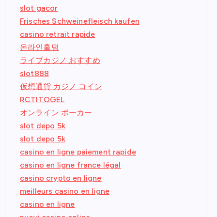
slot gacor
Frisches Schweinefleisch kaufen
casino retrait rapide
온라인홀덤
ライブカジノ おすすめ
slot888
仮想通貨 カジノ コイン
RCTITOGEL
オンライン ポーカー
slot depo 5k
slot depo 5k
casino en ligne paiement rapide
casino en ligne france légal
casino crypto en ligne
meilleurs casino en ligne
casino en ligne