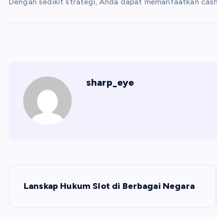
Dengan sedikit strategi, Anda dapat memanfaatkan cash
sharp_eye
P
Lanskap Hukum Slot di Berbagai Negara
o