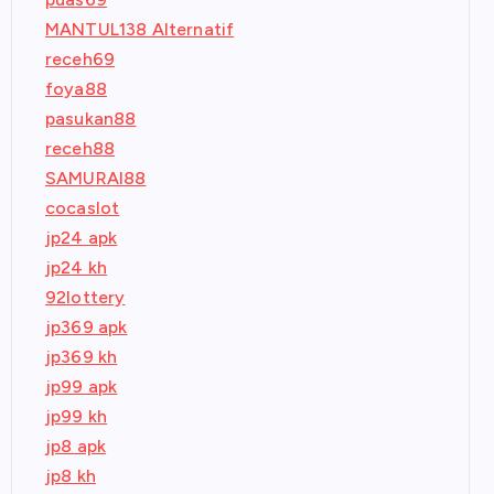
MANTUL138 Alternatif
receh69
foya88
pasukan88
receh88
SAMURAI88
cocaslot
jp24 apk
jp24 kh
92lottery
jp369 apk
jp369 kh
jp99 apk
jp99 kh
jp8 apk
jp8 kh