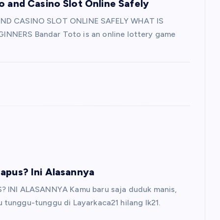
o and Casino Slot Online Safely
ND CASINO SLOT ONLINE SAFELY WHAT IS
ERS Bandar Toto is an online lottery game
hapus? Ini Alasannya
 INI ALASANNYA Kamu baru saja duduk manis,
 tunggu-tunggu di Layarkaca21 hilang lk21.