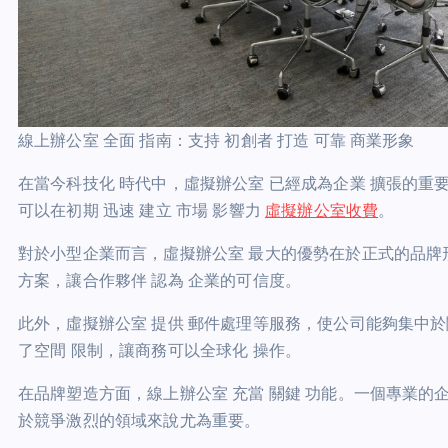
線上辦公室 全面 指南：支持 初創者 打造 可靠 商業形象
在當今科技化 時代中，虛擬辦公室 已經成為企業 擴張的重
可以在初期 迅速 建立 市場 影響力
虛擬辦公室收費
。
對於小型企業而言，虛擬辦公室 最大的優勢在於正式的品牌形
方案，讓合作夥伴 認為 企業的可信度。
此外，虛擬辦公室 提供 郵件處理等服務，使公司能夠集中於
了空間 限制，讓商務可以全球化 操作。
在品牌塑造方面，線上辦公室 充當 關鍵 功能。一個專業的
於競爭激烈的領域來說尤為重要。