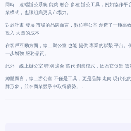
同時，遠端辦公系統 能夠 融合 多種 辦公工具，例如協作平
業模式，也讓組織更具市場力。
對於計畫 發展 市場的品牌而言，數位辦公室 創造了一種高
投入 大量的成本。
在客戶互動方面，線上辦公室 也能 提供 專業的聯繫 平台
一步增強 服務品質。
此外，線上辦公室 特別 適合 當代 創業模式，因為它促進 靈
總體而言，線上辦公室 不僅是工具，更是品牌 走向 現代化
牌形象，並在商業競爭中取得優勢。 .