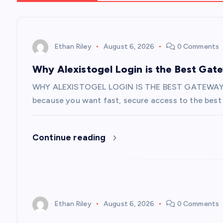
a
v
Ethan Riley
August 6, 2026
0 Comments
Why Alexistogel Login is the Best Gat
i
WHY ALEXISTOGEL LOGIN IS THE BEST GATEWAY
g
because you want fast, secure access to the best 
a
Continue reading
t
i
Ethan Riley
August 6, 2026
0 Comments
o