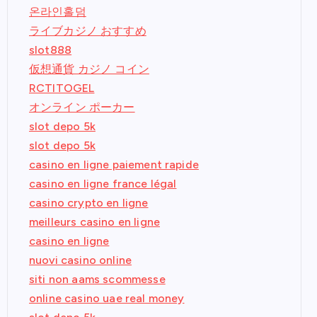
온라인홀덤
ライブカジノ おすすめ
slot888
仮想通貨 カジノ コイン
RCTITOGEL
オンライン ポーカー
slot depo 5k
slot depo 5k
casino en ligne paiement rapide
casino en ligne france légal
casino crypto en ligne
meilleurs casino en ligne
casino en ligne
nuovi casino online
siti non aams scommesse
online casino uae real money