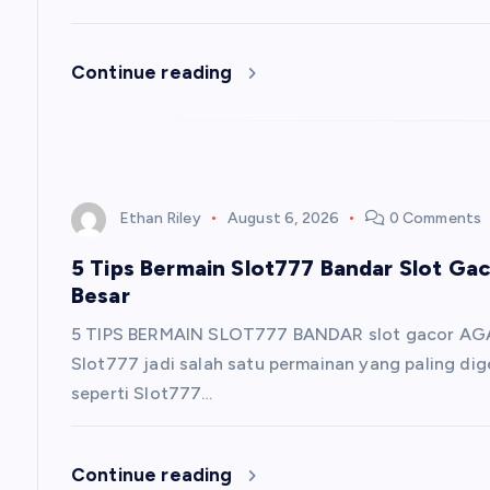
Continue reading
Ethan Riley
August 6, 2026
0 Comments
5 Tips Bermain Slot777 Bandar Slot G
Besar
5 TIPS BERMAIN SLOT777 BANDAR slot gacor 
Slot777 jadi salah satu permainan yang paling dige
seperti Slot777…
Continue reading