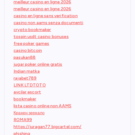
meilleur casino en ligne 2026
meilleur casino en ligne 2026
casino en ligne sans verification
casino non aams senza documenti
crypto bookmaker
tospin usdt casino bonuses
free poker games
casino bitcoin
pasukan88
jugar poker online gratis
Indian matka
rajabet789
LINK LTDTOTO
avcilar escort
bookmaker
lista casino online non AAMS
Кракен зеркало
ROMA99
https://juragan77.bigcartel.com/
phishing