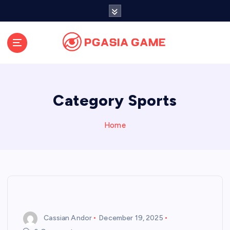
S
k
i
p
t
o
c
o
Category Sports
n
t
e
Home
n
t
Cassian Andor
December 19, 2025