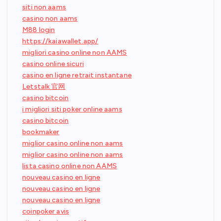
siti non aams
casino non aams
M88 login
https://kaiawallet.app/
migliori casino online non AAMS
casino online sicuri
casino en ligne retrait instantane
Letstalk 官网
casino bitcoin
i migliori siti poker online aams
casino bitcoin
bookmaker
miglior casino online non aams
miglior casino online non aams
lista casino online non AAMS
nouveau casino en ligne
nouveau casino en ligne
nouveau casino en ligne
coinpoker avis