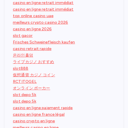
casino en ligne retrait immédiat
casino en ligne retrait immédiat
top online casino uae
meilleurs crypto casino 2026
casino en ligne 2026
slot gacor
Frisches Schweinefleisch kaufen
casino retrait rapide
온라인홀덤
ライブカジノ おすすめ
slot888
仮想通貨 カジノ コイン
RCTITOGEL
オンライン ポーカー
slot depo 5k
slot depo 5k
casino en ligne paiement rapide
casino en ligne france légal
casino crypto en ligne
meilleurs casino en ligne