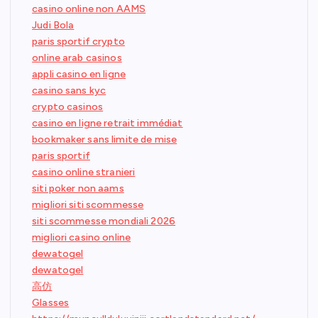
casino online non AAMS
Judi Bola
paris sportif crypto
online arab casinos
appli casino en ligne
casino sans kyc
crypto casinos
casino en ligne retrait immédiat
bookmaker sans limite de mise
paris sportif
casino online stranieri
siti poker non aams
migliori siti scommesse
siti scommesse mondiali 2026
migliori casino online
dewatogel
dewatogel
高仿
Glasses