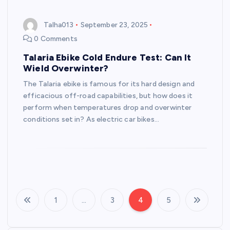
Talha013
September 23, 2025
0 Comments
Talaria Ebike Cold Endure Test: Can It
Wield Overwinter?
The Talaria ebike is famous for its hard design and
efficacious off-road capabilities, but how does it
perform when temperatures drop and overwinter
conditions set in? As electric car bikes…
1
…
3
4
5
P