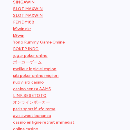
SINGAWIN
SLOT MAXWIN
SLOT MAXWIN
FENDY188
k9win pkr
k9win
Yono Rummy Game Online
BOKEP INDO
jugar poker online
ポーカーゲーム
meilleur logiciel espion
siti poker online migliori
nuovi siti casino
casino senza AAMS
LINK SESETOTO
オンラインポーカー
paris sportif ufc mma
avis sweet bonanza
casino en ligne retrait immédiat
online casino