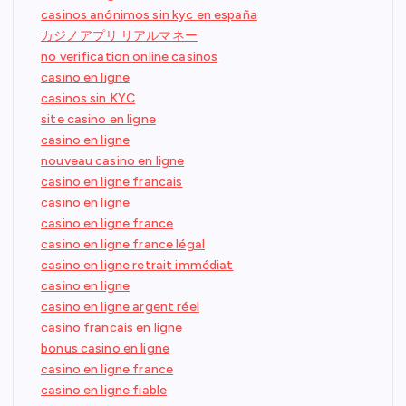
casinos anónimos sin kyc en españa
カジノアプリ リアルマネー
no verification online casinos
casino en ligne
casinos sin KYC
site casino en ligne
casino en ligne
nouveau casino en ligne
casino en ligne francais
casino en ligne
casino en ligne france
casino en ligne france légal
casino en ligne retrait immédiat
casino en ligne
casino en ligne argent réel
casino francais en ligne
bonus casino en ligne
casino en ligne france
casino en ligne fiable