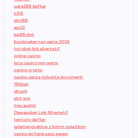
suka288 daftar
lc88
slot88
api22
lux88 slot
bookmaker non aams 2026
totobet link alternatif
online casino
lista casino non aams
casino crypto
casino senza richiesta documenti
188bet
idcash
slot qris
macauslot
Dewapoker Link Alternatif
tentoto daftar
spletne igralnice z hitrim izplačilom
casino en ligne sans wager