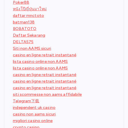
Poker88
หนังโป๊ญี่ปุ่นมาใหม่
daftar mnctoto
batman138
BOBATOTO
Daftar Sekarang
DELTA575
Siti non AAMS sicuri
casino en ligne retrait instantané
lista casino online non AAMS
lista casino online non AAMS
casino en ligne retrait instantané
casino en ligne retrait instantané
casino en ligne retrait instantané
siti scommesse non aams affidabile
Telegram下载
independent uk casino
casino non aams sicuri
migliori casino online
crypto casino