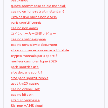
pasukan88
quote scommesse calcio mondiali
casino en ligne retrait instantané
lista casino online non AAMS
paris sportif tennis
casino non aams
コインポーカー 詳細レビュー
casinos online españa
casino senza invio documenti
siti scommesse non aams affidabile
crypto monnaie paris sportif
meilleur casino en ligne 2026
paris sportifs ufc
site de paris sportif
site paris sportif tennis
usdt trc20 casino
casino online usdt
casino bitcoin
siti di scommesse
Siti non AAMS sicuri