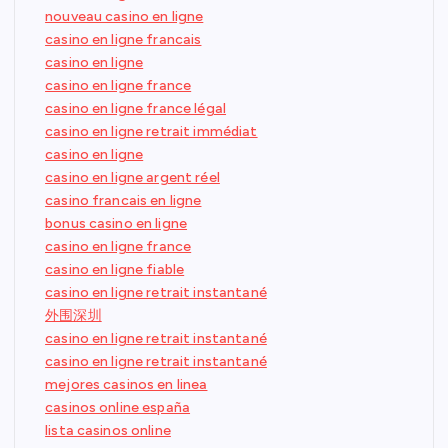
nouveau casino en ligne
casino en ligne francais
casino en ligne
casino en ligne france
casino en ligne france légal
casino en ligne retrait immédiat
casino en ligne
casino en ligne argent réel
casino francais en ligne
bonus casino en ligne
casino en ligne france
casino en ligne fiable
casino en ligne retrait instantané
外围深圳
casino en ligne retrait instantané
casino en ligne retrait instantané
mejores casinos en linea
casinos online españa
lista casinos online