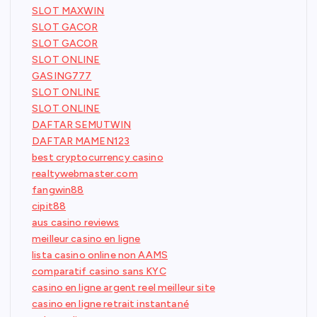
SLOT MAXWIN
SLOT GACOR
SLOT GACOR
SLOT ONLINE
GASING777
SLOT ONLINE
SLOT ONLINE
DAFTAR SEMUTWIN
DAFTAR MAMEN123
best cryptocurrency casino
realtywebmaster.com
fangwin88
cipit88
aus casino reviews
meilleur casino en ligne
lista casino online non AAMS
comparatif casino sans KYC
casino en ligne argent reel meilleur site
casino en ligne retrait instantané