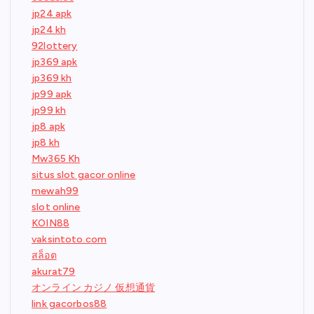
jp24 apk
jp24 kh
92lottery
jp369 apk
jp369 kh
jp99 apk
jp99 kh
jp8 apk
jp8 kh
Mw365 Kh
situs slot gacor online
mewah99
slot online
KOIN88
vaksintoto.com
สล็อต
akurat79
オンライン カジノ 仮想通貨
link gacorbos88