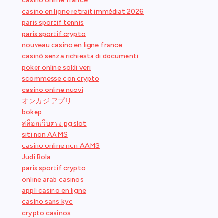
casino online france
casino en ligne retrait immédiat 2026
paris sportif tennis
paris sportif crypto
nouveau casino en ligne france
casinò senza richiesta di documenti
poker online soldi veri
scommesse con crypto
casino online nuovi
オンカジ アプリ
bokep
สล็อตเว็บตรง pg slot
siti non AAMS
casino online non AAMS
Judi Bola
paris sportif crypto
online arab casinos
appli casino en ligne
casino sans kyc
crypto casinos