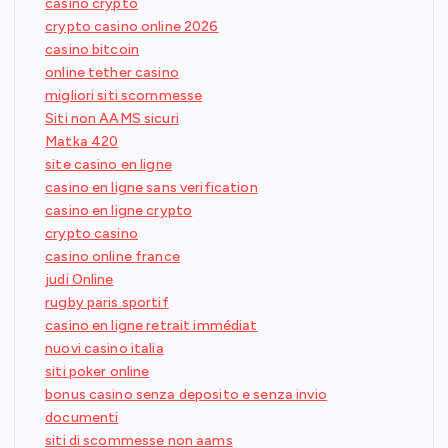
casino crypto
crypto casino online 2026
casino bitcoin
online tether casino
migliori siti scommesse
Siti non AAMS sicuri
Matka 420
site casino en ligne
casino en ligne sans verification
casino en ligne crypto
crypto casino
casino online france
judi Online
rugby paris sportif
casino en ligne retrait immédiat
nuovi casino italia
siti poker online
bonus casino senza deposito e senza invio
documenti
siti di scommesse non aams