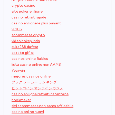
crypto casino
site poker en ligne
casino retrait rapide
casino en ligne le plus payant
vu168
scommesse crypto
video bokep indo
suka288 daftar
text to gif ai
casinos online fiables
lista casino online non AAMS
Yearwin
mejores casinos online
ブック メーカー ランキング
ビットコイン オンラインカジノ
casino en ligne retrait instantané
bookmaker
siti scommesse non aams affidabile
casino online nuovi