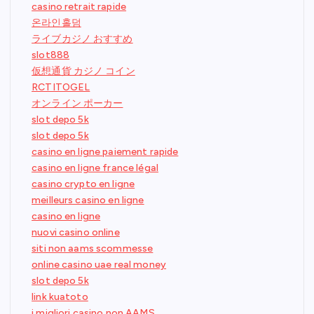
casino retrait rapide
온라인홀덤
ライブカジノ おすすめ
slot888
仮想通貨 カジノ コイン
RCTITOGEL
オンライン ポーカー
slot depo 5k
slot depo 5k
casino en ligne paiement rapide
casino en ligne france légal
casino crypto en ligne
meilleurs casino en ligne
casino en ligne
nuovi casino online
siti non aams scommesse
online casino uae real money
slot depo 5k
link kuatoto
i migliori casino non AAMS