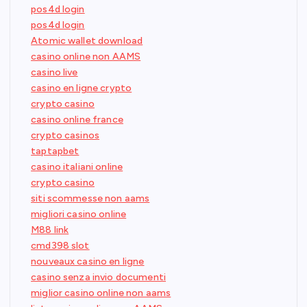
pos4d login
pos4d login
Atomic wallet download
casino online non AAMS
casino live
casino en ligne crypto
crypto casino
casino online france
crypto casinos
taptapbet
casino italiani online
crypto casino
siti scommesse non aams
migliori casino online
M88 link
cmd398 slot
nouveaux casino en ligne
casino senza invio documenti
miglior casino online non aams