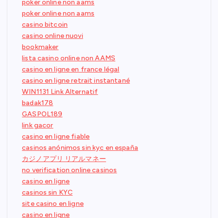
poker online non aams
poker online non aams
casino bitcoin
casino online nuovi
bookmaker
lista casino online non AAMS
casino en ligne en france légal
casino en ligne retrait instantané
WIN1131 Link Alternatif
badak178
GASPOL189
link gacor
casino en ligne fiable
casinos anónimos sin kyc en españa
カジノアプリ リアルマネー
no verification online casinos
casino en ligne
casinos sin KYC
site casino en ligne
casino en ligne