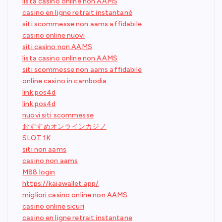
lista casino online non AAMS
casino en ligne retrait instantané
siti scommesse non aams affidabile
casino online nuovi
siti casino non AAMS
lista casino online non AAMS
siti scommesse non aams affidabile
online casino in cambodia
link pos4d
link pos4d
nuovi siti scommesse
おすすめオンラインカジノ
SLOT 1K
siti non aams
casino non aams
M88 login
https://kaiawallet.app/
migliori casino online non AAMS
casino online sicuri
casino en ligne retrait instantane