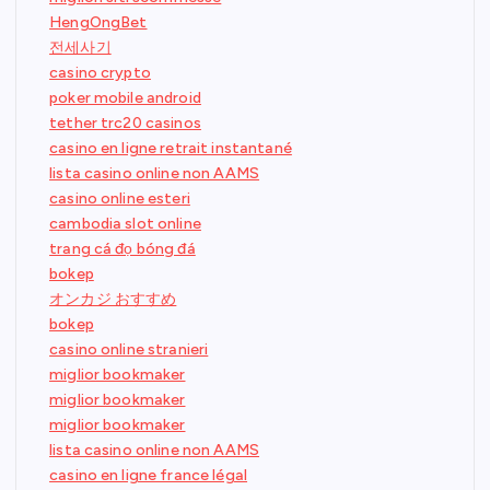
HengOngBet
전세사기
casino crypto
poker mobile android
tether trc20 casinos
casino en ligne retrait instantané
lista casino online non AAMS
casino online esteri
cambodia slot online
trang cá đọ bóng đá
bokep
オンカジ おすすめ
bokep
casino online stranieri
miglior bookmaker
miglior bookmaker
miglior bookmaker
lista casino online non AAMS
casino en ligne france légal